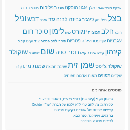
בזיליקום
אגוז מוסקט
אגוזי מלך
בננה
אורז
אבקת סוכר
בטטה
בצל
וניל
דבש
גזר
גבינה לבנה
ג'ינג'ר
בצל ירוק
גמבה
לימון
חלב
סוכר חום
יוגורט
חמוציות
כמון
חומץ
עגבניות
פטריות
פטרוזיליה
צימוקים
עוף
פירורי לחם
פסטה
קוקוס
שום
קינמון
שוקולד
רוטב סויה
קקאו
קישואים
שומשום
שמן זית
שמנת מתוקה
שוקולד צ'יפס
שמנת חמוצה
תפוזים
תפוח אדמה
שקדים
תפוחים
פוסטים אחרונים
גראטן זוקיני (קישואים) בשני צבעים, דיאטטי וטבעוני
סקירת מוצר: לחם טרי ללא גלוטן של חברת "שר" (Schär)
קציצות אפויות של אטריות דקיקות וגבינות
בר דגים, אושילנד, כפר סבא
לביבות אפונה וכוסברה