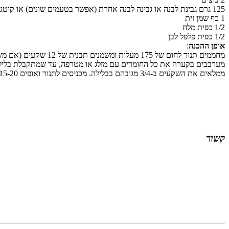
125 גרם גבינת לבנה או גבינה לבנה אחרת (אפשר בטעמים שונים) או קוטג'
1 כף שמן זית
1/2 כפית מלח
1/2 כפית פלפל לבן
אופן ההכנה
:
מחממים תנור לחום של 175 מעלות ומשמנים תבנית של 12 שקעים (אם משתמשים בתבנית סיליקון, אין צורך לשמן).
מערבבים בקערה את כל החומרים עם מזלג או מטרפה, עד שמתקבלת בלילה
ממלאים את השקעים ב-3/4 מגובהם בבלילה. מכניסים לתנור ואופים 15-20 דקות, עד שהלחמניות תפוחות, שחומות ויציבות. מוציאים, מצננים מעט, מחלצים מהשקעים ומניחים להצטנן על רשת.
קשור