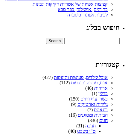
קציצות אפויות של אטריות דקיקות וגבינות
בר דגים, אושילנד, כפר סבא
לביבות אפונה וכוסברה
חיפוש בבלוג
קטגוריות
אוכל לילדים, פעוטות ותינוקות
(427)
אורז, פסטה ותוספות
(112)
ארוחות
(46)
ברלין
(1)
בשר, עוף ודגים
(150)
גלידות וארטיקים
(9)
דונאטס
(7)
חביתות ומטוגנים
(16)
חגים
(336)
חנוכה
(31)
ט"ו בשבט
(40)