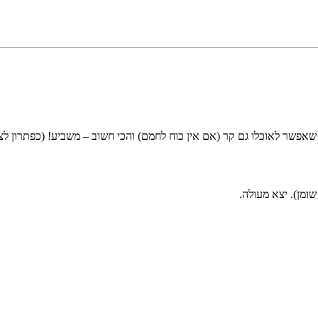
פשר לאוכלו גם קר (אם אין כוח לחמם) והכי חשוב – משביע! (כפתרון לצ