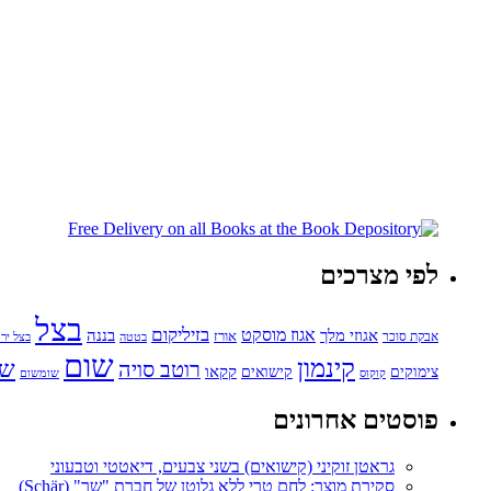
לפי מצרכים
בצל
בזיליקום
אגוזי מלך
אגוז מוסקט
בננה
אורז
אבקת סוכר
בטטה
בצל ירו
שום
קינמון
שו
רוטב סויה
קקאו
קישואים
צימוקים
קוקוס
שומשום
פוסטים אחרונים
גראטן זוקיני (קישואים) בשני צבעים, דיאטטי וטבעוני
סקירת מוצר: לחם טרי ללא גלוטן של חברת "שר" (Schär)