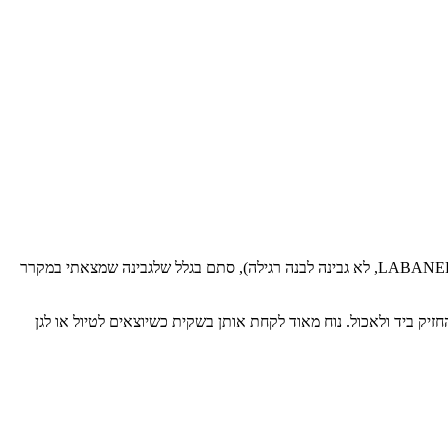
מצאתי את המתכון הזה באינטרנט והחלטתי לנסות אותו, כדי שיהיה בבית משהו שאייל וגם בעלי יכולים לנשנש. בחרתי להכינן עם גבינת לבנה (כלומר LABANEH, לא גבינה לבנה רגילה), סתם בגלל שלגבינה שמצאתי במקרר
יק ביד ולאכול. נוח מאוד לקחת אותן בשקית כשיוצאים לטיול או לגן