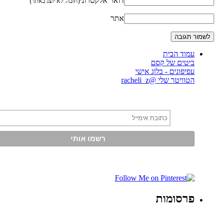
דואר אלקטרוני
(חובה. לא יוצג באתר)
אתר
עמוד הבית
ביטים של קסם
עפיפונים - בלוג אישי
הטוויטר שלי @racheli_z
פרסומות