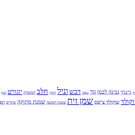
וניל
חלב
דבש
יוגורט
גזר
גבינה לבנה
ג'ינג'ר
חמוציות
ק
גמבה
כמון
חומץ
שמן זית
קולד
שמנת מתוקה
שוקולד צ'יפס
תפו
שמנת חמוצה
שקדים