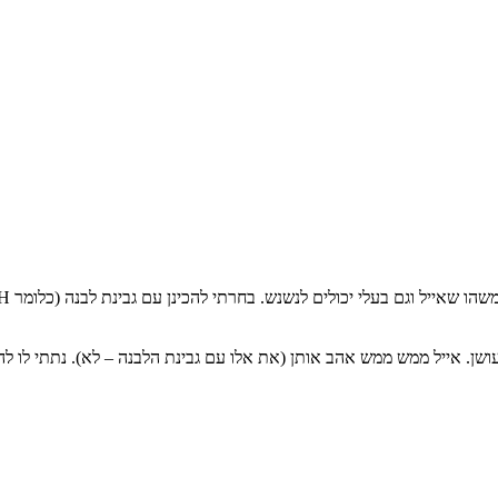
ן. אייל ממש ממש אהב אותן (את אלו עם גבינת הלבנה – לא). נתתי לו להחז