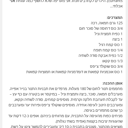
currants). הילדים לקחו ביס וזנחו. אני מעדיפה שלא לחשוף כמה עוגיות
אני
אכלתי…
המצרכים
:
125 גרם חמאה, רכה
3/4 כוס דחוסה של סוכר חום
1 כפית תמצית וניל
1 ביצה
1 כוס קמח רגיל
1/4 כוס קמח תופח
1/2 כפית אבקת סודה לשתיה
1/3 כוס קקאו
3/4 כוס שוקולד צ'יפס
1 כוס אוכמניות קפואות או דומדמניות קפואות או חמוציות קפואות
אופן ההכנה
:
מחממים תנור לחום של 180 מעלות. מרפדים את תבניות התנור בנייר אפייה.
מערבלים חמאה, סוכר, ביצה ותמצית וניל – במיקסר או בקערה עם כף עץ –
עד לקבלת תערובת חלקה וקרמית. מוסיפים קמחים, סודה לשתיה וקקאו,
ומערבבים היטב לעיסה אחידה. מוסיפים שוקולד צ'יפס ופירות יער ומערבבים
כך שהם מתפזרים בעיסה.
מניחים כפות מהעיסה על התבנית, עם מרווחים ביניהם. אופים כ-12 דקות עד
שהעוגיות יציבות בקצוות (אפיתי בשתי נגלות).
מוציאים מהתנור. מצננים בתבנית כ-10 דק' ומעבירים להמשך צינון על רשת.