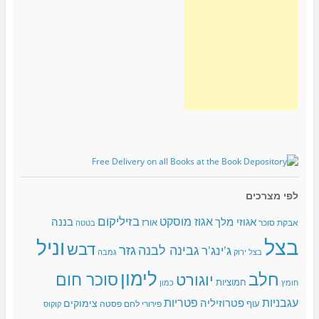
לפי מצרכים
בזיליקום
אגוז מוסקט
אגוזי מלך
בננה
אורז
אבקת סוכר
בטטה
בצל
וניל
דבש
גזר
גבינה לבנה
ג'ינג'ר
בצל ירוק
גמבה
לימון
חלב
סוכר חום
יוגורט
חמוציות
כמון
חומץ
עגבניות
פטריות
פטרוזיליה
צימוקים
עוף
פירורי לחם
פסטה
קוקוס