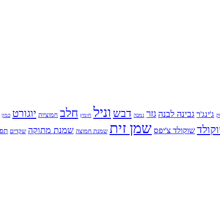
וניל
חלב
דבש
יוגורט
גזר
גבינה לבנה
ג'ינג'ר
חמוציות
ק
גמבה
כמון
חומץ
שמן זית
קולד
שמנת מתוקה
שוקולד צ'יפס
תפו
שמנת חמוצה
שקדים