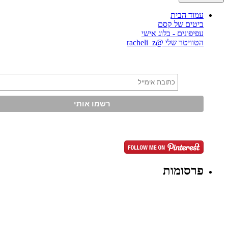
עמוד הבית
ביטים של קסם
עפיפונים - בלוג אישי
הטוויטר שלי @racheli_z
פרסומות