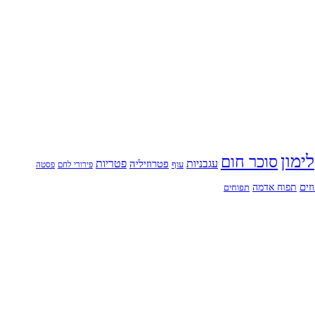
לימון
סוכר חום
עגבניות
פטריות
פטרוזיליה
עוף
פירורי לחם
פסטה
זים
תפוח אדמה
תפוחים