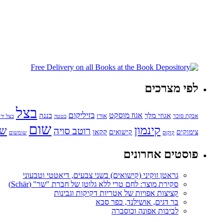
לפי מצרכים
בצל
בזיליקום
אגוזי מלך
אגוז מוסקט
בננה
אורז
אבקת סוכר
בטטה
בצל ירו
שום
קינמון
שו
רוטב סויה
קקאו
קישואים
צימוקים
קוקוס
שומשום
פוסטים אחרונים
גראטן זוקיני (קישואים) בשני צבעים, דיאטטי וטבעוני
סקירת מוצר: לחם טרי ללא גלוטן של חברת "שר" (Schär)
קציצות אפויות של אטריות דקיקות וגבינות
בר דגים, אושילנד, כפר סבא
לביבות אפונה וכוסברה