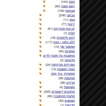
פסח
(104)
ראש השנה
(60)
שבועות
(106)
טבעוני
(238)
טופו
(11)
ירקות
(77)
לביבות ופנקייקס
(61)
לונדון
(7)
לחם ולחמניות
(18)
ללא גלוטן / קמח
(117)
מאסטר שף
(10)
מאפינס
(60)
מחשבות על תזונת ילדים
ותינוקות
(2)
ממרחים ומרקחות
(24)
מנות ראשונות
(13)
מסעדות, בתי קפה
ומקומות
(38)
מרקים
(38)
משקאות
(4)
מתכונים דיאטטיים
(245)
מתנות מהמטבח
(90)
נשנושים
(36)
סדנאות
(1)