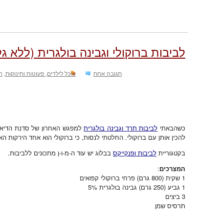
לביבות ברוקולי וגבינה בולגרית (ללא גל
תגובה אחת
אוכל לילדים, פעוטות ותינוקות
,
ח
כשהבאתי
לביבות תרד וגבינה בולגרית
למפגש האחרון של סדנת הדיא
להכין אותן עם ברוקולי. החלטתי לנסות, כי ברוקולי הוא אחד הירקות האה
בקטגוריית
לביבות ופנקייקס
בבלוג יש עוד ה-מ-ו-ן מתכונים ללביבות.
המצרכים
:
1 שקית (800 גרם) פרחי ברוקולי קפואים
1 גביע (250 גרם) גבינה בולגרית 5%
3 ביצים
תרסיס שמן