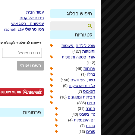
עמוד הבית
חיפוש בבלוג
ביטים של קסם
עפיפונים - בלוג אישי
הטוויטר שלי @racheli_z
קטגוריות
רישום לניוזלטר לקבלת עד
אוכל לילדים, פעוטות
ותינוקות
(427)
אורז, פסטה ותוספות
(112)
ארוחות
(46)
ברלין
(1)
בשר, עוף ודגים
(150)
גלידות וארטיקים
(9)
דונאטס
(7)
חביתות ומטוגנים
(16)
חגים
(336)
חנוכה
(31)
פרסומות
ט"ו בשבט
(40)
יום העצמאות
(4)
סוכות
(7)
פורים
(13)