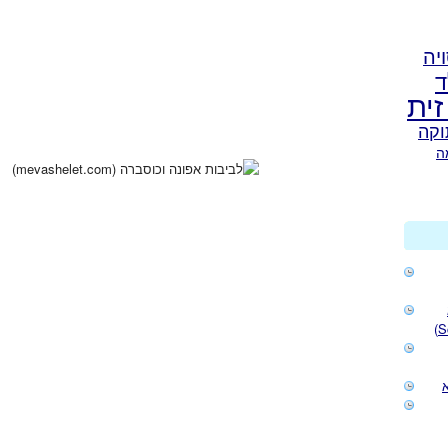
יה
ד
זית
וקה
ה