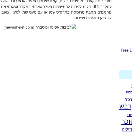
מעבירים לקערה. מוסיפים ביצים, קמח שיבולת שועל (או שיבולת שועל ד
למקרר ל-15 דקות לפחות להתייצבות (אני השארתי במקרר וטיגנתי את הלביבות יום אחרי).
מחממים מחבת מרוססת בתרסיס שמן או עם מעט שמן לטיגון, מעבירי
עד שהן מזהיבות ויציבות.
טה
נג'ר
דבש
ות
וכר
זיליה