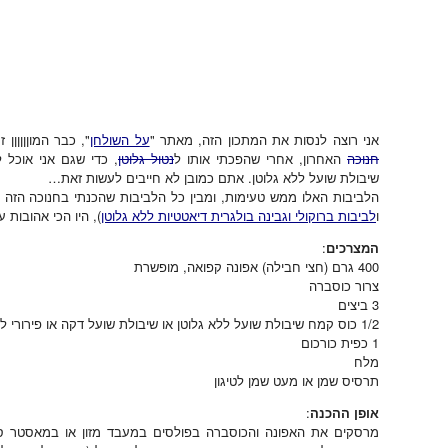
אני רוצה לנסות את המתכון הזה, מאתר "
על השולחן
", כבר המוןןןןןן
חנוכה
האחרון, אחרי שהפכתי אותו ל
נטול גלוטן
, כדי שגם אני אוכל
שיבולת שועל ללא גלוטן. אתם כמובן לא חייבים לעשות זאת…
הלביבות האלו ממש טעימות, ומבין כל הלביבות שהכנתי בחנוכה הזה 
ו
לביבות ברוקולי וגבינה בולגרית דיאטטיות ללא גלוטן
), היו הכי אהובות ע
המצרכים
:
400 גרם (חצי חבילה) אפונה קפואה, מופשרת
צרור כוסברה
3 ביצים
1/2 כוס קמח שיבולת שועל ללא גלוטן או שיבולת שועל דקה או פירורי לחם
1 כפית כורכום
מלח
תרסיס שמן או מעט שמן לטיגון
אופן ההכנה
: