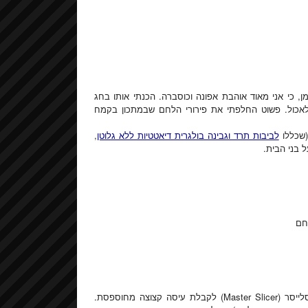
 זמן, כי אני מאוד אוהבת אפונה וכוסברה. הכנתי אותו בחג
 לאכול. פשוט החלפתי את פירורי הלחם שבמתכון בקמח
(שכללו
לביבות תרד וגבינה בולגרית דיאטטיות ללא גלוטן
,
ל בני הבית.
מרסקים את האפונה והכוסברה בפולסים במעבד מזון או במאסטר סלייסר (Master Slicer) לקבלת עיסה קצוצה מחוספסת.