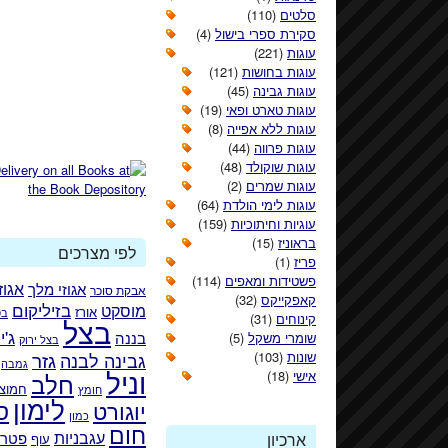
סלטים
(110)
סקירת ספרי בישול
(4)
עוגות
(221)
עוגות בחושות
(121)
עוגות גבינה
(45)
עוגות טארט ופאי
(19)
עוגות ללא אפייה
(8)
עוגות פרווה
(44)
עוגות שוקולד
(48)
עוגות שמרים
(2)
עוגות לימי הולדת
(64)
עוגיות וחיתוכיות
(159)
בראוניז
(15)
לפי מצרכים
פריז
(1)
פשטידות ומאפים
(114)
אגוזי מלך
אגוז
אבקת סוכר
קאפקייקס
(32)
בזיליקום
מוסקט
אורז
בט
קינוחים
(31)
בצל
ג'י
בננה
שומרי משקל
(5)
בצל ירוק
גזר
שונות
(103)
גבינה לבנה
גמבה
וניל
אישי
(18)
חלב
חמוצי
חומץ
לימון
ס
יוגורט
כמון
חום
עגבניות
פטרו
ארכיון
עוף