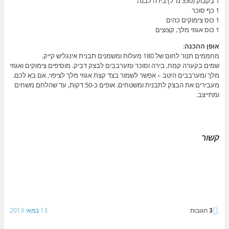
1 בקבוק (330 מ"ל) בירה לבנה
1 כף סוכר
1 כוס צימוקים כהים
1 כוס אגוזי מלך, קצוצים
אופן ההכנה
:
מחממים תנור לחום של 180 מעלות ומשמנים תבנית אינגליש קייק.
שמים בקערה קמח, בירה וסוכר ומערבבים לבצק דביק. מוסיפים צימוקים ואגוזי
מלך ומערבבים היטב – אפשר לשמור בצד קצת אגוזי מלך לציפוי, אם בא לכם.
מעבירים את הבצק לתבנית ומשטחים. אופים כ-50 דקות, עד שהלחם משחים
ומתייצב.
קשור
3
תגובות
13 במאי 2013