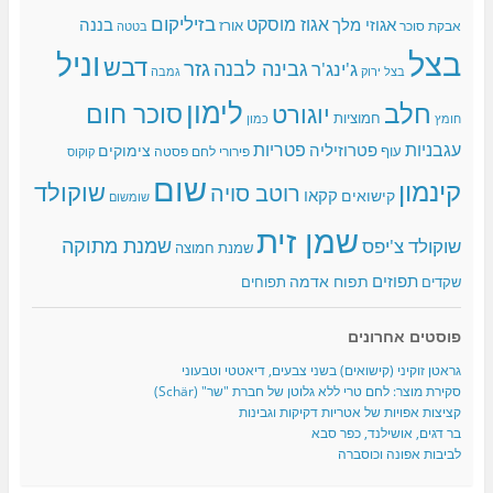
בזיליקום
אגוז מוסקט
אגוזי מלך
בננה
אורז
אבקת סוכר
בטטה
בצל
וניל
דבש
גזר
גבינה לבנה
ג'ינג'ר
בצל ירוק
גמבה
לימון
חלב
סוכר חום
יוגורט
חמוציות
כמון
חומץ
עגבניות
פטריות
פטרוזיליה
צימוקים
עוף
פירורי לחם
פסטה
קוקוס
שום
קינמון
שוקולד
רוטב סויה
קקאו
קישואים
שומשום
שמן זית
שמנת מתוקה
שוקולד צ'יפס
שמנת חמוצה
תפוזים
תפוח אדמה
שקדים
תפוחים
פוסטים אחרונים
גראטן זוקיני (קישואים) בשני צבעים, דיאטטי וטבעוני
סקירת מוצר: לחם טרי ללא גלוטן של חברת "שר" (Schär)
קציצות אפויות של אטריות דקיקות וגבינות
בר דגים, אושילנד, כפר סבא
לביבות אפונה וכוסברה