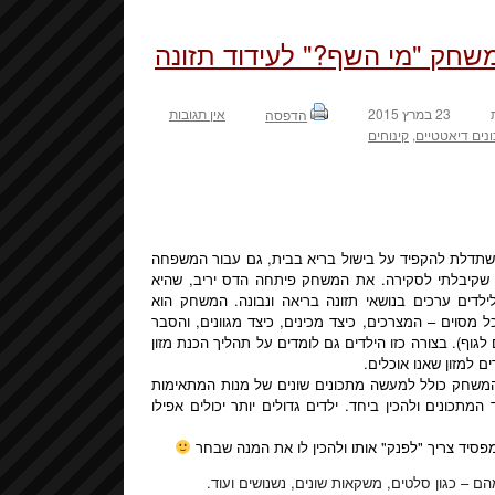
משחק "מי השף?" לעידוד תזונה
23 במרץ 2015
אין תגובות
הדפסה
נים דיאטטיים
,
קינוחים
י משתדלת להקפיד על בישול בריא בבית, גם עבור המשפחה
 שקיבלתי לסקירה. את המשחק פיתחה הדס יריב, שהיא
לילדים ערכים בנושאי תזונה בריאה ונבונה. המשחק הוא
מסוים – המצרכים, כיצד מכינים, כיצד מגוונים, והסבר
לגוף). בצורה כזו הילדים גם לומדים על תהליך הכנת מזון
 למזון שאנו אוכלים.
שהמשחק כולל למעשה מתכונים שונים של מנות המתאימות
כונים ולהכין ביחד. ילדים גדולים יותר יכולים אפילו
יד צריך "לפנק" אותו ולהכין לו את המנה שבחר
ם – כגון סלטים, משקאות שונים, נשנושים ועוד.