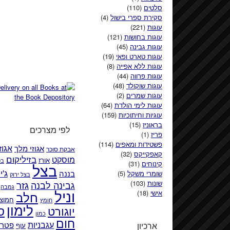
סלטים
(110)
סקירת ספרי בישול
(4)
עוגות
(221)
עוגות בחושות
(121)
עוגות גבינה
(45)
עוגות טארט ופאי
(19)
עוגות ללא אפייה
(8)
עוגות פרווה
(44)
עוגות שוקולד
(48)
עוגות שמרים
(2)
עוגות לימי הולדת
(64)
עוגיות וחיתוכיות
(159)
בראוניז
(15)
לפי מצרכים
פריז
(1)
פשטידות ומאפים
(114)
אגוזי מלך
אגוז
אבקת סוכר
קאפקייקס
(32)
בזיליקום
מוסקט
אורז
בט
קינוחים
(31)
בצל
ג'י
בננה
שומרי משקל
(5)
בצל ירוק
גזר
שונות
(103)
גבינה לבנה
גמבה
וניל
אישי
(18)
חלב
חמוצי
חומץ
לימון
ס
יוגורט
כמון
חום
עגבניות
פטרו
ארכיון
עוף