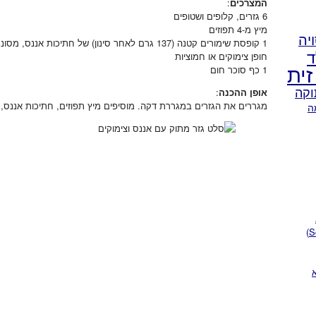
המצרכים
:
6 גזרים, קלופים ושטופים
מיץ מ-4 תפוזים
יה
1 קופסת שימורים קטנה (137 גרם לאחר סינון) של חתיכות אננס, מסוננת מהסירופ
ד
חופן צימוקים או חמוציות
זית
1 כף סוכר חום
וקה
אופן ההכנה
:
מגררים את הגזרים במגררת דקה. מוסיפים מיץ תפוזים, חתיכות אננס, 
ה