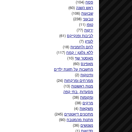
פסח
(104)
ראש השנה
(60)
שבועות
(106)
טבעוני
(238)
טופו
(11)
ירקות
(77)
לביבות ופנקייקס
(61)
לונדון
(7)
לחם ולחמניות
(18)
ללא גלוטן / קמח
(117)
מאסטר שף
(10)
מאפינס
(60)
מחשבות על תזונת ילדים
ותינוקות
(2)
ממרחים ומרקחות
(24)
מנות ראשונות
(13)
מסעדות, בתי קפה
ומקומות
(38)
מרקים
(38)
משקאות
(4)
מתכונים דיאטטיים
(245)
מתנות מהמטבח
(90)
נשנושים
(36)
סדנאות
(1)