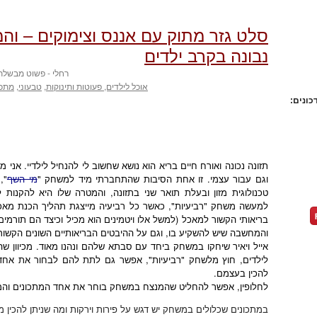
סלט גזר מתוק עם אננס וצימוקים – וה
נבונה בקרב ילדים
רחלי - פשוט מבשלת
אוכל לילדים, פעוטות ותינוקות
,
טבעוני
,
מתכו
כונים:
תזונה נכונה ואורח חיים בריא הוא נושא שחשוב לי להנחיל לילדיי. אנ
וגם עבור עצמי. זו אחת הסיבות שהתחברתי מיד למשחק "
מי השף
",
טכנולוגית מזון ובעלת תואר שני בתזונה, והמטרה שלו היא להקנות 
למעשה משחק "רביעיות", כאשר כל רביעיה מייצגת תהליך הכנת מאכל 
בריאותי הקשור למאכל (למשל אלו ויטמינים הוא מכיל וכיצד הם תורמים 
והמחשבה שיש להשקיע בו, וגם על ההיבטים הבריאותיים השונים הקשורים
אייל ויאיר שיחקו במשחק ביחד עם סבתא שלהם ונהנו מאוד. מכיוון 
לילדים, חוץ מלשחק "רביעיות", אפשר גם לתת להם לבחור את אחד המת
להכין בעצמם.
לחלופין, אפשר להחליט שהמנצח במשחק בוחר את אחד המתכונים והמפס
במתכונים שכלולים במשחק יש דגש על פירות וירקות ומה שניתן להכין מה