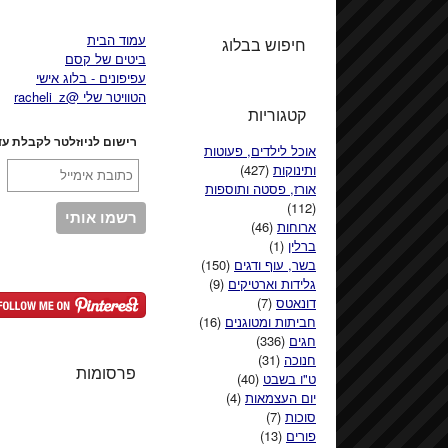
עמוד הבית
חיפוש בבלוג
ביטים של קסם
עפיפונים - בלוג אישי
הטוויטר שלי @racheli_z
קטגוריות
רישום לניוזלטר לקבלת עד
אוכל לילדים, פעוטות
ותינוקות
(427)
אורז, פסטה ותוספות
(112)
ארוחות
(46)
ברלין
(1)
בשר, עוף ודגים
(150)
גלידות וארטיקים
(9)
דונאטס
(7)
חביתות ומטוגנים
(16)
חגים
(336)
חנוכה
(31)
פרסומות
ט"ו בשבט
(40)
יום העצמאות
(4)
סוכות
(7)
פורים
(13)