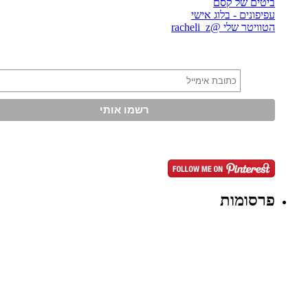
ביטים של קסם
עפיפונים - בלוג אישי
הטוויטר שלי @racheli_z
פרסומות