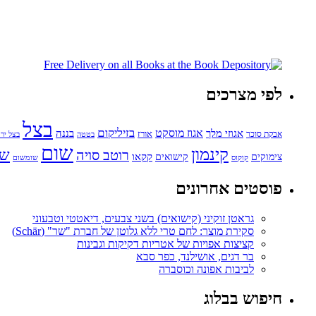
לפי מצרכים
בצל
בזיליקום
אגוזי מלך
אגוז מוסקט
בננה
אורז
אבקת סוכר
בטטה
בצל ירו
שום
קינמון
שו
רוטב סויה
קקאו
קישואים
צימוקים
קוקוס
שומשום
פוסטים אחרונים
גראטן זוקיני (קישואים) בשני צבעים, דיאטטי וטבעוני
סקירת מוצר: לחם טרי ללא גלוטן של חברת "שר" (Schär)
קציצות אפויות של אטריות דקיקות וגבינות
בר דגים, אושילנד, כפר סבא
לביבות אפונה וכוסברה
חיפוש בבלוג