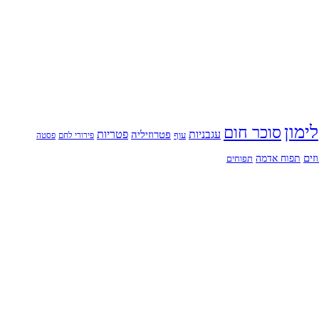
לימון
סוכר חום
עגבניות
פטריות
פטרוזיליה
עוף
פירורי לחם
פסטה
זים
תפוח אדמה
תפוחים