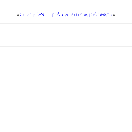
«
דונאטס לימון אפויות עם זיגוג לימון
|
צ'ילי קון קרנה
»