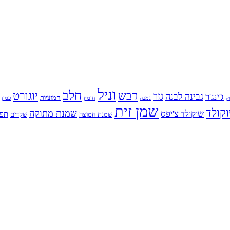
וניל
חלב
דבש
יוגורט
גזר
גבינה לבנה
ג'ינג'ר
חמוציות
ק
גמבה
כמון
חומץ
שמן זית
קולד
שמנת מתוקה
שוקולד צ'יפס
תפו
שמנת חמוצה
שקדים