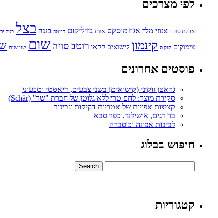
לפי מצרכים
בצל
בזיליקום
אגוזי מלך
אגוז מוסקט
בננה
אורז
אבקת סוכר
בטטה
בצל ירו
שום
קינמון
שו
רוטב סויה
קקאו
קישואים
צימוקים
קוקוס
שומשום
פוסטים אחרונים
גראטן זוקיני (קישואים) בשני צבעים, דיאטטי וטבעוני
סקירת מוצר: לחם טרי ללא גלוטן של חברת "שר" (Schär)
קציצות אפויות של אטריות דקיקות וגבינות
בר דגים, אושילנד, כפר סבא
לביבות אפונה וכוסברה
חיפוש בבלוג
קטגוריות