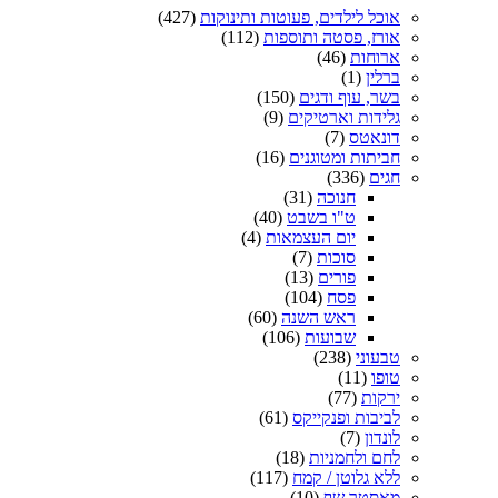
אוכל לילדים, פעוטות ותינוקות
(427)
אורז, פסטה ותוספות
(112)
ארוחות
(46)
ברלין
(1)
בשר, עוף ודגים
(150)
גלידות וארטיקים
(9)
דונאטס
(7)
חביתות ומטוגנים
(16)
חגים
(336)
חנוכה
(31)
ט"ו בשבט
(40)
יום העצמאות
(4)
סוכות
(7)
פורים
(13)
פסח
(104)
ראש השנה
(60)
שבועות
(106)
טבעוני
(238)
טופו
(11)
ירקות
(77)
לביבות ופנקייקס
(61)
לונדון
(7)
לחם ולחמניות
(18)
ללא גלוטן / קמח
(117)
מאסטר שף
(10)