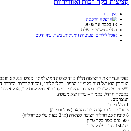
קציצות בקר רכות ואווריריות
אין תגובות
הדפסה
13 בפברואר 2006
רחלי - פשוט מבשלת
אוכל לילדים, פעוטות ותינוקות
,
בשר, עוף ודגים
בעלי הגדיר את הקציצות הללו כ-"הקציצה המושלמת". אפילו אני, לא חוב
המתכון הוא של דנית סלומון מהספר "בקלי קלות", והסוד לרכות? הפרדת ה
עשיתי כמה שינויים במתכון המקורי. במקור הוא כולל לחם לבן, אבל אצלנו
באבקת חרדל. כאמור – עדיין יצא מעולה.
המצרכים
:
1 בצל בינוני
3 פרוסות לחם קל מחיטה מלאה (או לחם לבן)
6 קוביות פטרוזיליה קצוצה קפואות (או 2 כפות עלי פטרוזיליה)
500 גרם בשר בקר טחון
1/4-1/2 כפית פלפל שחור
מלח