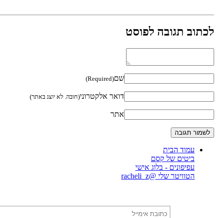
לכתוב תגובה לפוסט
שם
(Required)
דואר אלקטרוני
(חובה. לא יוצג באתר)
אתר
עמוד הבית
ביטים של קסם
עפיפונים - בלוג אישי
הטוויטר שלי @racheli_z