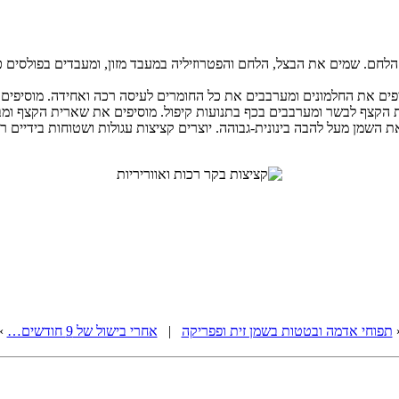
הלחם. שמים את הבצל, הלחם והפטרוזיליה במעבד מזון, ומעבדים בפולסים 
ים את כל החומרים לעיסה רכה ואחידה. מוסיפים 2-3 כפות מים קרים לפי הצורך (אני לא הוספתי).
ת הקצף לבשר ומערבבים בכף בתנועות קיפול. מוסיפים את שארית הקצף ומב
שתי בשמן זית). מחממים את השמן מעל להבה בינונית-גבוהה. יוצרים קציצות עגולות ושטו
תפוחי אדמה ובטטות בשמן זית ופפריקה
|
אחרי בישול של 9 חודשים…
»