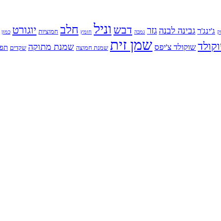
וניל
חלב
דבש
יוגורט
גזר
גבינה לבנה
ג'ינג'ר
חמוציות
ק
גמבה
כמון
חומץ
שמן זית
קולד
שמנת מתוקה
שוקולד צ'יפס
תפו
שמנת חמוצה
שקדים