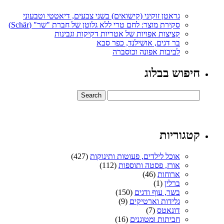
גראטן זוקיני (קישואים) בשני צבעים, דיאטטי וטבעוני
סקירת מוצר: לחם טרי ללא גלוטן של חברת "שר" (Schär)
קציצות אפויות של אטריות דקיקות וגבינות
בר דגים, אושילנד, כפר סבא
לביבות אפונה וכוסברה
חיפוש בבלוג
קטגוריות
אוכל לילדים, פעוטות ותינוקות
(427)
אורז, פסטה ותוספות
(112)
ארוחות
(46)
ברלין
(1)
בשר, עוף ודגים
(150)
גלידות וארטיקים
(9)
דונאטס
(7)
חביתות ומטוגנים
(16)