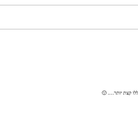
ללו קצת יותר…. 🙂