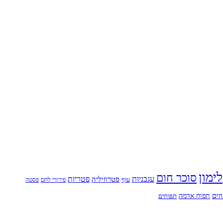
לימון
סוכר חום
עגבניות
פטריות
פטרוזיליה
עוף
פירורי לחם
פסטה
זים
תפוח אדמה
תפוחים