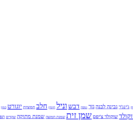
וניל
חלב
דבש
יוגורט
גזר
גבינה לבנה
ג'ינג'ר
חמוציות
ק
גמבה
כמון
חומץ
שמן זית
קולד
שמנת מתוקה
שוקולד צ'יפס
תפו
שמנת חמוצה
שקדים