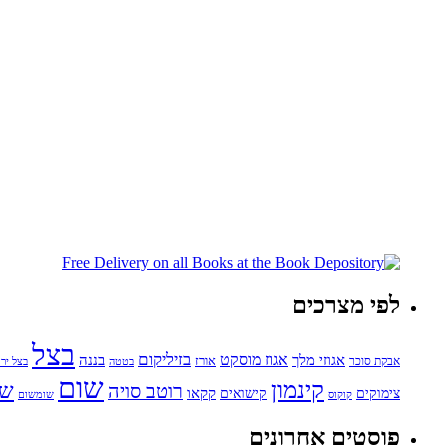
לפי מצרכים
בצל
בזיליקום
אגוזי מלך
אגוז מוסקט
בננה
אורז
אבקת סוכר
בטטה
בצל ירו
שום
קינמון
שו
רוטב סויה
קקאו
קישואים
צימוקים
קוקוס
שומשום
פוסטים אחרונים