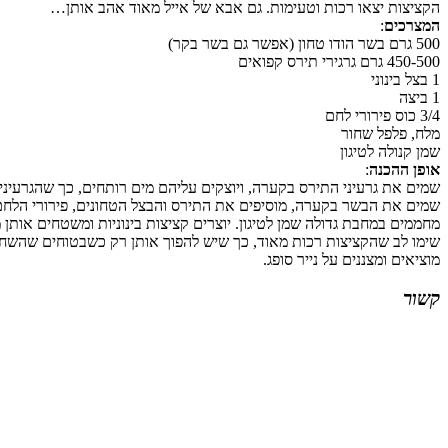
הקציצות יצאו רכות וטעימות. גם אבא של אייל מאוד אהב אותן…
המצרכים
:
500 גרם בשר הודו טחון (אפשר גם בשר בקר)
450-500 גרם גרגירי תירס קפואים
1 בצל בינוני
1 ביצה
3/4 כוס פירורי לחם
מלח, פלפל שחור
שמן קנולה לטיגון
אופן ההכנה
:
שמים את גרעיני התירס בקערה, ויוצקים עליהם מים רותחים, כך שהגרעינים
שמים את הבשר בקערה, מוסיפים את התירס והבצל הטחונים, פירורי הלחם 
מחממים במחבת גדולה שמן לטיגון. יוצרים קציצות בינוניות ומשטחים אותן 
שימו לב שהקציצות רכות מאוד, כך שיש להפוך אותן רק כשבטוחים שהשחי
מוציאים ומצננים על נייר סופג.
קשור