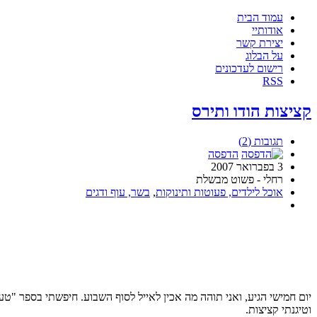
עמוד הבית
אודותיי
יצירת קשר
על הבלוג
רישום לעדכונים
RSS
קציצות הודו ותירס
תגובות (2)
הדפסה
3 בפברואר 2007
רחלי - פשוט מבשלת
אוכל לילדים, פעוטות ותינוקות
,
בשר, עוף ודגים
יום חמישי הגיע, ואני תוהה מה אכין לאייל לסוף השבוע. חיפשתי בספר "ט
וטיגנתי קציצות.