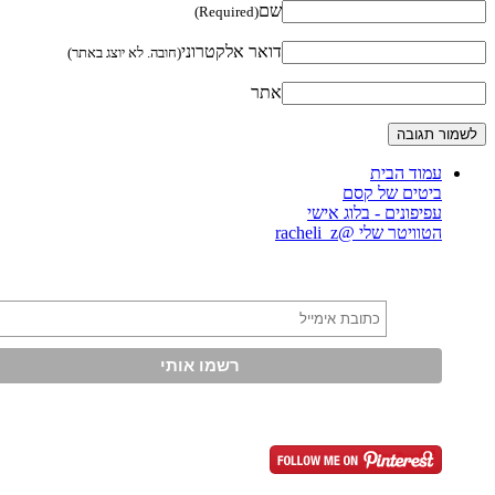
שם
(Required)
דואר אלקטרוני
(חובה. לא יוצג באתר)
אתר
עמוד הבית
ביטים של קסם
עפיפונים - בלוג אישי
הטוויטר שלי @racheli_z