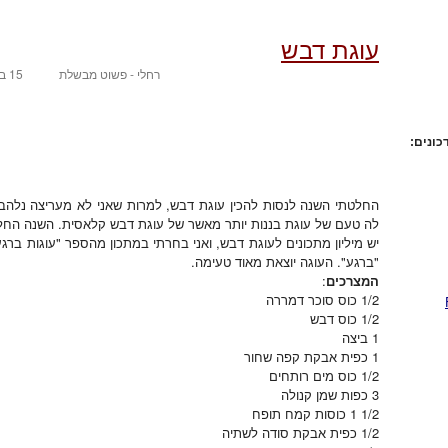
עוגת דבש
רחלי - פשוט מבשלת
15 בספטמבר 2007
כונים:
החלטתי השנה לנסות להכין עוגת דבש, למרות שאני לא מעריצה נלה
לה טעם של עוגת בננות יותר מאשר של עוגת דבש קלאסית. השנה הח
יש מיליון מתכונים לעוגת דבש, ואני בחרתי במתכון מהספר "עוגות ברגע
"ברגע". העוגה יוצאת מאוד טעימה.
המצרכים
:
1/2 כוס סוכר דמררה
1/2 כוס דבש
1 ביצה
1 כפית אבקת קפה שחור
1/2 כוס מים רותחים
3 כפות שמן קנולה
1/2 1 כוסות קמח תופח
1/2 כפית אבקת סודה לשתיה