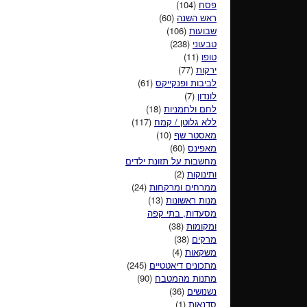
פסח
(104)
ראש השנה
(60)
שבועות
(106)
טבעוני
(238)
טופו
(11)
ירקות
(77)
לביבות ופנקייקס
(61)
לונדון
(7)
לחם ולחמניות
(18)
ללא גלוטן / קמח
(117)
מאסטר שף
(10)
מאפינס
(60)
מחשבות על תזונת ילדים
ותינוקות
(2)
ממרחים ומרקחות
(24)
מנות ראשונות
(13)
מסעדות, בתי קפה
ומקומות
(38)
מרקים
(38)
משקאות
(4)
מתכונים דיאטטיים
(245)
מתנות מהמטבח
(90)
נשנושים
(36)
סדנאות
(1)