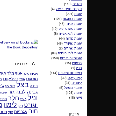
סלטים
(110)
סקירת ספרי בישול
(4)
עוגות
(221)
עוגות בחושות
(121)
עוגות גבינה
(45)
עוגות טארט ופאי
(19)
עוגות ללא אפייה
(8)
עוגות פרווה
(44)
עוגות שוקולד
(48)
עוגות שמרים
(2)
עוגות לימי הולדת
(64)
עוגיות וחיתוכיות
(159)
בראוניז
(15)
לפי מצרכים
פריז
(1)
אגוזי מלך
אגוז
פשטידות ומאפים
(114)
אבקת סוכר
קאפקייקס
(32)
בזיליקום
מוסקט
אורז
בט
בצל
קינוחים
(31)
ג'י
בננה
בצל ירוק
שומרי משקל
(5)
גזר
גבינה לבנה
שונות
(103)
גמבה
וניל
חלב
אישי
(18)
חמוצי
חומץ
לימון
ס
יוגורט
כמון
חום
עגבניות
פטרו
עוף
ארכיון