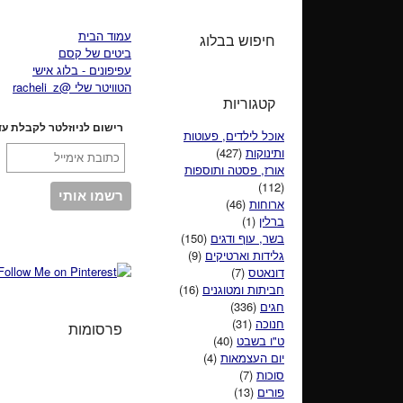
עמוד הבית
חיפוש בבלוג
ביטים של קסם
עפיפונים - בלוג אישי
הטוויטר שלי @racheli_z
קטגוריות
רישום לניוזלטר לקבלת עד
אוכל לילדים, פעוטות
ותינוקות
(427)
אורז, פסטה ותוספות
(112)
ארוחות
(46)
ברלין
(1)
בשר, עוף ודגים
(150)
גלידות וארטיקים
(9)
דונאטס
(7)
חביתות ומטוגנים
(16)
חגים
(336)
חנוכה
(31)
פרסומות
ט"ו בשבט
(40)
יום העצמאות
(4)
סוכות
(7)
פורים
(13)