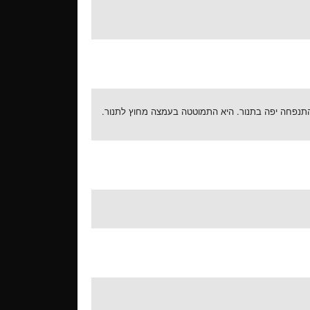
פי המתכון שבאתר (15 בספטמבר 2007). העוגה התנפחה יפה בתנור. היא התמוטטה בעמצה מחוץ לתנור.