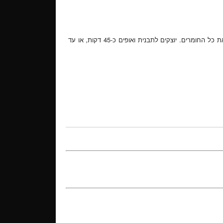
ממיסים את אבקת הקפה השחור במים הרותחים. מערבבים בקערה את כל החומרים. יוצקים לתבנית ואופים כ-45 דקות, או עד