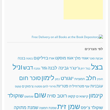
לפי מצרכים
בזיליקום
אגוז מוסקט
אגוזי מלך
בננה
אורז
אבקת סוכר
בטטה
בצל
וניל
דבש
גזר
גבינה לבנה
ג'ינג'ר
בצל ירוק
גמבה
לימון
חלב
סוכר חום
יוגורט
חמוציות
כמון
חומץ
עגבניות
פטריות
פטרוזיליה
צימוקים
עוף
פירורי לחם
פסטה
קוקוס
שום
קינמון
שוקולד
רוטב סויה
קקאו
קישואים
שומשום
שמן זית
שמנת מתוקה
שוקולד צ'יפס
שמנת חמוצה