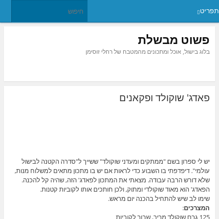
תפריט
פשוט מבשלת
בלוג בישול, אוכל ומתכונים מהמטבח של רחלי זוסימן
פאדג' שוקולד ופקאנים
יש לי ספרון בשם "ממתקים ומעדני שוקולד" ששייך ל"סדרה הקטנה לבישול
עולמי". דיפדפתי בו השבוע כדי לראות אם יש בו מתכון מתאים למשלוח מנות,
שלא דורש הרבה עבודה. מצאתי את המתכון לפאדג' הזה, שהיה קל להכנה.
הפאדג' הוא מאוד שוקולדי ומתוק, ולכן חותכים אותו לקוביות קטנות.
שימו לב שיש להתחיל בהכנה יום מראש.
המצרכים
:
125 גרם שוקולד מריר, שבור לקוביות