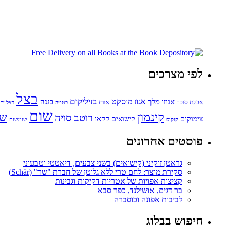
לפי מצרכים
בצל
בזיליקום
אגוזי מלך
אגוז מוסקט
בננה
אורז
אבקת סוכר
בטטה
בצל ירו
שום
קינמון
שו
רוטב סויה
קקאו
קישואים
צימוקים
קוקוס
שומשום
פוסטים אחרונים
גראטן זוקיני (קישואים) בשני צבעים, דיאטטי וטבעוני
סקירת מוצר: לחם טרי ללא גלוטן של חברת "שר" (Schär)
קציצות אפויות של אטריות דקיקות וגבינות
בר דגים, אושילנד, כפר סבא
לביבות אפונה וכוסברה
חיפוש בבלוג