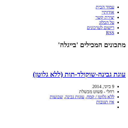
עמוד הבית
אודותיי
יצירת קשר
על הבלוג
רישום לעדכונים
RSS
מתכונים המכילים 'בייגלה'
עוגת גבינה-שוקולד-תות (ללא גלוטן)
9 ביוני, 2014
רחלי - פשוט מבשלת
ללא גלוטן / קמח
,
עוגות גבינה
,
שבועות
אין תגובות