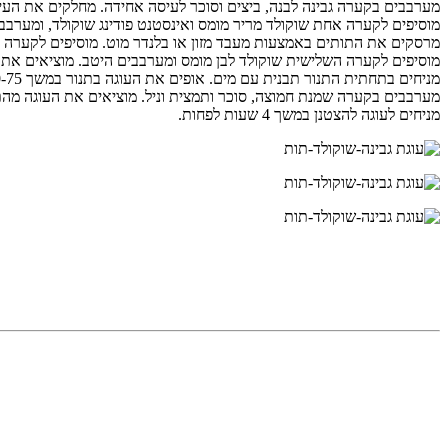
מערבבים בקערה גבינה לבנה, ביצים וסוכר לעיסה אחידה. מחלקים את העיסה ל-3 ק
מוסיפים לקערה אחת שוקולד מריר מומס ואינסטנט פודינג שוקולד, ומערבבים הי
מרסקים את התותים באמצעות מעבד מזון או בלנדר מוט. מוסיפים לקערה השניי
מוסיפים לקערה השלישית שוקולד לבן מומס ומערבבים היטב. מוציאים את
מניחים בתחתית התנור תבנית עם מים. אופים את העוגה בתנור במשך 60-75 דקות, עד שהיא מתייצבת, אך המרכז עדיין מעט רוטט.
מערבבים בקערה שמנת חמוצה, סוכר ותמצית וניל. מוציאים את העוגה מהתנור (לא
מניחים לעוגה להצטנן במשך 4 שעות לפחות.