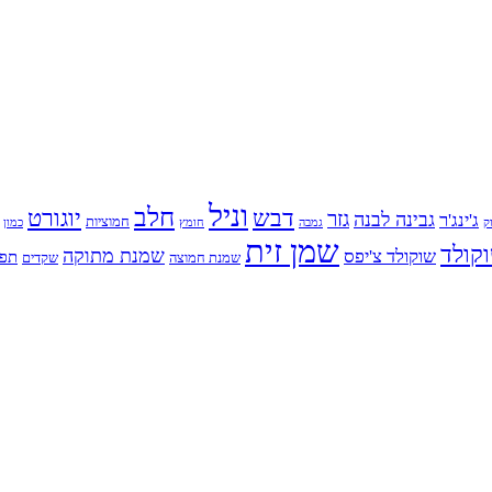
וניל
חלב
דבש
יוגורט
גזר
גבינה לבנה
ג'ינג'ר
חמוציות
ק
גמבה
כמון
חומץ
שמן זית
קולד
שמנת מתוקה
שוקולד צ'יפס
תפו
שמנת חמוצה
שקדים