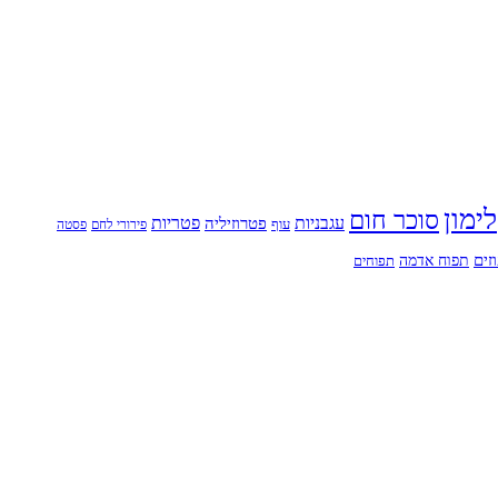
לימון
סוכר חום
עגבניות
פטריות
פטרוזיליה
עוף
פירורי לחם
פסטה
זים
תפוח אדמה
תפוחים