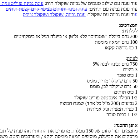
עוד עוגה עם שילוב טעמים של גבינה-שוקולד-תות:
עוגת גבינה נפוליטאנית 
עוד עוגת גבינה עם תותים:
עוגת גבינה ותותים בציפוי קרם קצפת תותים
ע
וד עוגת גבינה עם שוקולד:
עוגת גבינה, שוקולד ושוקולד צ'יפס
המצרכים
:
לקלתית
:
200 גרם בייגלה "שטוחים" ללא גלוטן או בייגלה רגיל או ביסקוויטים
100 גרם חמאה מומסת
1 כף גדושה קקאו
לעוגה
:
750 גרם גבינה לבנה 5%
3 ביצים
1 כוס סוכר
50 גרם שוקולד מריר, מומס
50 גרם שוקולד לבן, מומס
1 כוס תותים
1/2 חבילה אינסטנט פודינג שוקולד
2 גביעים (200 מ"ל כל אחד) שמנת חמוצה
1 כפית תמצית וניל אמיתית
1/2 1 כפות סוכר
אופן ההכנה
:
מחממים תנור לחום של 150 מעלות. מרפדים את התחתית והדפנות של תבנית קפיצית עגולה בקוטר 22-24 ס"מ בנייר אפייה ומשמנים.
מרסקים את הבייגלה, מוסיפים חמאה מומסת וקקאו, ומערבבים היטב. משט