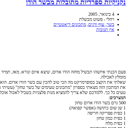
נקניקיות ספרדיות מתובלות מבשר הודו
4 בינואר, 2005
רחלי - פשוט מבשלת
בשר, עוף ודגים
,
מתכונים דיאטטיים
אין תגובות
פעם הכנתי איזשהו תבשיל מחזה הודו אדום, שיצא איום ונורא. מאז, תמיד 
מומלץ לאכילה.
שאלתי את הקצב בסופרמרקט מה הכי טוב להכין עם בשר הודו אדום. הוא המל
את המתכון הזה מצאתי בספרון "מתכונים טעימים של בשר טחון" (עשיתי ב
טעים כל כך. ללמדכם שלא צריך להמציא מנות פלצניות בשביל לאכול אוכל
המצרכים
:
500 גרם בשר הודו אדום טחון
1 שן שום כתושה (אפשר קפואה)
1 כפית פפריקה חריפה
1 כפית כמון טחון
1 כפית מלח