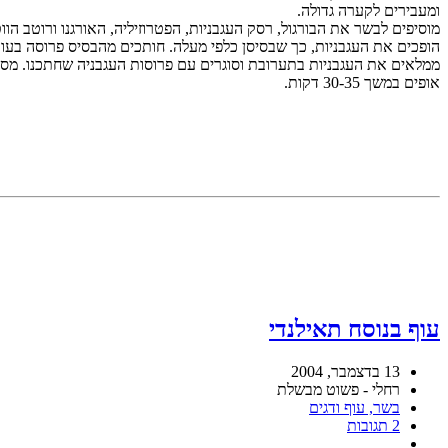
ומעבירים לקערה גדולה.
מוסיפים לבשר את הבורגול, רסק העגבניות, הפטרוזיליה, האורגנו ורוטב הו
הופכים את העגבניות, כך שבסיסן כלפי מעלה. חותכים מהבסיס פרוסה בעובי 2 ס"מ. בעזרת כפית או כף פריזיאן, מוציאים את תוכן העגבניה. אפשר להוסיף חלק מבשר העגבניה לתערובת 
ממלאים את העגבניות בתערובת וסוגרים עם פרוסות העגבניה שחתכנו. מסד
אופים במשך 30-35 דקות.
עוף בנוסח תאילנדי
13 בדצמבר, 2004
רחלי - פשוט מבשלת
בשר, עוף ודגים
2 תגובות