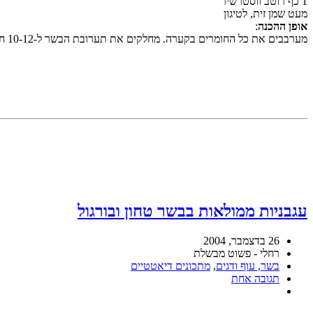
1 כף רוטב ווסטרשיר
מעט שמן זית, לטיגון
אופן ההכנה
:
מערבבים את כל החומרים בקערה. מחלקים את תערובת הבשר ל-10-12 חלקים ומעצבים לצורת נקניקיות או קבבים. מחממים את השמן במחבת ומטגנים את הנקניקיות משני הצדדים, עד שהן משחימות ותוכן עשוי.
עגבניות ממולאות בבשר טחון ובורגול
26 בדצמבר, 2004
רחלי - פשוט מבשלת
בשר, עוף ודגים
,
מתכונים דיאטטיים
תגובה אחת