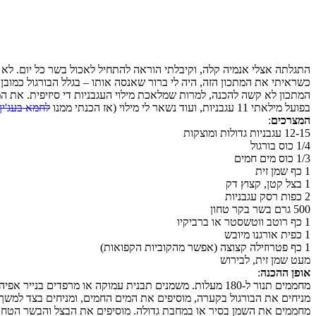
התגלתה אצלי אנמיה קלה, וקיבלתי הוראה להתחיל לאכול בשר כל יום. לא
כשראיתי את המתכון הזה, היה לי ברור שאנסה אותו – בגלל הבורגול כמובן!
בפועל מילאתי 11 עגבניות, ועוד נשאר לי מילוי (אז הכנתי ממנו
לחמא בעג'ין
המצרכים
:
12-15 עגבניות גדולות ומוצקות
1/4 כוס בורגול
1/3 כוס מים חמים
1 כף שמן זית
1 בצל קטן, קצוץ דק
2 כפות רסק עגבניות
500 גרם בשר בקר טחון
1 כף רוטב ווטשסטר או ברביקיו
1 כפית אורגנו מיובש
1 כף פטרוזילה קצוצה (אפשר מהקוביות הקפואות)
מעט שמן זית, לבירוש
אופן ההכנה
:
מחממים תנור ל-180 מעלות. משמנים תבנית עמוקה או מרפדים בנייר אפיה (לא כדאי להשתמש בתבנית התנור, העגבניות מגירות נוזלים בזמן האפיה).
מניחים את הבורגול בקערה, מוסיפים את המים החמים, ומניחים בצד למשך 15 דקות. סוחטים את עודפי הנוזלים מהבורגול
מחממים את השמן בסיר או במחבת גדולה. מוסיפים את הבצל והבשר הטחון.