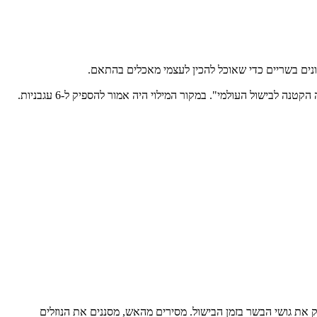
ונים בשריים כדי שאוכל להכין לעצמי מאכלים בהתאם.
המתכון לא קשה להכנה, למרות שמלאכת מילוי העגבניות די סיזיפית. את המתכון מצאתי בספרון בשם "מתכונים טעימים של בשר טחון". מתוך "הסדרה הקטנה לבישול העולמי". במקור המילוי היה אמור להספיק ל-6 עגבניות.
את גושי הבשר בזמן הבישול. מסירים מהאש, מסננים את הנוזלים