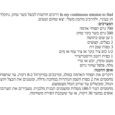
חן בעיניי, ולהרכיב מתכון משלי. יצא שחום וטעים.
המצרכים
:
700 גרם תפוחי אדמה
500 גרם בשר בקר טחון
1 שן שום כתושה
2 בצלים, קצוצים
3 כפות שמן זית
1/2 כוס ציר בקר או ציר עוף או מים
1 כפית רוטב וורסטרשייר
מעט טימין, יבש או טרי
מלח, פלפל שחור גרוס
אופן ההכנה
:
דוקרים את תפוחי האדמה במזלג, ומרככים במיקרוגל כ-8 דקות, עד שתפוחי האדמה רכים. מקלפים, שמים בקערה ומועכים היטב למחית חלקה. מוסיפים לפירה כף שמן זית ומערבבים היטב.
מחממים את 2 כפות השמן הנותרות במחבת גדולה, ומטגנים את הב
הנוזל, ומבשלים עד שרוב הנוזל מצטמצם.
מחממים תנור ל-180 מעלות ומשמנים תבנית מלבנית. מעבירים את תערובת הבשר לתבנית ומיישרים. מורחים מעל את הפירה (זה די קשה. מומלץ להעזר במרית ואפילו באצבעות).
אופים במשך 30 דקות, או עד ששכבת הפירה משחימה.