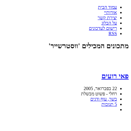
עמוד הבית
אודותיי
יצירת קשר
על הבלוג
רישום לעדכונים
RSS
מתכונים המכילים 'ווסטרשייר'
פאי רועים
22 בפברואר, 2005
רחלי - פשוט מבשלת
בשר, עוף ודגים
5 תגובות