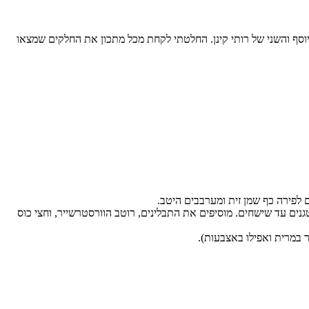
לבשל בשר טחון, נתקלתי ב-2 מתכונים לפאי רועים (shepherds' pie) ב-YNET, האחד של איילת בן יוסף והשני של רותי קינן. החלטתי לקחת מכל מתכון את החלקים שמצאו
ומטגנים עד שישחים. מוסיפים את התבלינים, רוטב הוורסטרשייר, וחצי כוס