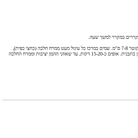
מקררים במקרר למשך שעה.
מרדדים את הבצק על משטח מקומח (אם הבצק קשה מידי, משהים בטמפרטורת החדר עד שיתרכך קצת) לעובי של כחצי ס"מ. קורצים עיגולים בכוס בקוטר 7-8 ס"מ. שמים במרכז כל עיגול מעט ממרח חלבה (כחצי כפית),
ומקפלים את הפינות ליצירת אוזן המן. מאחדים את שאריות הבצק, מרדדים שוב, קורצים עיגולים, וכך הלאה – עד שהבצק נגמר. מסדרים את אוזני ההמן בתבנית. אופים כ-15-20 דקות, עד שאוזני ההמן יציבות וממרח החלבה