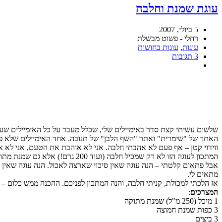
עוגת שמנת וחלבה
5 ביולי, 2007
רחלי - פשוט מבשלת
עוגות
,
עוגות בחושות
3 תגובות
האתר של "שימרית" ואתר "השף הלבן" של תנובה. אחד האימיילים שלא פת
ווידוי קטן – אף פעם לא אהבתי חלבה. אני לא אוהבת את הטעם, אני לא 
המתכון לעוגה הזו לא רק שמכיל חלבה (ועוד 200 גרם!) אלא גם שמנת מתוקה. כלומר – דיאטטי הוא לא.
אבל פתאום קלטתי – הנה עוגה שאין סיכוי שארצה לאכול. הנה עוגה שאי
מתאים לי.
אז הלכתי למכולת, קניתי חלבה, והנה המתכון לפניכם. ההכנה ממש כלום –
המצרכים
:
1 מיכל (250 מ"ל) שמנת מתוקה
3 כפות שמנת חמוצה
3 ביצים