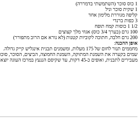
1 כוס סוכר (השתמשתי בדמררה)
1 שקית סוכר וניל
קליפה מגוררת מלימון אחד
3 כפות ברנדי
1/2 1 כוסות קמח תופח
100 גרם (בערך 3/4 כוס) אגוזי מלך קצוצים
200 גרם חלבה, חתוכה לקוביות קטנות (לא נורא אם הרוב מתפורר)
אופן ההכנה
:
מחממים תנור לחום של 175 מעלות, ומשמנים תבנית אינגליש קייק גדולה.
שמים בקערה את השמנת המתוקה, השמנת החמוצה, הביצים, הסוכר, סוכר הוו
מעבירים לתבנית, ואופים כ-45 דקות, עד שקיסם הננעץ במרכז העוגה יוצא עם מעט פירורים.