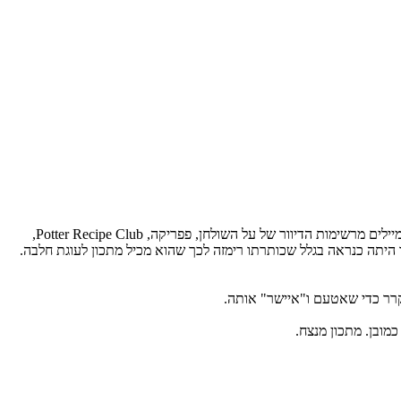
שלשום עשיתי קצת סדר באימיילים שלי, שכלל מעבר על כל האימיילים שעדיין לא קראתי בספריה "מתכונים" באאוטלוק שלי. בספריה הזו אני שומרת מיילים מרשימות הדיוור של על השולחן, פפריקה, Potter Recipe Club,
יתה כנראה בגלל שכותרתו רימזה לכך שהוא מכיל מתכון לעוגת חלבה.
קרר כדי שאטעם ו"איישר" אותה.
מובן. מתכון מנצח.