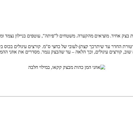
בצק אחיד. מוציאים מהקערה. משטחים ל"פיתה", עוטפים בניילון נצמד ו