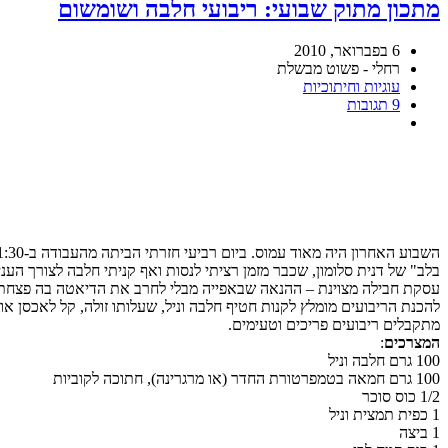
מתכון מתוק שבועי: ריבועי חלבה ושומשום
6 בפברואר, 2010
רחלי - פשוט מבשלת
עוגיות וחיתוכיות
9 תגובות
בלב" של דנית סלומון, שכבר מזמן רציתי לנסות ואף קניתי חלבה לצורך הע
עסקת חבילה מצוינת – ההנאה שבאפייה מבלי לחרב את הדיאטה בה פצחתי
להכנת הריבועים מומלץ לקנות חטיף חלבה וניל, שעלותו זולה, קל לאכסן אותו, ומשקלו 100 גרם – בדיוק כמה שצר
מתקבלים ריבועים פריכים וטעימים.
המצרכים
:
100 גרם חלבה וניל
100 גרם חמאה בטמפרטורת החדר (או מרגרינה), חתוכה לקוביות
1/2 כוס סוכר
1 כפית תמצית וניל
1 ביצה