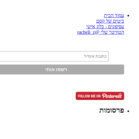
עמוד הבית
ביטים של קסם
עפיפונים - בלוג אישי
הטוויטר שלי @racheli_z
פרסומות