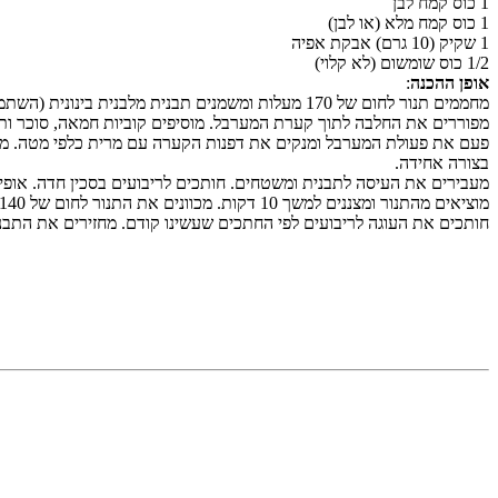
1 כוס קמח לבן
1 כוס קמח מלא (או לבן)
1 שקיק (10 גרם) אבקת אפיה
1/2 כוס שומשום (לא קלוי)
אופן ההכנה
:
מחממים תנור לחום של 170 מעלות ומשמנים תבנית מלבנית בינונית (השתמשתי בחד פעמית).
מפוררים את החלבה לתוך קערת המערבל. מוסיפים קוביות חמאה, סוכר ותמצ
פעם את פעולת המערבל ומנקים את דפנות הקערה עם מרית כלפי מטה. מוס
בצורה אחידה.
מעבירים את העיסה לתבנית ומשטחים. חותכים לריבועים בסכין חדה. אופים 25 דקות או עד שפני העוגה מזהיבים מעט ומרכזה יציב למ
מוציאים מהתנור ומצננים למשך 10 דקות. מכוונים את התנור לחום של 140 מעלות.
חותכים את העוגה לריבועים לפי החתכים שעשינו קודם. מחזירים את התבנית לתנור ואופים 25 דקות נוספות. מוציאים