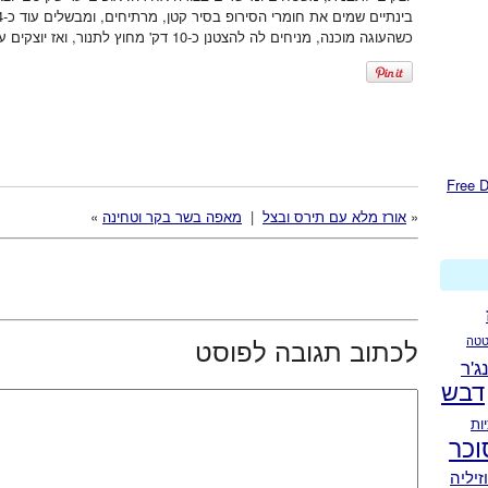
בינתיים שמים את חומרי הסירופ בסיר קטן, מרתיחים, ומבשלים עוד כ-3-4 דקות. מורידים מהאש ומניחים להצטנן מעט.
כשהעוגה מוכנה, מניחים לה להצטנן כ-10 דק' מחוץ לתנור, ואז יוצקים עליה את הסירופ.
«
אורז מלא עם תירס ובצל
|
מאפה בשר בקר וטחינה
»
טה
לכתוב תגובה לפוסט
נג'ר
דבש
ות
וכר
זיליה