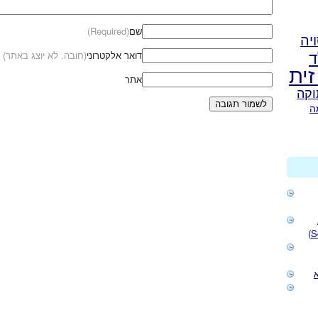
שם
(Required)
יה
ד
דואר אלקטרוני
(חובה. לא יוצג באתר)
זית
אתר
וקה
ה