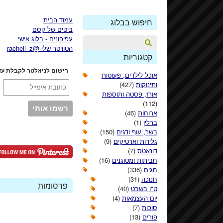
עמוד הבית
חיפוש בבלוג
ביטים של קסם
עפיפונים - בלוג אישי
הטוויטר שלי @racheli_z
קטגוריות
רישום לניוזלטר לקבלת עד
אוכל לילדים, פעוטות
ותינוקות
(427)
אורז, פסטה ותוספות
(112)
ארוחות
(46)
ברלין
(1)
בשר, עוף ודגים
(150)
גלידות וארטיקים
(9)
דונאטס
(7)
חביתות ומטוגנים
(16)
חגים
(336)
חנוכה
(31)
פרסומות
ט"ו בשבט
(40)
יום העצמאות
(4)
סוכות
(7)
פורים
(13)