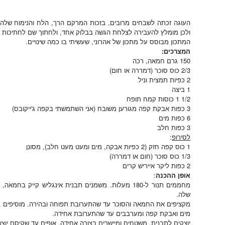
העוגה זכתה לשבחים מרובים, בזכות המרקם הרך, הלח והנימוח שלה
ולכן מומלץ להעבירה לצלחת הגשה בבלוק אחד, ולחתוך שם לחתיכות ג
המתכון מבוסס על מתכון של אהרוני, שעשיתי בו כמה שינויים.
המצרכים:
150 גרם חמאה, רכה
2/3 כוס סוכר (דמררה או חום)
2 כפיות תמצית וניל
1 ביצה
1/2 1 כוסות קמח תופח
3 כפות אבקת קפה מגורען משובח (אני השתמשתי בקפה ג'ייקובס)
6 כפות מים
3 כפות חלב
לסירופ
:
1 כוס קפה חזק (2 כפיות אבקה, מים ומעט מעט חלב), מסונן
1/3 כוס סוכר (חום או דמררה)
2 כפות ליקר אייריש קרים
אופן ההכנה
:
מחממים תנור ל-180 מעלות. משמנים תבנית אינגליש קייק
שלה.
מקציפים את החמאה והסוכר עד שהתערובת תפוחה ובהירה. מוסיפים ביצ
מים ואבקת קפה ומערבבים עד שהתערובת אחידה.
יוצקים לתבנית, משטחים ומיישרים בצורה אחידה. אופים עד שקיסם יוצא יבש (כ-45