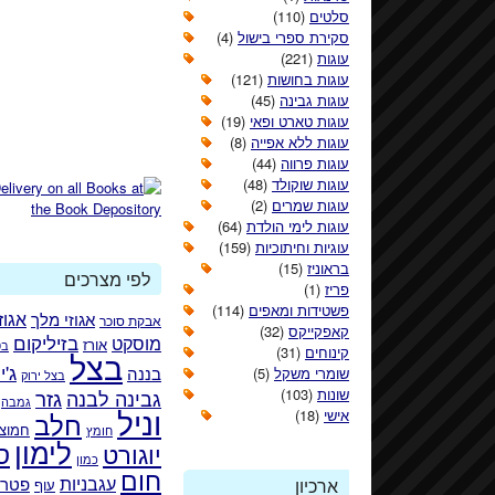
סלטים
(110)
סקירת ספרי בישול
(4)
עוגות
(221)
עוגות בחושות
(121)
עוגות גבינה
(45)
עוגות טארט ופאי
(19)
עוגות ללא אפייה
(8)
עוגות פרווה
(44)
עוגות שוקולד
(48)
עוגות שמרים
(2)
עוגות לימי הולדת
(64)
עוגיות וחיתוכיות
(159)
בראוניז
(15)
לפי מצרכים
פריז
(1)
פשטידות ומאפים
(114)
אגוזי מלך
אגוז
אבקת סוכר
קאפקייקס
(32)
בזיליקום
מוסקט
אורז
בט
קינוחים
(31)
בצל
ג'י
בננה
שומרי משקל
(5)
בצל ירוק
גזר
שונות
(103)
גבינה לבנה
גמבה
וניל
אישי
(18)
חלב
חמוצי
חומץ
לימון
ס
יוגורט
כמון
חום
עגבניות
פטרו
ארכיון
עוף