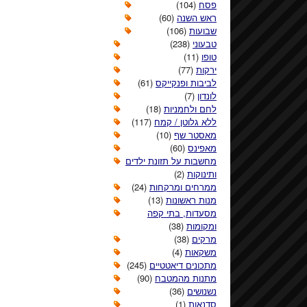
פסח
(104)
ראש השנה
(60)
שבועות
(106)
טבעוני
(238)
טופו
(11)
ירקות
(77)
לביבות ופנקייקס
(61)
לונדון
(7)
לחם ולחמניות
(18)
ללא גלוטן / קמח
(117)
מאסטר שף
(10)
מאפינס
(60)
מחשבות על תזונת ילדים
ותינוקות
(2)
ממרחים ומרקחות
(24)
מנות ראשונות
(13)
מסעדות, בתי קפה
ומקומות
(38)
מרקים
(38)
משקאות
(4)
מתכונים דיאטטיים
(245)
מתנות מהמטבח
(90)
נשנושים
(36)
סדנאות
(1)