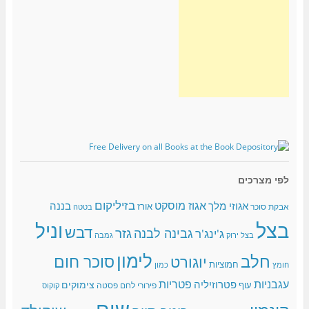
לפי מצרכים
בזיליקום
אגוז מוסקט
אגוזי מלך
בננה
אורז
אבקת סוכר
בטטה
בצל
וניל
דבש
גזר
גבינה לבנה
ג'ינג'ר
בצל ירוק
גמבה
לימון
חלב
סוכר חום
יוגורט
חמוציות
כמון
חומץ
עגבניות
פטריות
פטרוזיליה
צימוקים
עוף
פירורי לחם
פסטה
קוקוס
שום