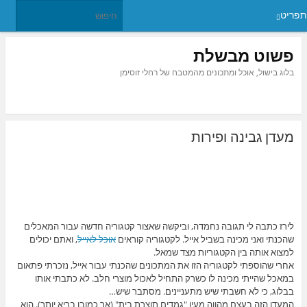
תפריט
פשוט מבשלת
בלוג בישול, אוכל ומתכונים מהמטבח של רחלי זוסימן
מעדן גבינה ופירות
לירז כתבה לי תגובה נחמדה, וביקשה שאצור קטגוריה חדשה עבור המאכלים
שהכנתי ואני מכינה בשביל אייל. לקטגוריה קוראים
אוכל לאייל
, ואתם יכולים
למצוא אותה בין הקטגוריות מצד שמאל.
אחרי שהוספתי לקטגוריה הזו את המתכונים שהכנתי עבור אייל, נזכרתי פתאום
במאכל שהייתי מכינה לו כשרק התחיל לאכול מוצרי חלב. לא כתבתי אותו
בבלוג, כי לא חשבתי שיש מתעניינים. מסתבר שיש…
המעדן הזה בעצם מהווה מעין "גמדים תוצרת בית" (אך כמובן בריא יותר). הוא