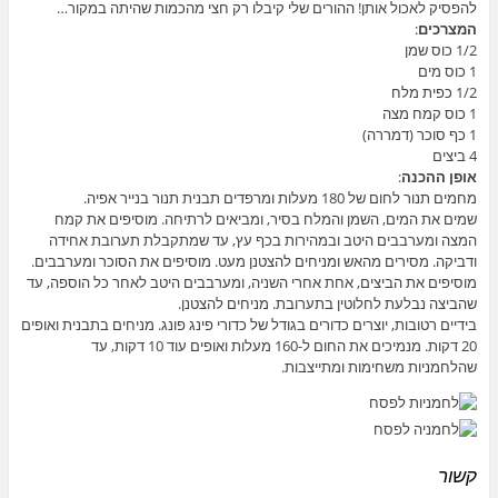
להפסיק לאכול אותן! ההורים שלי קיבלו רק חצי מהכמות שהיתה במקור…
המצרכים
:
1/2 כוס שמן
1 כוס מים
1/2 כפית מלח
1 כוס קמח מצה
1 כף סוכר (דמררה)
4 ביצים
אופן ההכנה
:
מחמים תנור לחום של 180 מעלות ומרפדים תבנית תנור בנייר אפיה.
שמים את המים, השמן והמלח בסיר, ומביאים לרתיחה. מוסיפים את קמח
המצה ומערבבים היטב ובמהירות בכף עץ, עד שמתקבלת תערובת אחידה
ודביקה. מסירים מהאש ומניחים להצטנן מעט. מוסיפים את הסוכר ומערבבים.
מוסיפים את הביצים, אחת אחרי השניה, ומערבבים היטב לאחר כל הוספה, עד
שהביצה נבלעת לחלוטין בתערובת. מניחים להצטנן.
בידיים רטובות, יוצרים כדורים בגודל של כדורי פינג פונג. מניחים בתבנית ואופים
20 דקות. מנמיכים את החום ל-160 מעלות ואופים עוד 10 דקות, עד
שהלחמניות משחימות ומתייצבות.
קשור