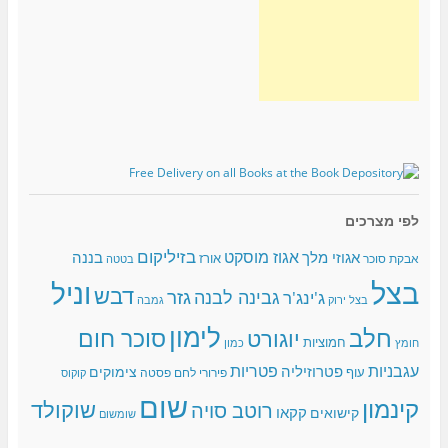
לפי מצרכים
בזיליקום
אגוז מוסקט
אגוזי מלך
בננה
אורז
אבקת סוכר
בטטה
בצל
וניל
דבש
גזר
גבינה לבנה
ג'ינג'ר
בצל ירוק
גמבה
לימון
חלב
סוכר חום
יוגורט
חמוציות
כמון
חומץ
עגבניות
פטריות
פטרוזיליה
צימוקים
עוף
פירורי לחם
פסטה
קוקוס
שום
קינמון
שוקולד
רוטב סויה
קקאו
קישואים
שומשום