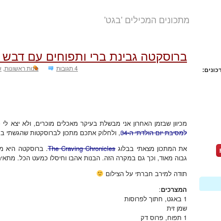
מתכונים המכילים 'בגט'
ברוסקטה גבינת ברי ותפוחים עם דבש 
4 תגובות
מנות ראשונות
,
ש
כונים:
מכיוון שבזמן האחרון אני מבשלת בעיקר מאכלים מוכרים, ולא יצא לי 
למסיבת יום הולדתי ה-34
, ולחלוק אתכם מתכון לברוסקטות שהגשתי ב
את המתכון מצאתי בבלוג
The Craving Chronicles
. ברוסקטה היא מ
גבוה מאוד, וכך גם במקרה הזה. הבנות אהבו וחיסלו כמעט הכל. מתא
תודה למירב חברתי על הצילום
המצרכים
:
1 באגט, חתוך לפרוסות
שמן זית
1 תפוח, פרוס דק