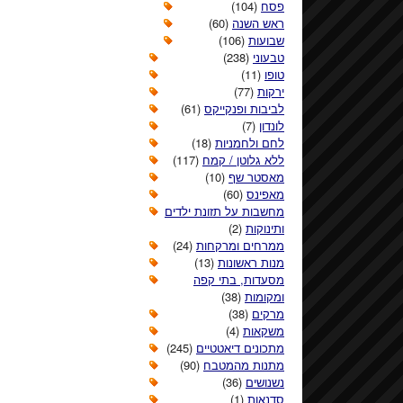
פסח
(104)
ראש השנה
(60)
שבועות
(106)
טבעוני
(238)
טופו
(11)
ירקות
(77)
לביבות ופנקייקס
(61)
לונדון
(7)
לחם ולחמניות
(18)
ללא גלוטן / קמח
(117)
מאסטר שף
(10)
מאפינס
(60)
מחשבות על תזונת ילדים
ותינוקות
(2)
ממרחים ומרקחות
(24)
מנות ראשונות
(13)
מסעדות, בתי קפה
ומקומות
(38)
מרקים
(38)
משקאות
(4)
מתכונים דיאטטיים
(245)
מתנות מהמטבח
(90)
נשנושים
(36)
סדנאות
(1)