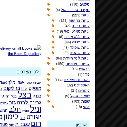
סלטים
(110)
סקירת ספרי בישול
(4)
עוגות
(221)
עוגות בחושות
(121)
עוגות גבינה
(45)
עוגות טארט ופאי
(19)
עוגות ללא אפייה
(8)
עוגות פרווה
(44)
עוגות שוקולד
(48)
עוגות שמרים
(2)
עוגות לימי הולדת
(64)
עוגיות וחיתוכיות
(159)
בראוניז
(15)
לפי מצרכים
פריז
(1)
פשטידות ומאפים
(114)
אגוזי מלך
אגוז
אבקת סוכר
קאפקייקס
(32)
בזיליקום
מוסקט
אורז
בט
קינוחים
(31)
בצל
ג'י
בננה
שומרי משקל
(5)
בצל ירוק
גזר
שונות
(103)
גבינה לבנה
גמבה
וניל
אישי
(18)
חלב
חמוצי
חומץ
לימון
ס
יוגורט
כמון
חום
עגבניות
פטרו
ארכיון
עוף