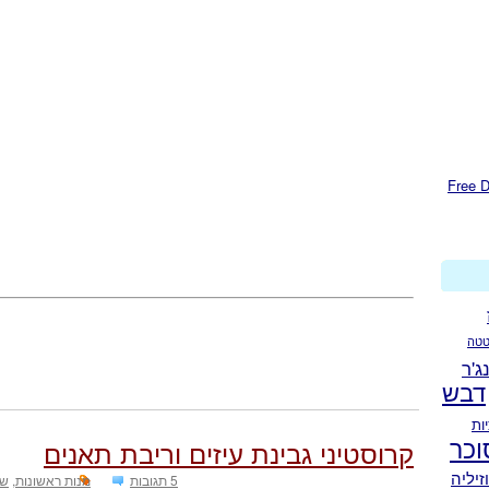
טה
נג'ר
דבש
ות
וכר
קרוסטיני גבינת עיזים וריבת תאנים
זיליה
5 תגובות
מנות ראשונות
,
שב