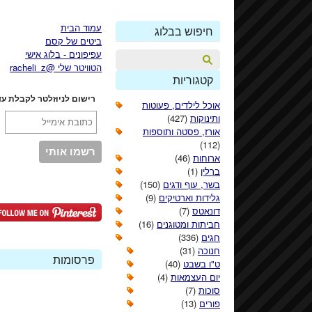
עמוד הבית
חיפוש בבלוג
ביטים של קסם
עפיפונים - בלוג אישי
הטוויטר שלי @racheli_z
קטגוריות
רישום לניוזלטר לקבלת עד
אוכל לילדים, פעוטות
ותינוקות
(427)
אורז, פסטה ותוספות
(112)
ארוחות
(46)
ברלין
(1)
בשר, עוף ודגים
(150)
גלידות וארטיקים
(9)
דונאטס
(7)
חביתות ומטוגנים
(16)
חגים
(336)
חנוכה
(31)
פרסומות
ט"ו בשבט
(40)
יום העצמאות
(4)
סוכות
(7)
פורים
(13)