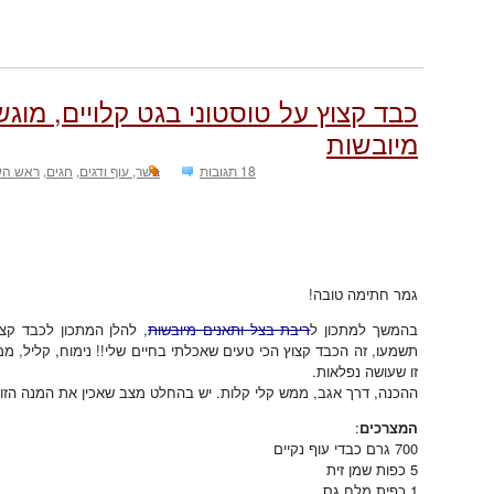
כבד קצוץ על טוסטוני בגט קלויים, מוג
מיובשות
18 תגובות
בשר, עוף ודגים
,
חגים
,
ראש הש
גמר חתימה טובה!
בהמשך למתכון ל
ריבת בצל ותאנים מיובשות
, להלן המתכון לכבד ק
תשמעו, זה הכבד קצוץ הכי טעים שאכלתי בחיים שלי!! נימוח, קליל,
זו שעושה נפלאות.
ההכנה, דרך אגב, ממש קלי קלות. יש בהחלט מצב שאכין את המנה הזו 
המצרכים
:
700 גרם כבדי עוף נקיים
5 כפות שמן זית
1 כפית מלח גס