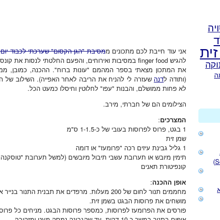
יה
ד
זית
אני עוד חייבת לכם מתכונים מ
מסיבת "הגן הקסום" שערכתי לכבוד יום 
להגיש finger food במסיבות ואירוחים, והפעם החלטתי לנסות את קונספט הברוסקטות והקרוסטיני – הרבה רושם, מעט עבודה.
וקה
את המתכון מצאתי בספר המהמם "עונות ברוח". ההכנה, כמובן, ממ
ה
(ותודה ל
דנה
שעזרה לי להניח את הריבה לאחר האפייה). השילוב של ה
לא פחות ממושלם, והבנות "עפו" לחלוטין וחיסלו כמעט הכל.
הצילומים הם של חברתי, מירב.
המצרכים
:
1 בגט, פרוס לפרוסות בעובי של כ-1-1.5 ס"מ
שמן זית
1 גליל גבינת עיזים רכה "פרומעז" או דומה
תימין מיובש או תערובת עשבי תיבול מיובשים (למשל תערובת "טוסקנה"
קונפיטורת תאנים
אופן ההכנה
:
מחממים תנור לחום של 200 מעלות. מרפדים את תבנית התנור בנייר אפייה, ומסדרים עליו את פרוסות הבגט.
מושחים את פרוסות הבגט בשמן זית.
פורסים את הפרומעז לפרוסות, כמספר פרוסות הבגט. מניחים כל פרוסת 
אופים בתנור במשך כ-10 דקות, עד שהגבינה נמסה מעט ומזהיבה.