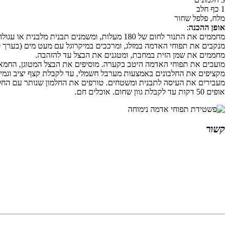
1 כף חלב
מלח, פלפל שחור
אופן ההכנה
:
מחממים את התנור לחום של 180 מעלות, ומשמנים תבנית מלבנית או עגולה בקוטר 28.
מנקבים את תפוחי האדמה במזלג, ומרככים במיקרוגל עם מעט מים (בערך 15-20 דקות) או בסיר עם מים מומלחים.
מחממים את שמן הזית במחבת, ומטגנים את הבצל עד להזהבה.
מועכים את תפוחי האדמה היטב בקערה. מוסיפים את הבצל המטוגן, החמאה, אבקת מרק הבצל ו-2 חלמונים. מתבלים ב
מקציפים את החלבונים באמצעות מערבל חשמלי, עד לקבלת קצף יציב וגמיש
מעבירים את העיסה לתבנית ומשטחים. טורפים את החלמון שנותר עם החל
אופים 50 דקות עד לקבלת גוון שחום. אוכלים חם.
קשור