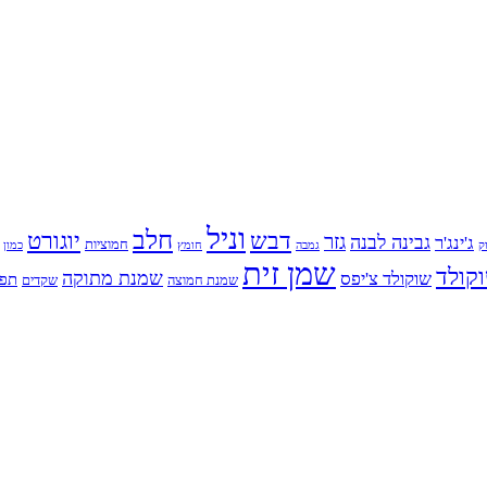
וניל
חלב
דבש
יוגורט
גזר
גבינה לבנה
ג'ינג'ר
חמוציות
ק
גמבה
כמון
חומץ
שמן זית
קולד
שמנת מתוקה
שוקולד צ'יפס
תפו
שמנת חמוצה
שקדים