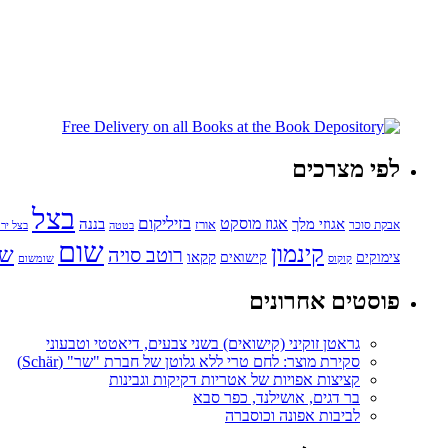
לפי מצרכים
בצל
בזיליקום
אגוזי מלך
אגוז מוסקט
בננה
אורז
אבקת סוכר
בטטה
בצל ירו
שום
קינמון
שו
רוטב סויה
קקאו
קישואים
צימוקים
קוקוס
שומשום
פוסטים אחרונים
גראטן זוקיני (קישואים) בשני צבעים, דיאטטי וטבעוני
סקירת מוצר: לחם טרי ללא גלוטן של חברת "שר" (Schär)
קציצות אפויות של אטריות דקיקות וגבינות
בר דגים, אושילנד, כפר סבא
לביבות אפונה וכוסברה