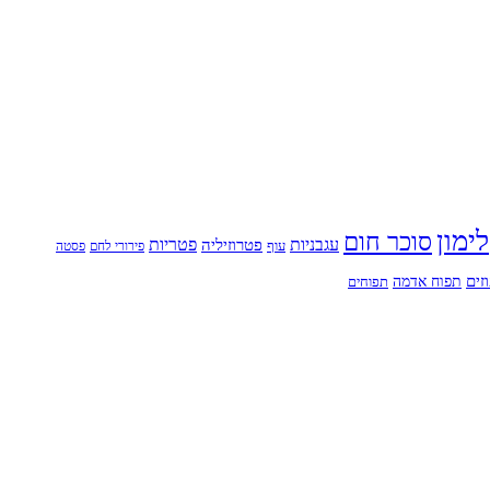
לימון
סוכר חום
עגבניות
פטריות
פטרוזיליה
עוף
פירורי לחם
פסטה
זים
תפוח אדמה
תפוחים