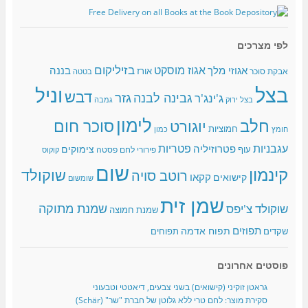
לפי מצרכים
בזיליקום
אגוז מוסקט
אגוזי מלך
בננה
אורז
אבקת סוכר
בטטה
בצל
וניל
דבש
גזר
גבינה לבנה
ג'ינג'ר
בצל ירוק
גמבה
לימון
חלב
סוכר חום
יוגורט
חמוציות
כמון
חומץ
עגבניות
פטריות
פטרוזיליה
צימוקים
עוף
פירורי לחם
פסטה
קוקוס
שום
קינמון
שוקולד
רוטב סויה
קקאו
קישואים
שומשום
שמן זית
שמנת מתוקה
שוקולד צ'יפס
שמנת חמוצה
תפוזים
תפוח אדמה
שקדים
תפוחים
פוסטים אחרונים
גראטן זוקיני (קישואים) בשני צבעים, דיאטטי וטבעוני
סקירת מוצר: לחם טרי ללא גלוטן של חברת "שר" (Schär)