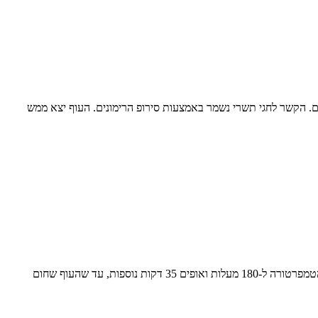
ים. הקשר לחגי תשרי נשמר באמצעות סירופ הרימונים. העוף יצא ממש
מחממים תנור לחום של 220 מעלות. מסדרים את חלקי העוף בתבנית ויוצקים עליהם את הרוטב שנשאר בקערה. אופים במשך 20 דקות. מנמיכים את הטמפרטורה ל-180 מעלות ואופים 35 דקות נוספות, עד שהעוף שחום