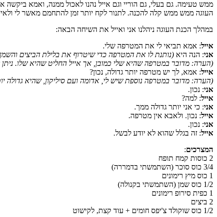
ממש טעימה. גם בעלי, גם הוריי וגם אייל נהנו לאכול ממנה, ואמא ביקשה א
העוגה ממש ממש קלה להכנה. לתנור לקח יותר זמן להתחמם מאשר לי ולאייל
במהלך הכנת העוגה ניהלנו אני ואייל את השיחה הבאה:
אייל
: אמא תביאי לי את המטרפה שלי.
אני
: הנה היא
(נותנת לו את המטרפה כדי שיטרוף את בלילת הביצים והשמן)
(הערה: מדובר במטרפה שהיא שלי כמובן, אך אייל החליט שהיא שלו. ניתן 
אייל
: אמא, לך יש מטרפה יותר גדולה, נכון?
(הערה: מדובר במטרפה נוספת שיש לי, אדומה ועם סיליקון, שהיא גדולה יו
אני
: נכון.
אייל
: למה?
אני
: כי אני יותר גדולה ממך.
אייל
: נכון. ולאבא אין מטרפה.
אני
: נכון.
אייל
: זה בגלל שהוא לא יודע לבשל.
המצרכים
:
2 כוסות קמח תופח
3/4 כוס סוכר (השתמשתי בדמררה)
1 כוס מיץ רימונים
1/2 כוס שמן (השתמשתי בקנולה)
1 כפית סירופ רימונים
2 ביצים
1/2 כוס שוקולד צ'יפס חומים + עוד קצת, לקישוט