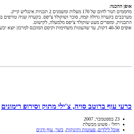
אופן ההכנה
:
מחממים תנור לחום של 170 מעלות ומשמנים 2 תבניות אינגליש קייק.
מערבבים בקערה גדולה קמח, סוכר ושוקולד צ'יפס. בקערה שניה טורפים במט
התבניות, ומזפרים מעט שוקולד צ'יפס מלמעלה, לקישוט.
אופים 40-50 דקות, עד שהעוגות משחימות וקיסם המוכנס למרכזן יוצא יבש. מוציאים מהתנור ומניחים להצטנן.
כרעי עוף ברוטב סויה, צ'ילי מתוק וסירופ רימונים
23 בספטמבר, 2007
רחלי - פשוט מבשלת
אוכל לילדים, פעוטות ותינוקות
,
בשר, עוף ודגים