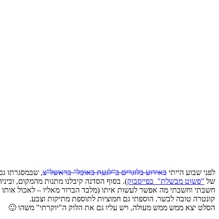
לפני שבוע הייתי
באירוע בלוגרים ב"לגעת באוכל" בראשל"צ
, שבמסגרתו גם
של
"פשוט מבשלת" בפייסבוק
). בסוף הסדנה קיבלנו מתנות מהמקום, וביני
חשבתי וחשבתי מה אפשר לעשות איתו (מלבד הברור מאליו – לאכול אותו ככ
קונטרה טובה לבשר. הוספתי גם חמוציות לתוספת מתיקות וצבע.
הסלט יצא ממש ממש מעולה, ויש עליו גם את הלוק ה"יוקרתי" משהו 🙂