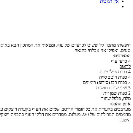
אין תגובות
חיפשתי מתכון קל ופשוט לכרעיים של עוף, ומצאתי את המתכון הבא באוס
טעים, ואפילו אני אכלתי בהנאה.
המצרכים
:
4 כרעי עוף
לרוטב
:
4 כפות צ'ילי מתוק
4 כפות רוטב סויה
3 כפות רכז (סירופ) רימונים
5 שיני שום כתושות
2 כפות שמן זית
מלח, פלפל שחור
אופן ההכנה
:
מערבבים בקערית את כל חומרי הרוטב. שמים את העוף בקערה ויוצקים עלי
היטב.