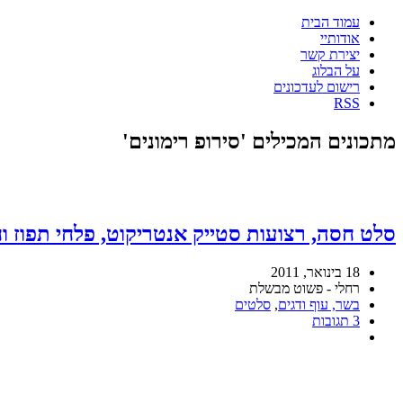
עמוד הבית
אודותיי
יצירת קשר
על הבלוג
רישום לעדכונים
RSS
מתכונים המכילים 'סירופ רימונים'
סלט חסה, רצועות סטייק אנטריקוט, פלחי תפוז וח
18 בינואר, 2011
רחלי - פשוט מבשלת
בשר, עוף ודגים
,
סלטים
3 תגובות