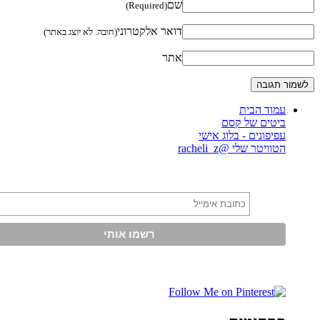
שם
(Required)
דואר אלקטרוני
(חובה. לא יוצג באתר)
אתר
עמוד הבית
ביטים של קסם
עפיפונים - בלוג אישי
הטוויטר שלי @racheli_z