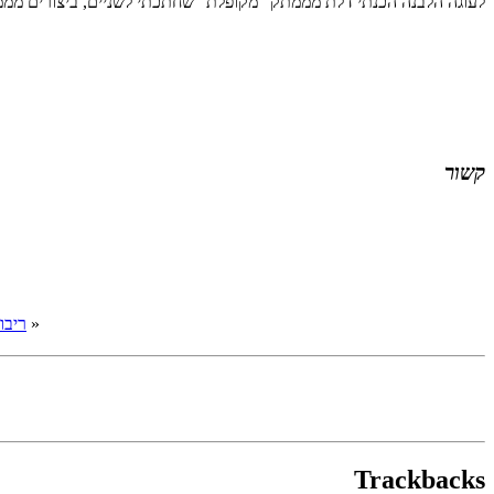
לעוגה הלבנה הכנתי דלת מממתק "מקופלת" שחתכתי לשניים, ביצורים מממת
קשור
«
ריבו
Trackbacks