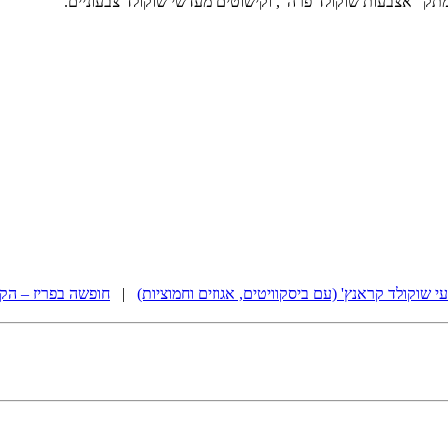
ק "אצבעות שוקולד פרה", וקישוטים מעדשי שוקולד צבעוניים.
עי שוקולד קראנץ' (עם ביסקוויטים, אגוזים וחמוציות)
|
חופשה בפריז – הקנ