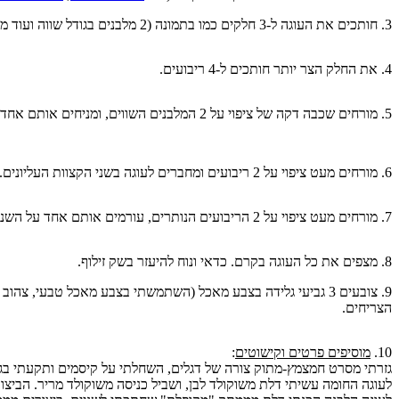
3. חותכים את העוגה ל-3 חלקים כמו בתמונה (2 מלבנים בגודל שווה ועוד מלבן אחד צר יותר):
4. את החלק הצר יותר חותכים ל-4 ריבועים.
5. מורחים שכבה דקה של ציפוי על 2 המלבנים השווים, ומניחים אותם אחד על השני. חתכתי קצת את השוליים כדי שהעוגה תהיה ישרה.
6. מורחים מעט ציפוי על 2 ריבועים ומחברים לעוגה בשני הקצוות העליונים.
7. מורחים מעט ציפוי על 2 הריבועים הנותרים, עורמים אותם אחד על השני ומחברים לעוגה במרכז הצלע התחתונה שלה.
8. מצפים את כל העוגה בקרם. כדאי ונוח להיעזר בשק זילוף.
9. צובעים 3 גביעי גלידה בצבע מאכל (השתמשתי בצבע מאכל טבעי
הצריחים.
10.
מוסיפים פרטים וקישוטים
:
גזרתי מסרט חמצמץ-מתוק צורה של דגלים, השחלתי על קיסמים ותקעתי בגב
לעוגה החומה עשיתי דלת משוקולד לבן, ושביל כניסה משוקולד מריר. הביצו