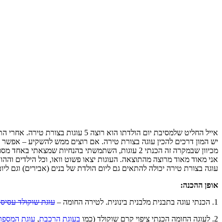
אייל החליט שלמסיבת יום הולדתו הוא רוצה 5 עוגות בצורת טירה. אחרי התמקחות, הורדתי אותו לעוגה אחת, אך הוא העלה את ההצעה שלו ל-2 עוגות – אחת חומה ואחת לבנה. התפשרנו.
יש המון דרכים להכין עוגה בצורת טירה. אם רוצים ממש להשקיע – אפשר להכ
מכיוון שבמקרה זה הכנתי 2 עוגות, השתמשתי בהנחיות שמצאתי באחד מספרי עוגות יום ההולדת שיש לי, להכנת עוגות לא גדולות.
אני מאוד מאוד מרוצה מהתוצאה. העוגות יצאו פשוט וואו, וכל הילדים וההו
עוגה בצורת טירה יכולה להתאים גם ליום הולדת של בנים (אבירים) וגם ליו
אופן ההכנה:
1. הכנתי עוגה בתבנית מלבנית בינונית. לטירה החומה –
עוגת שוקולד עסיסי
2. לעוגה החומה הכנתי ציפוי קרם שוקולד (כמו
בעוגת הרכבת
,
עוגת המספר 