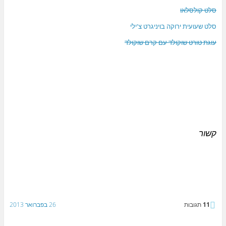
סלט קולסלאו
סלט שעועית ירוקה בויניגרט צ'ילי
עוגת טורט שוקולד עם קרם שוקולד
קשור
11
תגובות
26 בפברואר 2013