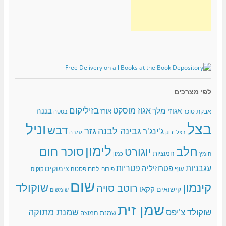
לפי מצרכים
בזיליקום
אגוז מוסקט
אגוזי מלך
בננה
אורז
אבקת סוכר
בטטה
בצל
וניל
דבש
גזר
גבינה לבנה
ג'ינג'ר
בצל ירוק
גמבה
לימון
חלב
סוכר חום
יוגורט
חמוציות
כמון
חומץ
עגבניות
פטריות
פטרוזיליה
צימוקים
עוף
פירורי לחם
פסטה
קוקוס
שום
קינמון
שוקולד
רוטב סויה
קקאו
קישואים
שומשום
שמן זית
שמנת מתוקה
שוקולד צ'יפס
שמנת חמוצה