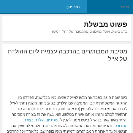
תפריט
פשוט מבשלת
בלוג בישול, אוכל ומתכונים מהמטבח של רחלי זוסימן
מסיבת המבורגרים בהרכבה עצמית ליום ההולדת
של אייל
ביום שבת ה-23 בפברואר מלאו לאייל 7 שנים. כמו בכל שנה, הפרדנו בין
החגיגה המשפחתית לבין המסיבה עם הילדים בגן/בכיתה. השנה נתתי לאייל
לבחור את מי הוא רוצה להזמין (סבא-סבתות, דודות ובני דודים), והוא גם
התקשר לכולם והזמין אותם אישית בטלפון. הוא עשה את זה בצורה מקסימה,
והייתי מאוד גאה בו. אייל ביקש ממני להכין לו
עוגת יום הולדת בצורת
המבורגר
, ומכיוון שהזמנו את המשפחה לשעת צהריים, החלטתי להמשיך את
הנושא ולערוך ארוחת המבורגרים. דמיינתי מעין בופה שבו כל אחד יוכל להרכיב