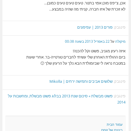
אכן, צ'יפס מוכן אפוי בתנור. טעים טעים טעים כמובן…
לא זוכרת של איזו חברה, קניתי מה שהיה במבצע…
פינגבק:
פורים 2013 | עפיפונים
מיקולה
על
22 באפריל 2013 בשעה 00:38
איזה רעיון מגניב, פשוט וקל להכנה!
ביום ההולדת האחרון שלי עשיתי לחברים טורטייה-בר. אחרי שעות
במטבח נראה לי שביומולדת הבא נלך על הרעיון שלך 🙂
פינגבק:
שלושים אביבים וחמישה ירחים | Mikolla
פינגבק:
פשוט מבשלת » סיכום שנת 2013 בבלוג פשוט מבשלת, ומחשבות על
2014
עמוד הבית
ביטים של קסם