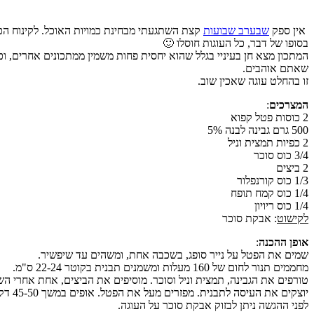
אין ספק
שבערב שבועות
בסופו של דבר, כל העוגות חוסלו 🙂
המתכון מצא חן בעיניי בגלל שהוא יחסית פחות משמין ממתכונים אחרים, ו
שאתם אוהבים.
זו בהחלט עוגה שאכין שוב.
המצרכים
:
2 כוסות פטל קפוא
500 גרם גבינה לבנה 5%
2 כפיות תמצית וניל
3/4 כוס סוכר
2 ביצים
1/3 כוס קורנפלור
1/4 כוס קמח תופח
1/4 כוס ריויון
לקישוט
: אבקת סוכר
אופן ההכנה
:
שמים את הפטל על נייר סופג, בשכבה אחת, ומשהים עד שיפשיר.
מחממים תנור לחום של 160 מעלות ומשמנים תבנית בקוטר 22-24 ס"מ.
טורפים את הגבינה, תמצית וניל וסוכר. מוסיפים את הביצים, אחת אחרי השנ
יוצקים את העיסה לתבנית. מפזרים מעל את הפטל. אופים במשך 45-50 דקות, עד שהעוגה מזהיבה ומתייצבת. מוציאים מהתנור ומצננים לחלוטין.
לפני ההגשה ניתן לבזוק אבקת סוכר על העוגה.