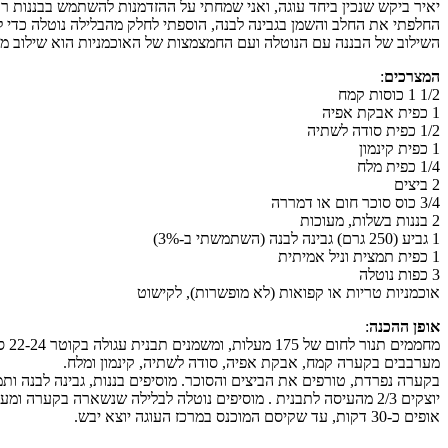
יאיר ביקש שנכין ביחד עוגה, ואני שמחתי על ההזדמנות להשתמש בבננות רכ
החלפתי את החלב והשמן בגבינה לבנה, הוספתי לחלק מהבלילה נוטלה כדי לי
השילוב של הבננה עם הנוטלה ועם החמצמצות של האוכמניות הוא שילוב מנצ
המצרכים
:
1/2 1 כוסות קמח
1 כפית אבקת אפיה
1/2 כפית סודה לשתיה
1 כפית קינמון
1/4 כפית מלח
2 ביצים
3/4 כוס סוכר חום או דמררה
2 בננות בשלות, מעוכות
1 גביע (250 גרם) גבינה לבנה (השתמשתי ב-3%)
1 כפית תמצית וניל אמיתית
3 כפות נוטלה
אוכמניות טריות או קפואות (לא מופשרות), לקישוט
אופן ההכנה
:
מחממים תנור לחום של 175 מעלות, ומשמנים תבנית עגולה בקוטר 22-24 ס"מ.
מערבבים בקערה קמח, אבקת אפיה, סודה לשתיה, קינמון ומלח.
בקערה נפרדת, טורפים את הביצים והסוכר. מוסיפים בננות, גבינה לבנה ו
יוצקים 2/3 מהעיסה לתבנית . מוסיפים נוטלה לבלילה שנשארה בקערה ומערבבים לעיסה חלקה. עורמים כפות מעיסת הנוטלה על העיסה שבתבנית, ויוצרים מערבולת באמצעות סכין או שיפוד. מפזרים מעל אוכמניות.
אופים כ-30 דקות, עד שקיסם המוכנס במרכז העוגה יוצא יבש.