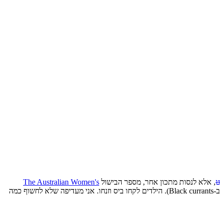
ט
, אלא לנסות מתכון אחר, מספר הבישול
The Australian Women's
. העוגיות האלו ממש ממש טעימות. מאוד אהבתי את הטעם השוקולדי לעומת החמיצות של פירות היער (השתמשתי ב-Black currants). הילדים לקחו ביס וזנחו. אני מעדיפה שלא לחשוף כמה