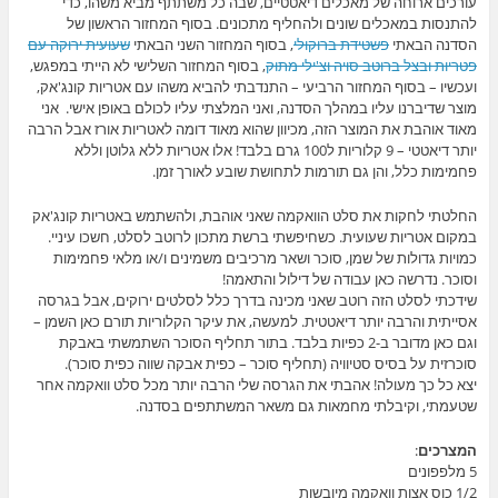
עורכים ארוחה של מאכלים דיאטטיים, שבה כל משתתף מביא משהו, כדי
להתנסות במאכלים שונים ולהחליף מתכונים. בסוף המחזור הראשון של
הסדנה הבאתי
פשטידת ברוקולי
, בסוף המחזור השני הבאתי
שעועית ירוקה עם
פטריות ובצל ברוטב סויה וצ'ילי מתוק
, בסוף המחזור השלישי לא הייתי במפגש,
ועכשיו – בסוף המחזור הרביעי – התנדבתי להביא משהו עם אטריות קונג'אק,
מוצר שדיברנו עליו במהלך הסדנה, ואני המלצתי עליו לכולם באופן אישי. אני
מאוד אוהבת את המוצר הזה, מכיוון שהוא מאוד דומה לאטריות אורז אבל הרבה
יותר דיאטטי – 9 קלוריות ל100 גרם בלבד! אלו אטריות ללא גלוטן וללא
פחמימות כלל, והן גם תורמות לתחושת שובע לאורך זמן.
החלטתי לחקות את סלט הוואקמה שאני אוהבת, ולהשתמש באטריות קונג'אק
במקום אטריות שעועית. כשחיפשתי ברשת מתכון לרוטב לסלט, חשכו עיניי.
כמויות גדולות של שמן, סוכר ושאר מרכיבים משמינים ו/או מלאי פחמימות
וסוכר. נדרשה כאן עבודה של דילול והתאמה!
שידכתי לסלט הזה רוטב שאני מכינה בדרך כלל לסלטים ירוקים, אבל בגרסה
אסייתית והרבה יותר דיאטטית. למעשה, את עיקר הקלוריות תורם כאן השמן –
וגם כאן מדובר ב-2 כפיות בלבד. בתור תחליף הסוכר השתמשתי באבקת
סוכרזית על בסיס סטיוויה (תחליף סוכר – כפית אבקה שווה כפית סוכר).
יצא כל כך מעולה! אהבתי את הגרסה שלי הרבה יותר מכל סלט וואקמה אחר
שטעמתי, וקיבלתי מחמאות גם משאר המשתתפים בסדנה.
המצרכים
:
5 מלפפונים
1/2 כוס אצות וואקמה מיובשות