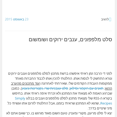
להגיב
23 באוגוסט 2015
סלט מלפפונים, ענבים ירוקים ושומשום
לפני די הרבה זמן ראיתי איפשהו ברשת מתכון לסלט מלפפונים וענבים ירוקים
ונורא התחשק לי לנסות אותו. החלטתי להכין אותו לכבוד החברות מאחד
ממקומות העבודה הקודמים שלי, שאירחתי לאחרונה (
עוד מתכונים מהערב
ההוא
:
תאנים עם רוקפור וסילאן
;
סלט עגבניות שרי, נקטרינות ונענע
). כמובן
שברגע האמת לא מצאתי את המתכון ולא זכרתי איפה ראיתי אותו. בחיפוש
בקורא ה-RSS שלי מצאתי מתכון לסלט מלפפונים וענבים בבלוג
Simply
Recipes
, שהוא לא המתכון שראיתי בזמנו, אבל החלטתי לזרום אתו ועשיתי כל
מיני שינויים בדרך.
יצא לי סלט מרענן, מקורי ומעניין. טעם השום מאוד מורגש בו, כך שאם אתם לא