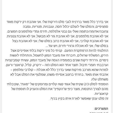
אני בדרך כלל מאוד בררנית לגבי סלט הירקות שלי. אני אוהבת רק ירקות מאוד
ספציפיים, והסלט שלי לעולם יכלול חסה, עגבניות, פטריות, גמבה
צהובה/אדומה/כתומה ואולי גם נבטי אלפלפה, תירס גמדי ומלפפונים חמוצים.
אני לא אוהבת מלפפונים. אני לא אוהבת גזר לא מבושל. אני לא אוהבת צנוניות.
אני לא אוהבת קולרבי, אני לא אוהבת כרוב בסלט שלי, אני לא אוהבת בצל
בסלט שלי, אני לא אוכלת גרגירי תירס, ויש עוד…
החלטתי להיות הרפתקנית הפעם. קניתי כל מיני ירקות בלתי אופייניים אצל
הירקן, הפשלתי שרוולים, חיברתי את מעבד המזון לחשמל, והתחלתי לעשות
ניסויים. גיררתי ירקות שונים בפומפיה הגסה של מעבד המזון, עשיתי קומבינציות
וערבבתי חומרי תיבול. תוצר אחד הוא הסלט הזה – ירקרק, קליל, קראנצ'י ורענן.
למרות שהוא מורכב מירקות שאני בדרך כלל לא אוכלת – קולרבי ומלפפון –
אהבתי אותו מאוד. בחרתי ברוטב אסייתי-משהו, שמלטף את הסלט אבל לא
משתלט עליו.
הוספתי לסלט 2/3 שקית של אגוזי קשיו קלויים ומרוסקים של "סוגת", שקיבלתי
מהם לצורך התנסות, מוצר כיפי ש"הקפיץ" את הסלט והעניק לו תוספת של
קראנצ'יות.
זה סלט ענקי שאפשר לארח איתו בקיץ בכיף.
המצרכים
: