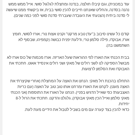
עוד במכונית), וגם קיבלו חולצה, בנדנה ומחצלת לגלגול סושי. אייל ממש ממש
נהנה בסדנה, והחליט שאנחנו חייבים להכין סושי בבית, אז ביקשתי ממנו שיעשה
לי סדנה ביתית (הצנעתי את העובדה שעברתי סדנת סושי לפני כמה שנים).
קודם כל עשינו סיבוב ב"עדן טבע מרקט" וקנינו אצות נורי, אורז לסושי, חומץ
אורז, אבוקדו, פילה סלמון טרי, ודלעת יפנית כבושה (קמפיהו, שבסוף לא
השתמשנו בה).
בבית הכנתי את האורז לפי ההוראות שעל האריזה. אורז מכמות של כוס אורז לא
מבושל הספיקה לנו לשני רולים של מאקי ושני רולים אינסייד אאוט. חתכתי את
האבוקדו ואת הסלמון לרצועות.
התחלנו בהכנת רול מאקי. הנחנו את האצה על המחצלת (אחרי שקיצרתי את
האצה מעט). לקחנו את האורז ומרחנו אותו טוב טוב על האצה (עם כריות
האצבעות! כפי שאייל הדגיש בפניי). הנחנו על האורז את התוספות (אני הכנתי
מאקי סלמון ואייל הכין מאקי אבוקדו), גלגלנו והדקנו. חתכתי את הרול ל-8
יחידות.
כדאי להכין בצד קערה עם מים בשביל לטבול את הידיים מעת לעת.