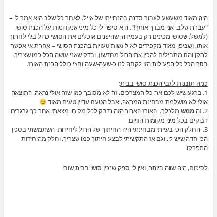
היה מאוד משעשע לעבור סדנה בהנחייתו של אייל. לאחר כל שלב הוא אמר לי –
"עברת שלב. אני מברך אותך!". הוא סיפר לי כל מיני אנקדוטות על הכנת סושי
(למשל, שסושי מכינים רק בעמידה, שהיפנים אוכלים את הסושי כרול בלי לחתוך
אותו, ושביפן מאוד מקפידים לא לעשות טעויות בהכנת הסושי – אחרת אי אפשר
לתקן והם מתחילים להכין את הרול מחדש!), ובדק שאני עושה הכל כמו שצריך.
בסך הכל כל הפעילות הזו לקחה לנו כ-שעה-שעה וחצי כולל הכנת האורז.
כמה תובנות לגבי הכנת סושי בבית
:
1. ברגע שיש לכם את כל המצרכים, זה לא מסובך כמו שזה אולי נראה. התוצאה
אולי לא מושלמת מבחינת המראה, אבל הטעם עדיין טעים מאוד
2. זה
ממש
מלכלך. האורז הארור הזה נדבק לכל מקום. מצאתי אחר כך גרגרים
דבוקים בכל מיני מקומות הזויים.
3. החלק הכי בעייתי מבחינתי היה החיתוך של הרול ליחידות. השתמשתי בסכין
הכי חדה שיש לי, וגם אז התקשיתי לבצע חיתוך כמו שצריך, וחלק מהיחידות
התפרקו.
לסיכום, היה שווה ביותר, ואין לי ספק שנכין סושי בבית שוב!