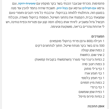
פחמימות. נזכרתי שבעבר הכנתי בשר בקר מוקפץ עם
שעועית ירוקה
, וגם
גרסא
עם חצילים
וגרסא עם
בצל ירוק
. חשבתי שיהיה נחמד להכין עוד מנה
בסגנון הזה, והחלטתי ללוותה בברוקולי. ערבבתי כל מיני רטבים וחומרי טעם
שמצאתי בבית, הקפצתי את נתחוני השייטל, הוספתי ברוקולי מאודה, וקיבלתי
תבשיל גדול ומשביע. ליוויתי אותו בסלט חסה קטן עם פטריות וכפית טחינה, ויש
לי ארוחת צהריים בריאה, מושקעת וטעימה.
המצרכים
:
1 חבילה (800 גרם) פרחי ברוקולי מוקפאים
500 גרם בשר בקר מנתח שייטל, חתוך לנתחונים דקים
2 כפות שמן קנולה
2 שיני שום, כתושות
2 כפיות ג'ינג'ר טרי מגורר (השתמשתי בקוביות קפואות)
3 כפות רוטב סויה
1 כף צ'ילי מתוק
1 כף חומץ אורז
1 כף חומץ בלסמי
2 כפות מיץ תפוזים
1 כף ברנדי
1 כפית שמן שומשום
2 כפיות סירופ מייפל
אופן ההכנה
: