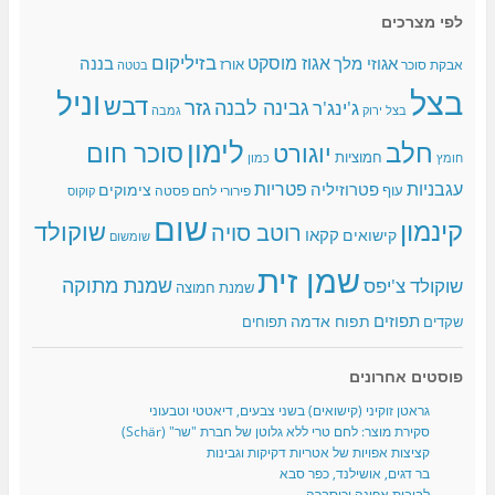
לפי מצרכים
בזיליקום
אגוז מוסקט
אגוזי מלך
בננה
אורז
אבקת סוכר
בטטה
בצל
וניל
דבש
גזר
גבינה לבנה
ג'ינג'ר
בצל ירוק
גמבה
לימון
חלב
סוכר חום
יוגורט
חמוציות
כמון
חומץ
עגבניות
פטריות
פטרוזיליה
צימוקים
עוף
פירורי לחם
פסטה
קוקוס
שום
קינמון
שוקולד
רוטב סויה
קקאו
קישואים
שומשום
שמן זית
שמנת מתוקה
שוקולד צ'יפס
שמנת חמוצה
תפוזים
תפוח אדמה
שקדים
תפוחים
פוסטים אחרונים
גראטן זוקיני (קישואים) בשני צבעים, דיאטטי וטבעוני
סקירת מוצר: לחם טרי ללא גלוטן של חברת "שר" (Schär)
קציצות אפויות של אטריות דקיקות וגבינות
בר דגים, אושילנד, כפר סבא
לביבות אפונה וכוסברה