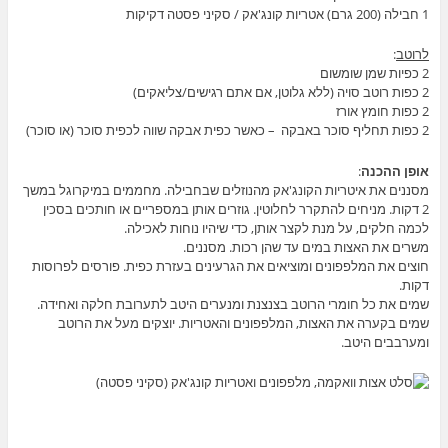
1 חבילה (200 גרם) אטריות קונג'אק / סקיני פסטה דקיקות
לרוטב
:
2 כפיות שמן שומשום
2 כפות רוטב סויה (ללא גלוטן, אם אתם רגישים/צליאקים)
2 כפות חומץ אורז
2 כפות תחליף סוכר באבקה – כאשר כפית אבקה שווה לכפית סוכר (או סוכר)
אופן ההכנה
:
מסננים את איטריות הקונג'אק מהנוזלים שבחבילה. מחממים במיקרוגל במשך
2 דקות. מניחים להתקרר לחלוטין. גוזרים אותן במספריים או חותכים בסכין
לכמה חלקים, על מנת לקצר אותן, כדי שיהיו נוחות לאכילה.
משרים את האצות במים עד שהן רכות. מסננים.
חוצים את המלפפונים ומוציאים את הגרעינים בעזרת כפית. פורסים לפרוסות
דקות.
שמים את כל חומרי הרוטב בצנצנת ומנערים היטב לתערובת חלקה ואחידה.
שמים בקערה את האצות, המלפפונים והאטריות. יוצקים מעל את הרוטב
ומערבבים היטב.