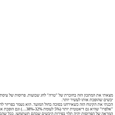
מצאתי את המתכון הזה בחוברת של "טרה" לחג שבועות. פרוסות של עיסת שו
יבשים שהופכת אותו לעשיר יותר.
הכנתי את הקינוח הזה כשאירחנו בסוכה בחול המועד. הוא נשמר בפריזר 
"אלפרו" שהיא גם דיאטטית יותר (5% לעומת 32%-38%…) וגם הופכת את הממתק ללא חלבי (ולמעשה טבעוני), כך שהוא מתאים גם לקינוח של ארוחה בשרית.
המראה של הפרוסות יהיה תלוי בפירות היבשים שבהם תשתמשו. ככל שהם יהי