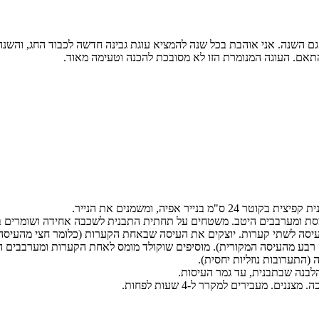
 גם השנה. אני אוהבת בכל שנה להמציא עוגת גבינה חדשה לכבוד החג, והש
התאם. העוגה המנומרת הזו לא מסובכת להכנה וטעימה מאוד.
מסת ומערבבים היטב. משטחים על תחתית התבנית לשכבה אחידה ושומרים 
העיסה לשתי קערות. יוצקים את העיסה שבאחת הקערות (כלומר חצי מהעיסה
בע מהעיסה המקורית). מוסיפים שוקולד מומס לאחת הקערות ומערבבים הי
התערובות נוזליות יחסית).
הלבנה שבתבנית, עד גמר העיסות.
 מעבירים למקרר ל-4 שעות לפחות.