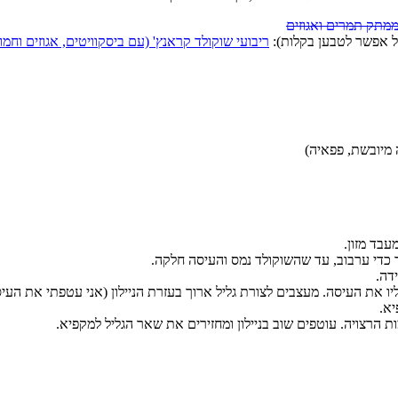
מתק תמרים ואגוזים
בל אפשר לטבען בקלות):
ריבועי שוקולד קראנץ' (עם ביסקוויטים, אגוזים וחמו
עבד מזון.
כדי ערבוב, עד שהשוקולד נמס והעיסה חלקה.
דה.
 את העיסה. מעצבים לצורת גליל ארוך בעזרת הניילון (אני עטפתי את העיסה 
יא.
ת הרצויה. עוטפים שוב בניילון ומחזירים את שאר הגליל למקפיא.