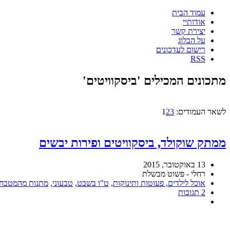
עמוד הבית
אודותיי
יצירת קשר
על הבלוג
רישום לעדכונים
RSS
מתכונים המכילים 'ביסקוויטים'
לשאר העמודים:
3
2
1
ממתק שוקולד, ביסקוויטים ופירות יבשים
13 באוקטובר, 2015
רחלי - פשוט מבשלת
אוכל לילדים, פעוטות ותינוקות
,
ט"ו בשבט
,
טבעוני
,
מתנות מהמטבח
2 תגובות