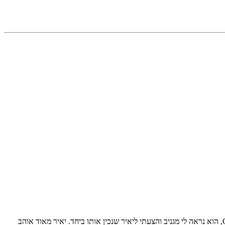
העוגיות האלו נקראות עוגיות ה-15 על שם המצרכים שהן מכילות: 15 יחידות מכל דבר. מצאתי את המתכון בגיליון אוגוסט של המגזין הבריטי GoodFood, הוא נראה לי מגניב והצעתי ליאיר שנכין אותו ביחד. יאיר מאוד אוהב