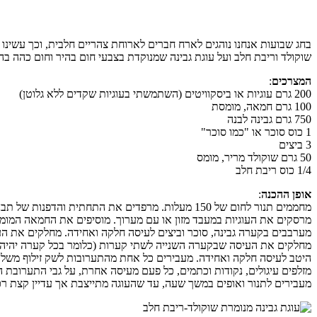
בחג שבועות אנחנו נוהגים לארח חברים לארוחת צהריים חלבית, וכך עשינו
שוקולד וריבת חלב ועל עוגת גבינה שמנוקדת בצבעי חום בהיר וחום כהה ב
המצרכים
:
200 גרם עוגיות או ביסקוויטים (השתמשתי בעוגיות שקדים ללא גלוטן)
100 גרם חמאה, מומסת
750 גרם גבינה לבנה
1 כוס סוכר או "כמו סוכר"
3 ביצים
50 גרם שוקולד מריר, מומס
1/4 כוס ריבת חלב
אופן ההכנה
:
מחממים תנור לחום של 150 מעלות. מרפדים את התחתית והדפנות של תבנית קפיצית בקוטר 24 ס"מ בנייר אפיה, ומשמנים את הנייר.
מרסקים את העוגיות במעבד מזון או עם מערוך. מוסיפים את החמאה המו
מערבבים בקערה גבינה, סוכר וביצים לעיסה חלקה ואחידה. מחלקים את 
מחלקים את העיסה שבקערה השנייה לשתי קערות (כלומר בכל קערה יהיה ר
היטב לעיסה חלקה ואחידה. מעבירים כל אחת מהתערובות לשק זילוף משלה (
מזלפים עיגולים, נקודות וכתמים, כל פעם מעיסה אחרת, על גבי התערובת 
מעבירים לתנור ואופים במשך שעה, עד שהעוגה מתייצבת אך עדיין קצת רכה. מצננים.