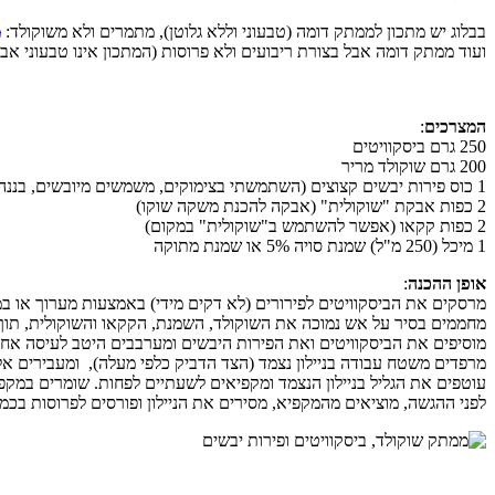
בבלוג יש מתכון לממתק דומה (טבעוני וללא גלוטן), מתמרים ולא משוקולד:
מ
ועוד ממתק דומה אבל בצורת ריבועים ולא פרוסות (המתכון אינו טבעוני א
המצרכים
:
250 גרם ביסקוויטים
200 גרם שוקולד מריר
1 כוס פירות יבשים קצוצים (השתמשתי בצימוקים, משמשים מיובשים, בננה מיובשת, פפאיה)
2 כפות אבקת "שוקולית" (אבקה להכנת משקה שוקו)
2 כפות קקאו (אפשר להשתמש ב"שוקולית" במקום)
1 מיכל (250 מ"ל) שמנת סויה 5% או שמנת מתוקה
אופן ההכנה
:
מרסקים את הביסקוויטים לפירורים (לא דקים מידי) באמצעות מערוך או במ
מחממים בסיר על אש נמוכה את השוקולד, השמנת, הקקאו והשוקולית, תוך 
מוסיפים את הביסקוויטים ואת הפירות היבשים ומערבבים היטב לעיסה אחי
מרפדים משטח עבודה בניילון נצמד (הצד הדביק כלפי מעלה), ומעבירים אליו
עוטפים את הגליל בניילון הנצמד ומקפיאים לשעתיים לפחות. שומרים במקפ
לפני ההגשה, מוציאים מהמקפיא, מסירים את הניילון ופורסים לפרוסות בכמו