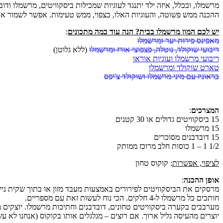
מרשמלו, ובכלל, איזה ילד יתנגד לעוגיות שמכילות ביסקוויטים, מרשמלו ודו
ההכנה ממש פשוטה, והעוגיות האלו, כצפוי, ממש טעימות. אפשר לשמור א
יש לכם המון מרשמלו בבית? הנה עוד כמה מתכונים
:
מאפינס פירות יער ומרשמלו
ריבועי שוקולד, נוטלה, פצפוצי אורז ומרשמלו
(ללא גלוטן)
ריבועי מרשמלו ועוגיות אוראו
טארט שוקולד ומרשמלו
בראוניז עם מיני מרשמלו ושוקולד צ'יפס
המצרכים
:
15 ביסקוויטים גדולים או 30 קטנים
15 מרשמלו
15 דובדבנים מסוכרים
1/2 1 – 1 כוסות חלב מרוכז ממותק
לציפוי, אפשרות
: קוקוס טחון
אופן ההכנה
:
מרסקים את הביסקוויטים לפירורים באמצעות מעבד מזון או בתוך שקית ניי
חותכים כל מרשמלו ל-4 חלקים. הכי נוח לעשות זאת עם מספריים.
מערבבים בקערה ביסקוויטים טחונים, דובדבנים וחתיכות מרשמלו. יוצקים מעל חלב מרוכז ממותק ומערבבים היטב: מתחילים
יוצרים מהעיסה גליל ארוך. אם רוצים – מגלגלים אותו בקוקוס (אנחנו לא עשינו את זה,