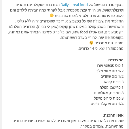
בסוף סדנת הבישול של
Daily – real food
הכנו כדורי שוקולד עם תמרים
ושיבולת שועל. אני הייתי קצת סקפטית, אבל לקחתי כמה הביתה לילדים והם
פשוט טרפו אותם, אז החלטתי לנסות גם בבית
החלפתי את שיבולת השועל בפצפוצי אורז כדי שהכדורים יהיה ללא גלוטן,
והשתמשתי בשמן קנולה במקום שמן קוקוס (שאין לי בבית). הכדורים האלו לא
רק טבעוניים, הם אפילו raw food, והם כל כך טעימים!! הבאתי אותם כמתנה,
בקופסת פח יפה, להוריי בערב ראש השנה.
תזהרו, הם ממכרים
מהכמות הזו יצאו לי 14 כדורים.
המצרכים
:
1 כוס פצפוצי אורז
1/2 כוס אגוזי מלך
1/2 כוס שקדים
3 כפות קקאו
1 כף שמן קנולה
8 תמרים, מגולענים
3 כפות סירופ מייפל
1/4 כוס שוקולד צ'יפס
אופן ההכנה
:
שמים את כל החומרים במעבד מזון ומעבדים לעיסה אחידה. יוצרים כדורים
מהתערובת. שומרים במקרר.