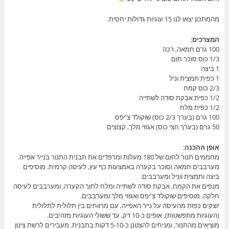
מהמתכון יצאו לנו 15 עוגיות גדולות יחסית.
המצרכים
:
100 גרם חמאה, רכה
1/3 כוס סוכר חום
1 ביצה
1 כפית תמצית וניל
2/3 כוס קמח
1/2 כפית אבקת סודה לשתייה
1/2 כפית מלח
100 גרם (בערך 2/3 כוס) שוקולד צ'יפס
50 גרם (בערך חצי כוס) אגוזי מלך, קצוצים
אופן ההכנה
:
מחממים תנור לחום של 180 מעלות ומרפדים את תבנית התנור בנייר אפייה.
מערבבים חמאה וסוכר בקערה באמצעות כף עץ, לעיסה קרמית. מוסיפים
ביצה ותמצית ווניל ומערבבים.
מנפים את הקמח, אבקת סודה לשתייה ומלח לתוך הקערה, ומערבבים לעיסה
חלקה. מוסיפים שוקולד צ'יפס ואגוזי מלך ומערבבים.
יוצקים כפות מהעיסה על נייר האפייה, עם מרווחים בין תלולית לתלולית
(העוגיות מתפשטות). אופים כ-10 דק, עד ששולי העוגיות מזהיבים.
מוציאים מהתנור, ומניחים להצטנן כ-5-10 דקות בתבנית. מעבירים לרשת צינון