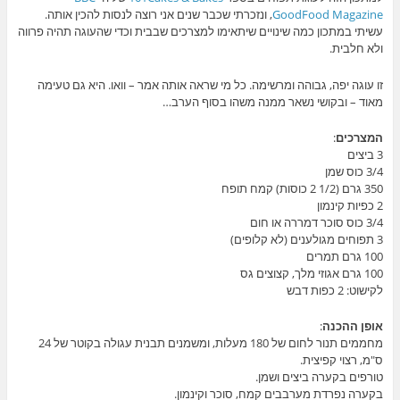
GoodFood Magazine
, ונזכרתי שכבר שנים אני רוצה לנסות להכין אותה.
עשיתי במתכון כמה שינויים שיתאימו למצרכים שבבית וכדי שהעוגה תהיה פרווה
ולא חלבית.
זו עוגה יפה, גבוהה ומרשימה. כל מי שראה אותה אמר – וואו. היא גם טעימה
מאוד – ובקושי נשאר ממנה משהו בסוף הערב…
המצרכים
:
3 ביצים
3/4 כוס שמן
350 גרם (1/2 2 כוסות) קמח תופח
2 כפיות קינמון
3/4 כוס סוכר דמררה או חום
3 תפוחים מגולענים (לא קלופים)
100 גרם תמרים
100 גרם אגוזי מלך, קצוצים גס
לקישוט: 2 כפות דבש
אופן ההכנה
:
מחממים תנור לחום של 180 מעלות, ומשמנים תבנית עגולה בקוטר של 24
ס"מ, רצוי קפיצית.
טורפים בקערה ביצים ושמן.
בקערה נפרדת מערבבים קמח, סוכר וקינמון.