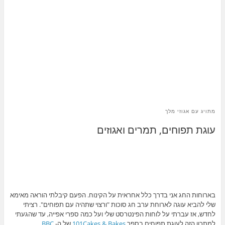
מתויג עם
אגוזי מלך
עוגת תפוחים, תמרים ואגוזים
בארוחות החג אני בדרך כלל אחראית על הקינוח. הפעם קיבלתי הוראה מאימא
שלי להביא עוגה לארוחת ערב חג סוכות "ורצוי שתהיה עם תפוחים". רציתי
לחדש, אז עברתי על לוחות הפינטרסט שלי ועל כמה ספרי אפייה, עד שהגעתי
למתכון הזה לעוגת תפוחים בספר
101Cakes & Bakes
של ה-
BBC