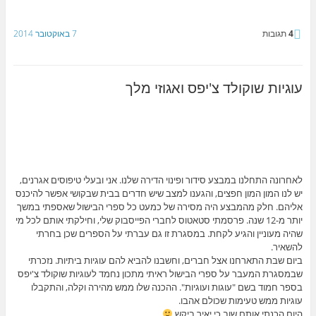
4
תגובות
7 באוקטובר 2014
עוגיות שוקולד צ'יפס ואגוזי מלך
לאחרונה התחלנו במבצע סידור ופינוי הדירה שלנו. אני ובעלי טיפוסים אגרנים,
יש לנו המון המון חפצים, והגענו למצב שיש חדרים בבית שבקושי אפשר להיכנס
אליהם. חלק מהמבצע היה מסירה של כמעט כל ספרי הבישול שאספתי במשך
יותר מ-12 שנה. פרסמתי סטאטוס לחברי הפייסבוק שלי, וחילקתי אותם לכל מי
שהיה מעוניין והגיע לקחת. במסגרת זו גם עברתי על הספרים שכן בחרתי
להשאיר.
ביום שבת התארחנו אצל חברים, וחשבנו להביא להם עוגיות ביתיות. נזכרתי
שבמסגרת המעבר על ספרי הבישול ראיתי מתכון נחמד לעוגיות שוקולד צ'יפס
בספר חמוד בשם "עוגות ועוגיות". ההכנה שלו ממש מהירה וקלה, והתקבלו
עוגיות ממש טעימות שכולם אהבו.
היום הכנתי אותם שוב כי יאיר ביקש