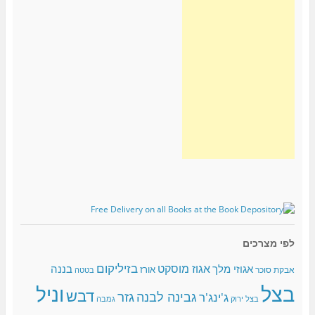
לפי מצרכים
בזיליקום
אגוז מוסקט
אגוזי מלך
בננה
אורז
אבקת סוכר
בטטה
בצל
וניל
דבש
גזר
גבינה לבנה
ג'ינג'ר
בצל ירוק
גמבה