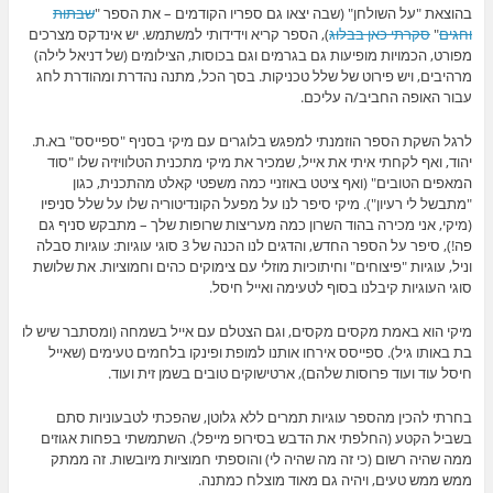
בהוצאת "על השולחן" (שבה יצאו גם ספריו הקודמים – את הספר "
שבתות
וחגים
"
סקרתי כאן בבלוג
), הספר קריא וידידותי למשתמש. יש אינדקס מצרכים
מפורט, הכמויות מופיעות גם בגרמים וגם בכוסות, הצילומים (של דניאל לילה)
מרהיבים, ויש פירוט של שלל טכניקות. בסך הכל, מתנה נהדרת ומהודרת לחג
עבור האופה החביב/ה עליכם.
לרגל השקת הספר הוזמנתי למפגש בלוגרים עם מיקי בסניף "ספייסס" בא.ת.
יהוד, ואף לקחתי איתי את אייל, שמכיר את מיקי מתכנית הטלוויזיה שלו "סוד
המאפים הטובים" (ואף ציטט באוזניי כמה משפטי קאלט מהתכנית, כגון
"מתבשל לי רעיון"). מיקי סיפר לנו על מפעל הקונדיטוריה שלו על שלל סניפיו
(מיקי, אני מכירה בהוד השרון כמה מעריצות שרופות שלך – מתבקש סניף גם
פה!), סיפר על הספר החדש, והדגים לנו הכנה של 3 סוגי עוגיות: עוגיות סבלה
וניל, עוגיות "פיצוחים" וחיתוכיות מוזלי עם צימוקים כהים וחמוציות. את שלושת
סוגי העוגיות קיבלנו בסוף לטעימה ואייל חיסל.
מיקי הוא באמת מקסים מקסים, וגם הצטלם עם אייל בשמחה (ומסתבר שיש לו
בת באותו גיל). ספייסס אירחו אותנו למופת ופינקו בלחמים טעימים (שאייל
חיסל עוד ועוד פרוסות שלהם), ארטישוקים טובים בשמן זית ועוד.
בחרתי להכין מהספר עוגיות תמרים ללא גלוטן, שהפכתי לטבעוניות סתם
בשביל הקטע (החלפתי את הדבש בסירופ מייפל). השתמשתי בפחות אגוזים
ממה שהיה רשום (כי זה מה שהיה לי) והוספתי חמוציות מיובשות. זה ממתק
ממש ממש טעים, ויהיה גם מאוד מוצלח כמתנה.