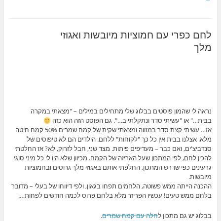
לחם כפרי עם חמוציות מיובשות ואגוזי
מלך
נראה לי שהמון פוסטים בבלוג שלי מתחילים במילים – "מצאתי במקרה
בבית…" או "עשיתי סדר ונתקלתי ב…". גם הפוסט הזה הוא כזה
אז… עשיתי קצת סדר במזווה ומצאתי שקית של קמח שמרים 50% קמח חיטה
מלא. אצלנו בבית אין כל כך "לקוחות" ללחם. הילדים הם לא טיפוסים של
סנדביצ'ים, ואם כבר – מעדיפים פיתות. מצד שני, חבל לזרוק, לא? אז החלטתי
להכין לחם, לפי המתכון שעל האריזה של הקמח. מכיוון שלא היו לי כל מיני סוגי
גרעינים כפי שדרש המתכון, החלפתי אותם באגוזי מלך גרוסים ובחמוציות
מיובשות.
ההכנה הייתה ממש פשוטה, הלחמים תפחו בגאון, ולפי דיווחו של בעלי – מדובר
בלחם ממש טעים! עכשיו הפריזר מלא בלחם פרוס לכמה חודשים לפחות….
בבלוג יש גם מתכון ל
חלה עם קמח שמרים
.