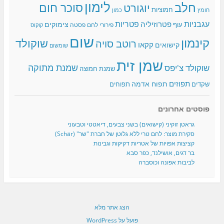
לימון
חלב
סוכר חום
יוגורט
חמוציות
כמון
חומץ
עגבניות
פטריות
פטרוזיליה
צימוקים
עוף
פירורי לחם
פסטה
קוקוס
שום
קינמון
שוקולד
רוטב סויה
קקאו
קישואים
שומשום
שמן זית
שמנת מתוקה
שוקולד צ'יפס
שמנת חמוצה
תפוזים
תפוח אדמה
שקדים
תפוחים
פוסטים אחרונים
גראטן זוקיני (קישואים) בשני צבעים, דיאטטי וטבעוני
סקירת מוצר: לחם טרי ללא גלוטן של חברת "שר" (Schär)
קציצות אפויות של אטריות דקיקות וגבינות
בר דגים, אושילנד, כפר סבא
לביבות אפונה וכוסברה
הצג אתר מלא
פועל על WordPress