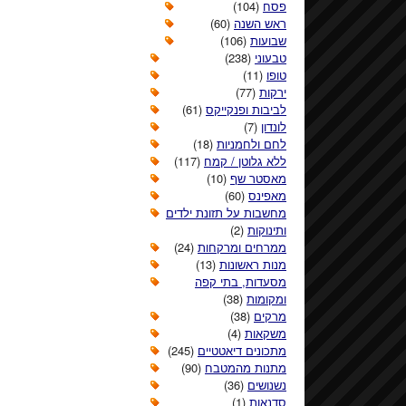
פסח
(104)
ראש השנה
(60)
שבועות
(106)
טבעוני
(238)
טופו
(11)
ירקות
(77)
לביבות ופנקייקס
(61)
לונדון
(7)
לחם ולחמניות
(18)
ללא גלוטן / קמח
(117)
מאסטר שף
(10)
מאפינס
(60)
מחשבות על תזונת ילדים
ותינוקות
(2)
ממרחים ומרקחות
(24)
מנות ראשונות
(13)
מסעדות, בתי קפה
ומקומות
(38)
מרקים
(38)
משקאות
(4)
מתכונים דיאטטיים
(245)
מתנות מהמטבח
(90)
נשנושים
(36)
סדנאות
(1)