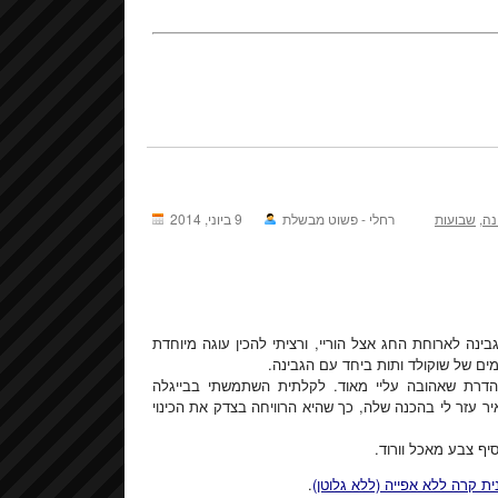
נה
,
שבועות
רחלי - פשוט מבשלת
9 ביוני, 2014
ינה לארוחת החג אצל הוריי, ורציתי להכין עוגה מיוחדת
ם של שוקולד ותות ביחד עם הגבינה.
נהדרת שאהובה עליי מאוד. לקלתית השתמשתי בבייגלה
יר עזר לי בהכנה שלה, כך שהיא הרוויחה בצדק את הכינוי
יף צבע מאכל וורוד.
ית קרה ללא אפייה (ללא גלוטן)
.