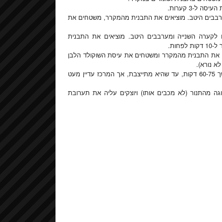
ל-3 קערות.
מערבבים היטב. מוציאים את התבנית מהמקרר, משטחים את
לקערה השנייה ומערבבים היטב. מוציאים את התבנית
ות.
ם את התבנית מהמקרר ומשטחים את עיסת השוקולד הלבן
א נורא).
מניחים בתחתית התנור תבנית עם מים. אופים את העוגה בתנור במשך 60-75 דקות, עד שהיא מתייצבת, אך המרכז עדיין מעט
ה מהתנור (לא מכבים אותו) ויוצקים עליה את תערובת