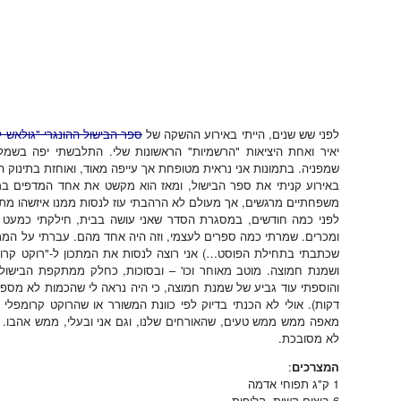
לפני שש שנים, הייתי באירוע ההשקה של
ספר הבישול ההונגרי "גולאש ל
יאיר ואחת היציאות "הרשמיות" הראשונות שלי. התלבשתי יפה בשמל
שמפניה. בתמונות אני נראית מטופחת אך עייפה מאוד, ואוחזת בתינוק המום
באירוע קניתי את ספר הבישול, ומאז הוא מקשט את אחד המדפים במ
משפחתיים מרגשים, אך מעולם לא הרהבתי עוז לנסות ממנו איזשהו מתכ
ומכרים. שמרתי כמה ספרים לעצמי, וזה היה אחד מהם. עברתי על המתכונ
שכתבתי בתחילת הפוסט…) אני רוצה לנסות את המתכון ל-"רוקט קרומ
ושמנת חמוצה. מוטב מאוחר וכו' – ובסוכות, כחלק ממתקפת הבישולים 
דקות). אולי לא הכנתי בדיוק לפי כוונת המשורר או שהרוקט קרומפלי ש
מאפה ממש ממש טעים, שהאורחים שלנו, וגם אני ובעלי, ממש אהבו. הו
לא מסובכת.
המצרכים
:
1 ק"ג תפוחי אדמה
6 ביצים קשות, קלופות