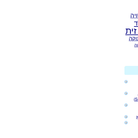
יה
ד
זית
וקה
ה