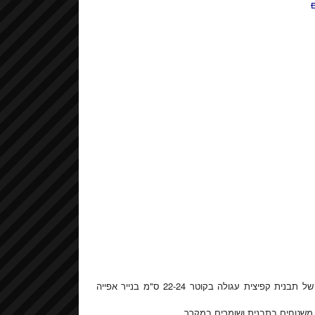
מחממים תנור לחום של 150 מעלות. מרפדים את התחתית והדפנות של תבנית קפיצית עגולה בקוטר 22-24 ס"מ בנייר אפייה
 משטחים בתבנית ושומרים במקרר.