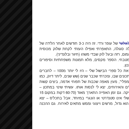
גולש"
של עופר ורדי. זה היה כ-3 חודשים לאחר הלידה של
ה סגולה, התאפרתי ואפילו העזתי לקחת שלוק מכוסית
, רזה ובעל לוק שבדי משהו (חיוור ובלונדיני).
טבחי. הספר מקסים, מלא תמונות משפחתיות וסיפורים
ון.
לפני כמה חודשים, במסגרת הסדר שאני עושה בבית, חילקתי כמעט את כל ספרי הבישול שלי – היו לי יותר מ100 – לחברים
ים שבו, ונזכרתי שכבר שנים (שש שנים, ליתר דיוק, כמו
פלי", מעין מאפה שכבות של תפוחי אדמה, ביצים קשות
והאירוחים, יצא לי לנסות אותו. עשיתי שינוי במתכון –
והוספתי עוד גביע של שמנת חמוצה, כי היה נראה לי שהכמות לא מספיקה. גם זמן האפייה התארך מאוד (60-70 דקות במקום 15
לי אינו סטנדרטי או הונגרי במיוחד, אבל בתכל'ס – יצא
א גדול, מרשים וייצוגי וממש מתאים לאירוח. גם ההכנה