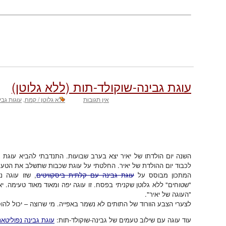
עוגת גבינה-שוקולד-תות (ללא גלוטן)
אין תגובות
ללא גלוטן / קמח
,
עוגות גבי
השנה יום הולדתו של יאיר יצא בערב שבועות. התנדבתי להביא עוגת גב
לכבוד יום ההולדת של יאיר. החלטתי על עוגת שכבות שתשלב את הטעמי
המתכון מבוסס על
עוגת גבינה עם קלתית ביסקוויטים
, שזו עוגה 
"שטוחים" ללא גלוטן שקניתי בפסח. זו עוגה יפה ומאוד מאוד טעימה. יא
"העוגה של יאיר".
לצערי הצבע הוורוד של התותים לא נשמר באפייה. מי שרוצה – יכול להוס
עוד עוגה עם שילוב טעמים של גבינה-שוקולד-תות:
עוגת גבינה נפוליטאנ