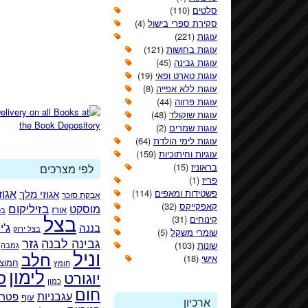
סלטים
(110)
סקירת ספרי בישול
(4)
עוגות
(221)
עוגות בחושות
(121)
עוגות גבינה
(45)
עוגות טארט ופאי
(19)
עוגות ללא אפייה
(8)
עוגות פרווה
(44)
עוגות שוקולד
(48)
עוגות שמרים
(2)
עוגות לימי הולדת
(64)
עוגיות וחיתוכיות
(159)
בראוניז
(15)
לפי מצרכים
פריז
(1)
אגוזי מלך
אגוז
פשטידות ומאפים
(114)
אבקת סוכר
קאפקייקס
(32)
בזיליקום
מוסקט
אורז
בט
בצל
קינוחים
(31)
ג'י
בננה
בצל ירוק
שומרי משקל
(5)
גזר
גבינה לבנה
שונות
(103)
גמבה
וניל
חלב
אישי
(18)
חמוצי
חומץ
לימון
ס
יוגורט
כמון
חום
עגבניות
פטרו
עוף
ארכיון