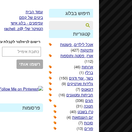
עמוד הבית
חיפוש בבלוג
ביטים של קסם
עפיפונים - בלוג אישי
הטוויטר שלי @racheli_z
קטגוריות
רישום לניוזלטר לקבלת עד
אוכל לילדים, פעוטות
ותינוקות
(427)
אורז, פסטה ותוספות
(112)
ארוחות
(46)
ברלין
(1)
בשר, עוף ודגים
(150)
גלידות וארטיקים
(9)
דונאטס
(7)
חביתות ומטוגנים
(16)
חגים
(336)
חנוכה
(31)
פרסומות
ט"ו בשבט
(40)
יום העצמאות
(4)
סוכות
(7)
פורים
(13)