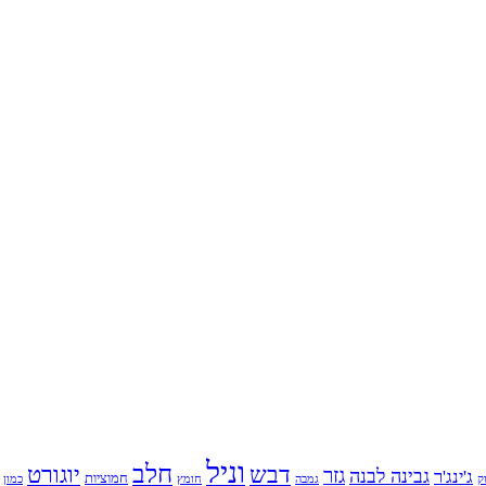
וניל
חלב
דבש
יוגורט
גזר
גבינה לבנה
ג'ינג'ר
חמוציות
ק
גמבה
כמון
חומץ