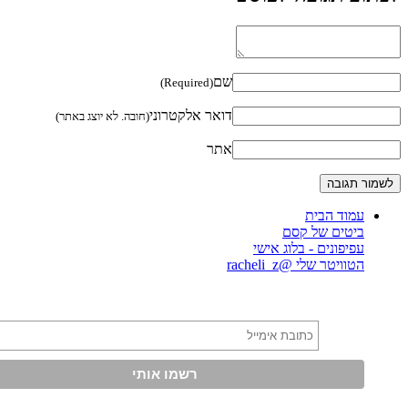
שם
(Required)
דואר אלקטרוני
(חובה. לא יוצג באתר)
אתר
עמוד הבית
ביטים של קסם
עפיפונים - בלוג אישי
הטוויטר שלי @racheli_z