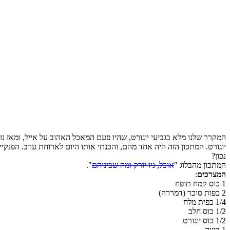
המקרר שלנו מלא בגביעי יוגורט, שהיו פעם המאכל האהוב על אייל, ומאז נז
יוגורט. המתכון הזה היה אחד מהם, והכנתי אותו היום לארוחת ערב. הפנקיי
נכון?
המתכון מהבלוג "
אוכל, ניו יורק ומה שביניהם
".
המצרכים
:
1 כוס קמח תופח
2 כפות סוכר (דמררה)
1/4 כפית מלח
1/2 כוס חלב
1/2 כוס יוגורט
1 ביצה