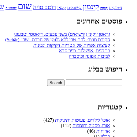
שום
קינמון
שו
רוטב סויה
קקאו
קישואים
צימוקים
קוקוס
שומשום
פוסטים אחרונים
גראטן זוקיני (קישואים) בשני צבעים, דיאטטי וטבעוני
סקירת מוצר: לחם טרי ללא גלוטן של חברת "שר" (Schär)
קציצות אפויות של אטריות דקיקות וגבינות
בר דגים, אושילנד, כפר סבא
לביבות אפונה וכוסברה
חיפוש בבלוג
קטגוריות
אוכל לילדים, פעוטות ותינוקות
(427)
אורז, פסטה ותוספות
(112)
ארוחות
(46)
ברלין
(1)