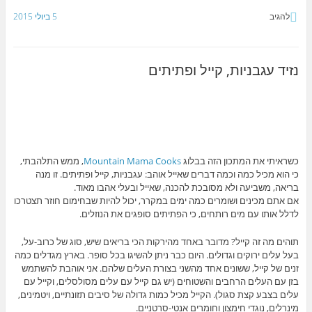
להגיב
5 ביולי 2015
נזיד עגבניות, קייל ופתיתים
כשראיתי את המתכון הזה בבלוג
Mountain Mama Cooks
, ממש התלהבתי,
כי הוא מכיל כמה וכמה דברים שאייל אוהב: עגבניות, קייל ופתיתים. זו מנה
בריאה, משביעה ולא מסובכת להכנה, שאייל ובעלי אהבו מאוד.
אם אתם מכינים ושומרים כמה ימים במקרר, יכול להיות שבחימום חוזר תצטרכו
לדלל אותו עם מים רותחים, כי הפתיתים סופגים את הנוזלים.
תוהים מה זה קייל? מדובר באחד מהירקות הכי בריאים שיש, סוג של כרוב-על,
בעל עלים ירוקים וגדולים. היום כבר ניתן להשיגו בכל סופר. בארץ מגדלים כמה
זנים של קייל, ששונים אחד מהשני בצורת העלים שלהם. אני אוהבת להשתמש
בזן עם העלים הרחבים והשטוחים (יש גם קייל עם עלים מסולסלים, וקייל עם
עלים בצבע קצת סגול). הקייל מכיל כמות גדולה של סיבים תזונתיים, ויטמינים,
מינרלים, נוגדי חימצון וחומרים אנטי-סרטניים.