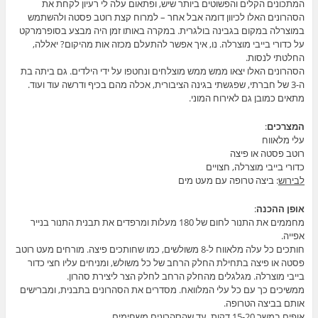
המתכונים הקלים והפשוטים ביותר שיש, ופתאום עלה לי רעיון לקחת את
הסהרונים האלו לכיוון דומה אבל אחר – למרוח קצת רוטב פסטה ולהשתמש
במוצרלה במקום בגבינה בולגרית. במקרה באותו זמן היה מבצע בסופרמרקט
על כדורי בייבי מוצרלה. נו, איך אפשר להתעלם מכזה אות מהיקום? יאללה,
החלטתי לנסות.
הסהרונים האלו יצאו ממש ממש מוצלחים ונחטפו על ידי הילדים. גם ביתה בת
ה-3 של חברתי, שפגשתי בגינה הציבורית, אכלה מהם בכיף ודרשה עוד ועוד.
מתאים כמובן גם לאירוח המוני.
המצרכים
:
עלי מלאווח
רוטב פסטה או פיצה
כדורי בייבי מוצרלה, חצויים
לבירוש
: ביצה טרופה עם מעט מים
אופן ההכנה
:
מחממים את התנור לחום של 180 מעלות ומרפדים את תבנית התנור בנייר
אפייה.
חותכים כל עלה מלאווח ל-8 משולשים, כמו שחותכים פיצה. מורחים מעט רוטב
פסטה או פיצה בתחילת החלק הרחב של כל משולש, ומניחים עליו חצי כדור
בייבי מוצרלה. מגלגלים מהחלק הרחב לחלק הצר ליצירת סהרון.
ממשיכים כך עם כל עלי המלוואח. מסדרים את הסהרונים בתבנית, ומברישים
אותם בביצה הטרופה.
אופים במשך 15-20 דקות, עד שהסהרונים משחימים.