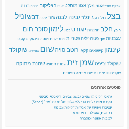
בזיליקום
אגוז מוסקט
אגוזי מלך
בננה
אורז
אבקת סוכר
בטטה
בצל
וניל
דבש
גזר
גבינה לבנה
ג'ינג'ר
בצל ירוק
גמבה
לימון
חלב
סוכר חום
יוגורט
חמוציות
כמון
חומץ
עגבניות
פטריות
פטרוזיליה
צימוקים
עוף
פירורי לחם
פסטה
קוקוס
שום
קינמון
שוקולד
רוטב סויה
קקאו
קישואים
שומשום
שמן זית
שמנת מתוקה
שוקולד צ'יפס
שמנת חמוצה
תפוזים
תפוח אדמה
שקדים
תפוחים
פוסטים אחרונים
גראטן זוקיני (קישואים) בשני צבעים, דיאטטי וטבעוני
סקירת מוצר: לחם טרי ללא גלוטן של חברת "שר" (Schär)
קציצות אפויות של אטריות דקיקות וגבינות
בר דגים, אושילנד, כפר סבא
לביבות אפונה וכוסברה