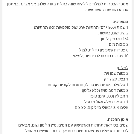
מספר הפטריות למילוי יכול להיות שונה כתלות בגודל שלהן. אני מציינת במתכון
את הכמות שבה השתמשתי.
המצרכים
:
1 שקית (800 גרם) תחתיות ארטישוק מוקפאות (כ-8 תחתיות)
2 שיני שום, כתושות
1/4 כוס מיץ לימון
3 כוסות מים
6 פטריות שמפיניון גדולות, למילוי
10 פטריות פורטובלו בינוניות, למילוי
למלית
:
2 כפות שמן זית
1 בצל, קצוץ דק
1 סלסילה פטריות פורטובלו, חתוכות לקוביות קטנות
3 כפות רוטב סויה (ללא גלוטן)
1 חבילה (300 גרם) טופו
1 כוס אורז מלא עגול מבושל
עלים מ-3 גבעולי בזיליקום, קצוצים
אופן ההכנה
:
שמים בסיר את תחתיות הארטישוק עם המים, מיץ הלימון ושום. מביאים
לרתיחה ומבשלים עד שהתחתיות רכות אך יציבות. מוציאים מהנוזל.