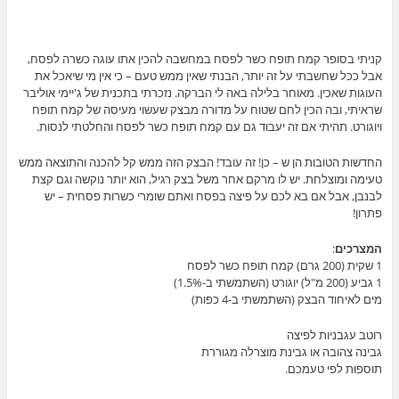
קניתי בסופר קמח תופח כשר לפסח במחשבה להכין אתו עוגה כשרה לפסח,
אבל ככל שחשבתי על זה יותר, הבנתי שאין ממש טעם – כי אין מי שיאכל את
העוגות שאכין. מאוחר בלילה באה לי הברקה. נזכרתי בתכנית של ג'יימי אוליבר
שראיתי, ובה הכין לחם שטוח על מדורה מבצק שעשוי מעיסה של קמח תופח
ויוגורט. תהיתי אם זה יעבוד גם עם קמח תופח כשר לפסח והחלטתי לנסות.
החדשות הטובות הן ש – כן! זה עובד! הבצק הזה ממש קל להכנה והתוצאה ממש
טעימה ומוצלחת. יש לו מרקם אחר משל בצק רגיל, הוא יותר נוקשה וגם קצת
לבנבן, אבל אם בא לכם על פיצה בפסח ואתם שומרי כשרות פסחית – יש
פתרון!
המצרכים
:
1 שקית (200 גרם) קמח תופח כשר לפסח
1 גביע (200 מ"ל) יוגורט (השתמשתי ב-1.5%)
מים לאיחוד הבצק (השתמשתי ב-4 כפות)
רוטב עגבניות לפיצה
גבינה צהובה או גבינת מוצרלה מגוררת
תוספות לפי טעמכם.