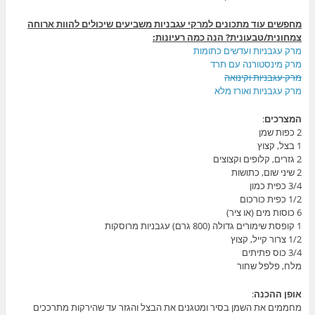
מחפשים עוד מתכונים למרקי עגבניות משביעים שיכולים להוות ארוחה
צמחונית/טבעונית? הנה כמה רעיונות:
מרק עגבניות ועדשים כתומות
מרק מינסטורנה עם תרד
מרק עגבניות וקינואה
מרק עגבניות ואורז מלא
המצרכים
:
2 כפות שמן
1 בצל, קצוץ
2 גזרים, קלופים וקצוצים
2 שיני שום, כתושות
3/4 כפית כמון
1/2 כפית כורכום
6 כוסות מים (או ציר)
1 קופסת שימורים גדולה (800 גרם) עגבניות מרוסקות
1/2 צרור קייל, קצוץ
3/4 כוס פתיתים
מלח, פלפל שחור
אופן ההכנה
:
מחממים את השמן בסיר ומטגנים את הבצל והגזר עד שהירקות מתרככים