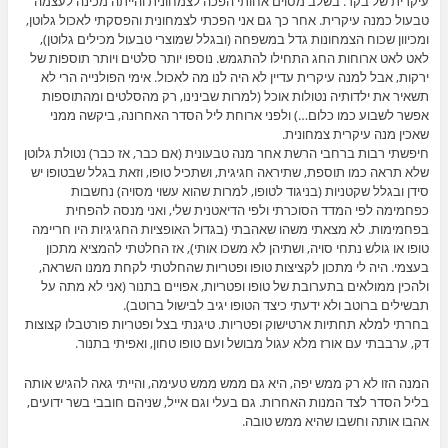
עיקרית של בקר. בשלב מסוים אחותי הפכה לצמחונית והייתה מכינה לעצמה
טבעול כמנה עיקרית. אחר כך גם אני הפכתי לצמחונית והפסקתי לאכול גלוטן,
ומכיוון שכוח הצמחונות גדל במשפחה (ובגלל שמוצרי טבעול מכילים גלוטן),
לאט לאט ארוחות החג התחילו להתגמש. נוספו יותר סלטים ויותר תוספות של
ירקות, אבל למנה עיקרית עדיין לא היה לנו מה לאכול. אימי הפולנייה הרי לא
תשאיר את ילדותיה נטולות אוכל (למרות שבינינו, רק מהסלטים ומהתוספות
אפשר לשבוע כמו כלום…) ולפני ארוחת ליל הסדר האחרונה, ביקשה ממני
שאכין מנה עיקרית צמחונית.
חיפשתי רבות ברחבי הרשת אחר מנה טבעונית (אם כבר, אז כבר) נטולת גלוטן
שלא תראה כמו תוספת, שתיראה חגיגית, ושתכיל טופו, וזאת בגלל שבטופו יש
סידן ובגלל שקטניות (בניגוד לטופו, למרות שהוא עשוי מסויה) נחשבות
כפחמימה לפי המדד הסוכרתי ולפי הדיאטנית שלי, ואני מנסה להפחית
בפחמימות. לא מצאתי משהו שאהבתי (בגדול האופציות החגיגיות היו חריימה
טופו או גולש נתחי סויה, ושתיהן לא משכו אותי), אז החלטתי להמציא מתכון
בעצמי. היה לי מתכון לקציצות טופו ופטריות שהחלטתי לקחת ממנו השראה,
ולהכין ממולאים בתערובת של טופו ופטריות, אפויים בתנור (אני לא מתה על
תבשילים ברוטב ולא ידעתי כיצד הטופו יגיב לבישול ברוטב).
בחרתי למלא תחתיות ארטישוק ופטריות. טיגנתי בצל ופטריות פורטבלו קצוצות
דק, ערבבתי עם אורז מלא עגול מבושל ועם טופו טחון, ואפיתי בתנור.
המנה הזו לא רק ממש יפה, היא גם ממש ממש טעימה, והייתי גאה להגיש אותה
בליל הסדר לצד המנות האחרות. גם בעלי וגם אייל, שניהם חובבי בשר ידועים,
אהבו אותה וחשבו שהיא ממש טובה.