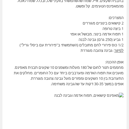
בתבנית שקעים. אייל שמח שהשתמשתי בזוקיני שלו, ובכלל שמח לאכול
מהמאפינס הטעימים. קל ופשוט.
המצרכים:
2 קישואים בינוניים מגוררים
1 ביצה טרופה
1 תפוח אדמה בינוני, מבושל או אפוי
1 גביע (250 גרם) גבינה לבנה
1/2 כוס פירורי לחם מתובלים (השתמשתי ב"פירורית עם ביסלי גריל")
לפיזור
: גבינה צהובה מגוררת
אופן ההכנה:
מחממים תנור לחום של 180 מעלות ומשמנים 10 שקעים תבנית מאפינס.
מועכים את תפוח האדמה ומערבבים ביחד עם כל החומרים. מחלקים את
התערובת בין 10 השקעים ומפזרים מעל גבינה צהובה מגוררת.
אופים במשך 30-35 דקות עד שהגבינה משחימה.