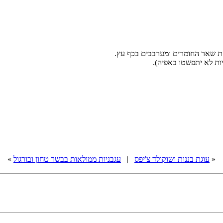
את שאר החומרים ומערבבים בכף עץ.
גיות לא יתפשטו באפיה).
«
עוגת בננות ושוקולד צ'יפס
|
עגבניות ממולאות בבשר טחון ובורגול
»