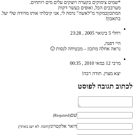
*שמים צימוקים בקערה ויוצקים עלים מים רותחים.
מערבבים הכל, ואופים כעשר דקות
המתכוןבמקור מ"לאשה" נדמה לי, אני קיבלתי אותו מדודה שלי יעל.
בתאבון!
רחלי
5 בינואר 2005 , 23:28
היי דפנה,
נראה אחלה מתכון – מבטיחה לנסות 🙂
מרבי
12 במאי 2010 , 00:35
יצא מצוין. תודה רבה!
לכתוב תגובה לפוסט
שם
(Required)
דואר אלקטרוני
(חובה. לא יוצג באתר)