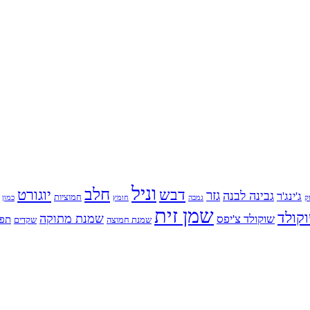
וניל
חלב
דבש
יוגורט
גזר
גבינה לבנה
ג'ינג'ר
חמוציות
ק
גמבה
כמון
חומץ
שמן זית
קולד
שמנת מתוקה
שוקולד צ'יפס
תפו
שמנת חמוצה
שקדים