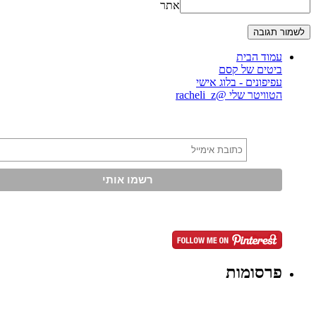
אתר
עמוד הבית
ביטים של קסם
עפיפונים - בלוג אישי
הטוויטר שלי @racheli_z
פרסומות