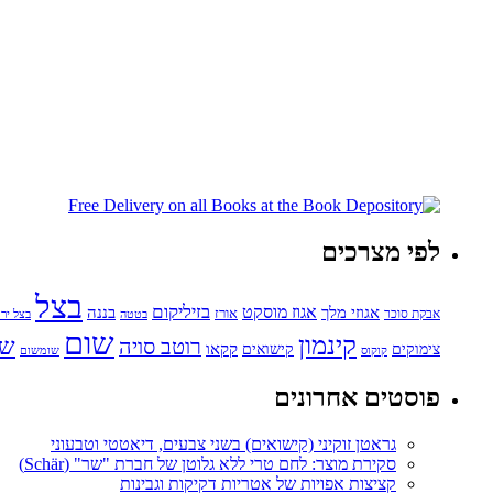
לפי מצרכים
בצל
בזיליקום
אגוזי מלך
אגוז מוסקט
בננה
אורז
אבקת סוכר
בטטה
בצל ירו
שום
קינמון
שו
רוטב סויה
קקאו
קישואים
צימוקים
קוקוס
שומשום
פוסטים אחרונים
גראטן זוקיני (קישואים) בשני צבעים, דיאטטי וטבעוני
סקירת מוצר: לחם טרי ללא גלוטן של חברת "שר" (Schär)
קציצות אפויות של אטריות דקיקות וגבינות