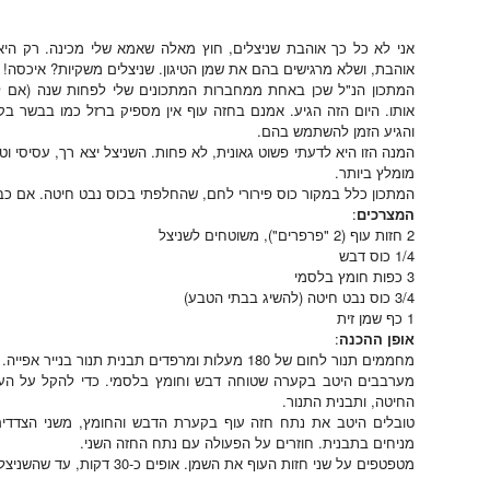
אני לא כל כך אוהבת שניצלים, חוץ מאלה שאמא שלי מכינה. רק היא מ
אוהבת, ושלא מרגישים בהם את שמן הטיגון. שניצלים משקיות? איכסה!
המתכון הנ"ל שכן באחת ממחברות המתכונים שלי לפחות שנה (אם לא 
והגיע הזמן להשתמש בהם.
המנה הזו היא לדעתי פשוט גאונית, לא פחות. השניצל יצא רך, עסיסי ו
מומלץ ביותר.
המתכון כלל במקור כוס פירורי לחם, שהחלפתי בכוס נבט חיטה. אם כבר
המצרכים
:
2 חזות עוף (2 "פרפרים"), משוטחים לשניצל
1/4 כוס דבש
3 כפות חומץ בלסמי
3/4 כוס נבט חיטה (להשיג בבתי הטבע)
1 כף שמן זית
אופן ההכנה
:
מחממים תנור לחום של 180 מעלות ומרפדים תבנית תנור בנייר אפייה.
מערבבים היטב בקערה שטוחה דבש וחומץ בלסמי. כדי להקל על ה
החיטה, ותבנית התנור.
טובלים היטב את נתח חזה עוף בקערת הדבש והחומץ, משני הצדדים.
מניחים בתבנית. חוזרים על הפעולה עם נתח החזה השני.
מטפטפים על שני חזות העוף את השמן. אופים כ-30 דקות, עד שהשניצלים שחומים אך לא יבשים.