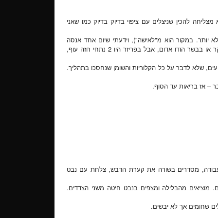
צליחה להכין שניצלים עם ציפוי בדיוק בדיוק כמו שאני
יותר. במקור הוא מ"לאישה"), וידעתי שיום אחד אנסה
אותו. היום הזה הגיע. אמנם בחזה עוף אין מספיק ברזל כמו בבשר בקר או בבשר הודו אדום, אבל בפריזר היו 2 נתחי חזה עוף,
טעים, שלא לדבר על כל הקלוריות והשומן שנחסכו בתהליך.
 – אז בריאות עד הסוף.
עבודה, מסדרים בשורה את קערת הדבש, צלחת עם נבט
 מוציאים מהבלילה ומצפים בנבט חיטה משני הצדדים.