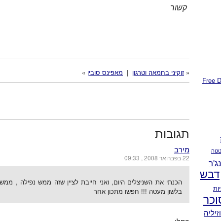
קשור
«
זוקיני בחמאה וטרגון
|
מאפינס סובין
»
תגובות
מירב
טה
22 בפברואר 2008 , 09:33
נג'ר
דבש
הכנתי את השניצלים היום, ואני חייבת לציין שזה ממש נפילה , ממ
ות
בלשון מעטה !!! חפשו מתכון אחר
וכר
זיליה