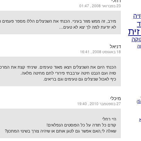
רחלי
23 בפברואר 2008 , 01:47
יה
ד
מירב, זה ממש מוזר בעיניי. הכנתי את השניצלים הללו מספר פעמים ו
זית
לא יודעת למה לך יצא לא טעים…
וקה
ה
דניאל
18 באוגוסט 2008 , 16:41
סויה ועם הנבט חיטה ערבבתי פירורי לחם מחיטה מלאה.
כיף לאכול שניצלים גם טעימים וגם בריאים.
מיכלי
27 בספטמבר 2010 , 19:40
היי רחלי
קודם כל תודה על כל הפוסטים הנפלאים!
שאלה לי,האם אפשר גם לטגן אותם או שיהיה צורך בשינוי המתכון?