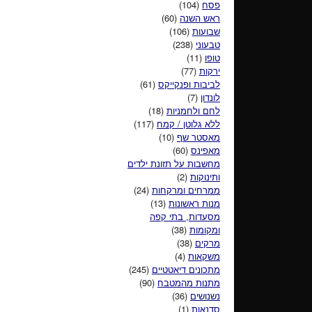
פסח
(104)
ראש השנה
(60)
שבועות
(106)
טבעוני
(238)
טופו
(11)
ירקות
(77)
לביבות ופנקייקס
(61)
לונדון
(7)
לחם ולחמניות
(18)
ללא גלוטן / קמח
(117)
מאסטר שף
(10)
מאפינס
(60)
מחשבות על תזונת ילדים
ותינוקות
(2)
ממרחים ומרקחות
(24)
מנות ראשונות
(13)
מסעדות, בתי קפה
ומקומות
(38)
מרקים
(38)
משקאות
(4)
מתכונים דיאטטיים
(245)
מתנות מהמטבח
(90)
נשנושים
(36)
סדנאות
(1)