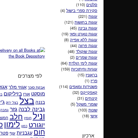
סלטים
(110)
סקירת ספרי בישול
(4)
עוגות
(221)
עוגות בחושות
(121)
עוגות גבינה
(45)
עוגות טארט ופאי
(19)
עוגות ללא אפייה
(8)
עוגות פרווה
(44)
עוגות שוקולד
(48)
עוגות שמרים
(2)
עוגות לימי הולדת
(64)
עוגיות וחיתוכיות
(159)
בראוניז
(15)
לפי מצרכים
פריז
(1)
אגוזי מלך
אגוז
פשטידות ומאפים
(114)
אבקת סוכר
קאפקייקס
(32)
בזיליקום
מוסקט
אורז
בט
בצל
קינוחים
(31)
ג'י
בננה
בצל ירוק
שומרי משקל
(5)
גזר
גבינה לבנה
שונות
(103)
גמבה
וניל
חלב
אישי
(18)
חמוצי
חומץ
לימון
ס
יוגורט
כמון
חום
עגבניות
פטרו
עוף
ארכיון