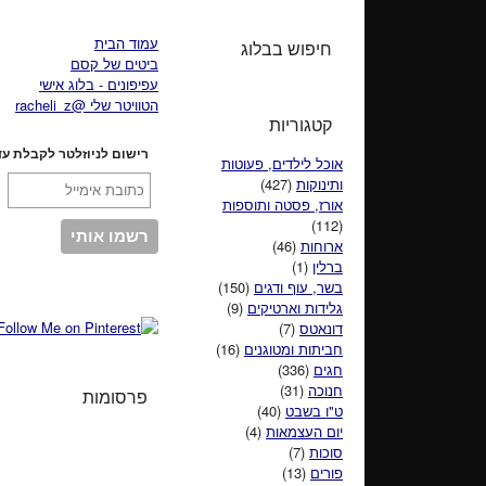
עמוד הבית
חיפוש בבלוג
ביטים של קסם
עפיפונים - בלוג אישי
הטוויטר שלי @racheli_z
קטגוריות
רישום לניוזלטר לקבלת עד
אוכל לילדים, פעוטות
ותינוקות
(427)
אורז, פסטה ותוספות
(112)
ארוחות
(46)
ברלין
(1)
בשר, עוף ודגים
(150)
גלידות וארטיקים
(9)
דונאטס
(7)
חביתות ומטוגנים
(16)
חגים
(336)
חנוכה
(31)
פרסומות
ט"ו בשבט
(40)
יום העצמאות
(4)
סוכות
(7)
פורים
(13)