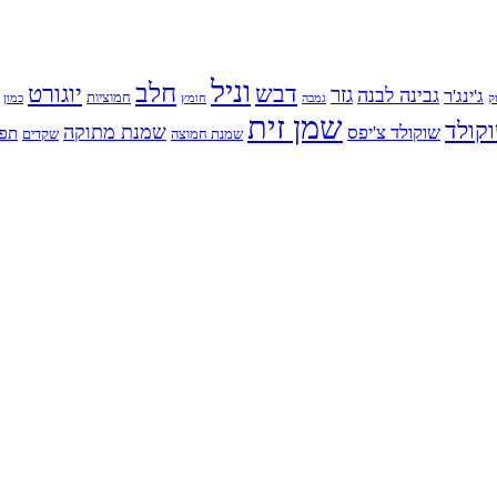
וניל
חלב
דבש
יוגורט
גזר
גבינה לבנה
ג'ינג'ר
חמוציות
ק
גמבה
כמון
חומץ
שמן זית
קולד
שמנת מתוקה
שוקולד צ'יפס
תפו
שמנת חמוצה
שקדים