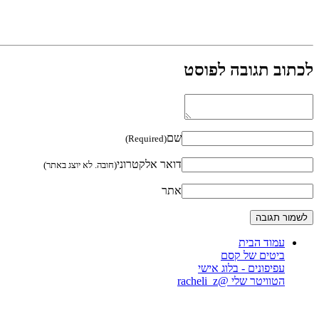
לכתוב תגובה לפוסט
שם
(Required)
דואר אלקטרוני
(חובה. לא יוצג באתר)
אתר
עמוד הבית
ביטים של קסם
עפיפונים - בלוג אישי
הטוויטר שלי @racheli_z