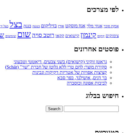
לפי מצרכים
בצל
בזיליקום
אגוזי מלך
אגוז מוסקט
בננה
אורז
אבקת סוכר
בטטה
בצל ירו
שום
קינמון
שו
רוטב סויה
קקאו
קישואים
צימוקים
קוקוס
שומשום
פוסטים אחרונים
גראטן זוקיני (קישואים) בשני צבעים, דיאטטי וטבעוני
סקירת מוצר: לחם טרי ללא גלוטן של חברת "שר" (Schär)
קציצות אפויות של אטריות דקיקות וגבינות
בר דגים, אושילנד, כפר סבא
לביבות אפונה וכוסברה
חיפוש בבלוג
קטגוריות