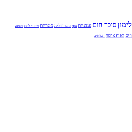
לימון
סוכר חום
עגבניות
פטריות
פטרוזיליה
עוף
פירורי לחם
פסטה
זים
תפוח אדמה
תפוחים