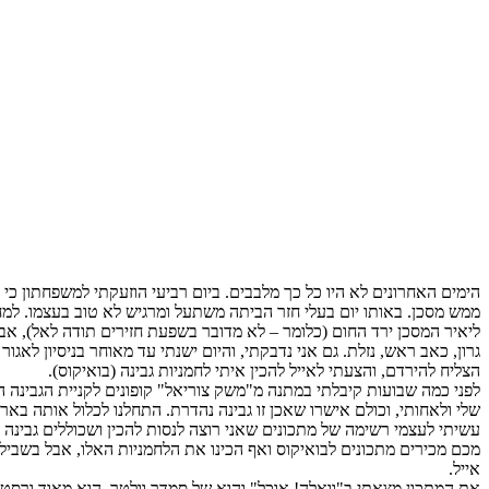
הימים האחרונים לא היו כל כך מלבבים. ביום רביעי הוזעקתי למשפחתון כי 
ממש מסכן. באותו יום בעלי חזר הביתה משתעל ומרגיש לא טוב בעצמו. למחרת
ליאיר המסכן ירד החום (כלומר – לא מדובר בשפעת חזירים תודה לאל), אב
הצליח להירדם, והצעתי לאייל להכין איתי לחמניות גבינה (בואיקוס).
שלי ולאחותי, וכולם אישרו שאכן זו גבינה נהדרת. התחלנו לכלול אותה באר
עשיתי לעצמי רשימה של מתכונים שאני רוצה לנסות להכין ושכוללים גבינה 
מכם מכירים מתכונים לבואיקוס ואף הכינו את הלחמניות האלו, אבל בשבילי
אייל.
את המתכון מצאתי ב"וואלה! אוכל" והוא של סמדר וולטר. הוא מאוד ורסט