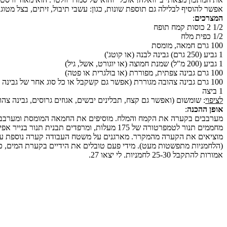
אפשר להוסיף לבלילה גם תוספת שונות, כגון: עשבי תיבול, זיתים, בצל מטוגן,
המצרכים
:
1/2 2 כוסות קמח תופח
1/2 כפית מלח
100 גרם חמאה, מומסת
1 גביע (250 גרם) גבינה לבנה (או קוטג')
1 גביע (200 מ"ל) שמנת חמוצה (או יוגורט, אשל, גיל)
100 גרם גבינה צפתית, מפוררת (או בולגרית או פטה)
100 גרם גבינה צהובה מגוררת (אפשר גם קשקבל או כל סוג אחר של גבינה צהובה קשה)
1 ביצה
לציפוי
: שומשום (ואפשר גם קצח, תבלינים יבשים, אגוזים גרוסים, גבינה צהוב
אופן ההכנה
:
מערבבים בקערה את הקמח והמלח. מוסיפים את החמאה המומסת ומערבבים. 
מחממים תנור לטמפרטורה של 175 מעלות, ומרפדים תבנית תנור בנייר אפייה.
מוציאים את הקערה מהמקרר. מארגנים על משטח העבודה קערה נוספת עם שו
(הלחמניות מתפשטות מעט). מידי פעם טובלים את הידיים בקערת המים, כדי שהידיים יהיו רטובות. אופים 20-30 דקות, עד שהלחמניות
אמורות להתקבל 25-30 לחמניות. לי יצאו 27.