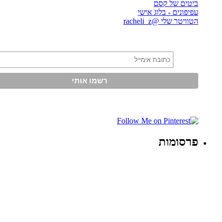
ביטים של קסם
עפיפונים - בלוג אישי
הטוויטר שלי @racheli_z
פרסומות