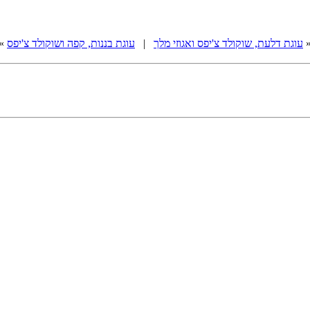
עוגת דלעת, שוקולד צ'יפס ואגוזי מלך
|
עוגת בננות, קפה ושוקולד צ'יפס
»