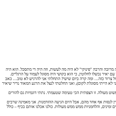
 מרובה והרבה "פינוקי" לא היה מה לעשות, וזה היה די מתסכל. הוא היה
 יאיר נכשלו לחלוטין, כי הוא בקושי היה מסוגל לעמוד על הרגליים.
בקול צרוד כזה… ומה קרה ביום שישי? התחלתי אני להרגיש לא טוב… כאב
בקתי, והיום ישנתי עד מאוחר בניסיון לאגור כוחות. אחרי שקמתי, בעלי הלך לנוח (הוא טיפל ביאיר משעה 6 בבוקר, כי אני לא הייתי מסוגלת לקום), ואני החלטתי לנצל את הרגע המאוד נדיר שיאיר
מאוד אוהבת גבינה צפתית, והגבינה שלהם פשוט מעולה. זו הצפתית הכי טעימה שטעמתי. נתתי דוגמיות גם להורים
יין לנסות אף אחד מהם, אבל היום הגיעה ההזדמנות. אני מאמינה שרבים
זמינים, והלחמניות ממש ממש מעולות. כולנו אכלנו אותם בכיף – כולל