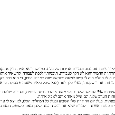
יאיר פיתח חום גבוה וכמויות אדירות של נזלת. כמו שהרופא אמר, חוץ מהנקה
 זה החמיר והוא לא הלך לעבודה. תוכניותיי ללכת לעבודה ולהשאיר אותו עם
ל בגלל הנזלת היה לו קשה לנשום וכנראה שגם כאב לו הגרון, כי הוא בכה 
גרון, כאב ראש, נזלת. גם אני נד
לפני כמה שבועות קיבלתי במתנה מ"משק צוריאל" קופונים לקניית הגבינה הצפתית 5% החדשה שלהם. אני 
וחות הערב שלנו, וגם אייל מאוד אוהב לאכול אותה.
צפתית. בגלל יום ההולדת שלי השבוע ובגלל כל המחלות האלו, לא יצא לי עד
 זו פעם ראשונה – למרות שלא אחרונה. ההכנה שלהן מאוד פשוטה, המצרכים 
ילי, ואפשר להשתמש כמעט בכל סוג של גבינה שיש לכם בבית.