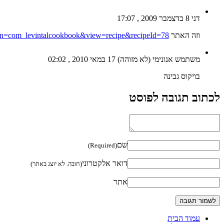
דני
8 בדצמבר 2009 , 17:07
וזה האתר
tion=com_levintalcookbook&view=recipe&recipeId=78
משתמש אנונימי (לא מזוהה)
17 במאי 2010 , 02:02
בויקוס גבינה
לכתוב תגובה לפוסט
שם
(Required)
דואר אלקטרוני
(חובה. לא יוצג באתר)
אתר
עמוד הבית