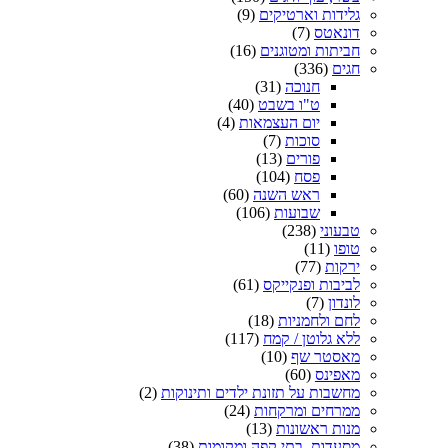
גלידות וארטיקים
(9)
דונאטס
(7)
חביתות ומטוגנים
(16)
חגים
(336)
חנוכה
(31)
ט"ו בשבט
(40)
יום העצמאות
(4)
סוכות
(7)
פורים
(13)
פסח
(104)
ראש השנה
(60)
שבועות
(106)
טבעוני
(238)
טופו
(11)
ירקות
(77)
לביבות ופנקייקס
(61)
לונדון
(7)
לחם ולחמניות
(18)
ללא גלוטן / קמח
(117)
מאסטר שף
(10)
מאפינס
(60)
מחשבות על תזונת ילדים ותינוקות
(2)
ממרחים ומרקחות
(24)
מנות ראשונות
(13)
מסעדות, בתי קפה ומקומות
(38)