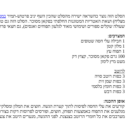
הסלט הזה נוצר כהשראה ישירה מהסלט שהכין השף יניב פרטוש-תמיר
במפ
מצליח) ושאת האטריות המטוגנות החלפתי בפקאן מסוכר. הסלט הזה גם טעי
שעולה שקלים ספורים ושימושי מאוד לגלעון תפוחים ואגסים), גם חצאי פרוס
המצרכים
:
1 חבילה עלי חסה שטופים
1 מלון קטן
1 תפוח עץ
100 גרם פקאן מסוכר, קצוץ דק
מעט מיץ לימון
לרוטב
3 כפות רוטב סויה
3 כפות שמן זית
3 כפות חומץ בלסמי
3 כפות דבש
אופן ההכנה
:
קורעים את עלי החסה לפיסות לתוך קערת הגשה. חוצים את המלון ומסלקים א
מגלענים את התפוח באמצעות תפוחן, חוצים, ופורסים לפרוסות דקות בצור
מערבבים את כל חומרי הרוטב בצנצנת. לפני ההגשה, מנערים היטב את צנצ