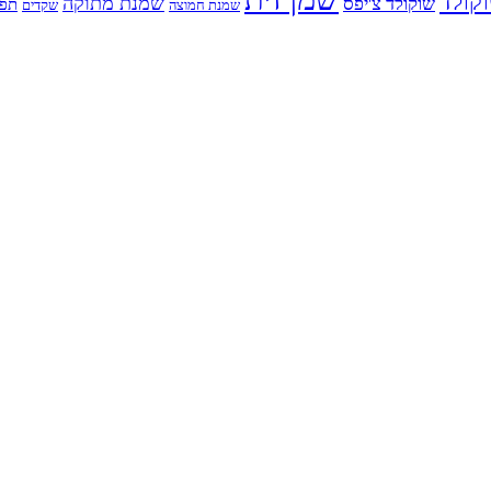
קולד
שמנת מתוקה
שוקולד צ'יפס
תפו
שמנת חמוצה
שקדים