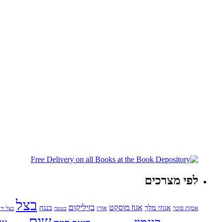
לפי מצרכים
בצל
בזיליקום
אגוזי מלך
אגוז מוסקט
בננה
אורז
אבקת סוכר
בטטה
בצל ירו
שום