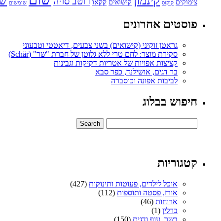
קינמון
שו
רוטב סויה
קקאו
קישואים
צימוקים
קוקוס
שומשום
פוסטים אחרונים
גראטן זוקיני (קישואים) בשני צבעים, דיאטטי וטבעוני
סקירת מוצר: לחם טרי ללא גלוטן של חברת "שר" (Schär)
קציצות אפויות של אטריות דקיקות וגבינות
בר דגים, אושילנד, כפר סבא
לביבות אפונה וכוסברה
חיפוש בבלוג
קטגוריות
אוכל לילדים, פעוטות ותינוקות
(427)
אורז, פסטה ותוספות
(112)
ארוחות
(46)
ברלין
(1)
בשר, עוף ודגים
(150)