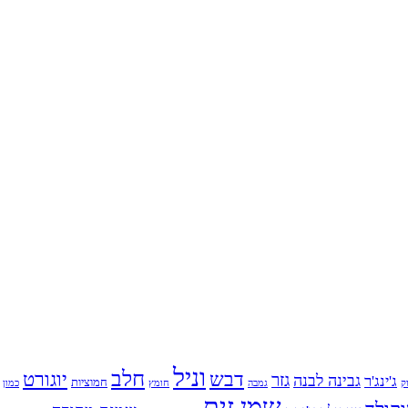
וניל
חלב
דבש
יוגורט
גזר
גבינה לבנה
ג'ינג'ר
חמוציות
ק
גמבה
כמון
חומץ
שמן זית