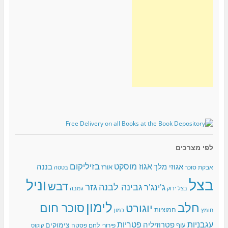
לפי מצרכים
בזיליקום
אגוז מוסקט
אגוזי מלך
בננה
אורז
אבקת סוכר
בטטה
בצל
וניל
דבש
גזר
גבינה לבנה
ג'ינג'ר
בצל ירוק
גמבה
לימון
חלב
סוכר חום
יוגורט
חמוציות
כמון
חומץ
עגבניות
פטריות
פטרוזיליה
צימוקים
עוף
פירורי לחם
פסטה
קוקוס