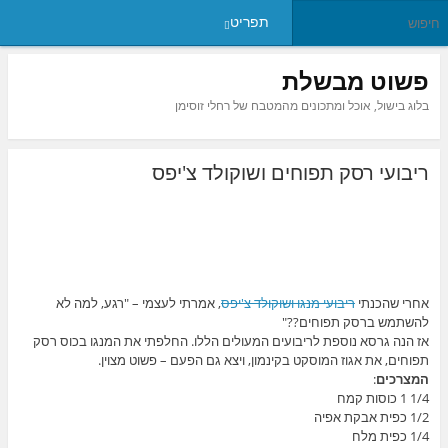
תפריט
פשוט מבשלת
בלוג בישול, אוכל ומתכונים מהמטבח של רחלי זוסימן
ריבועי רסק תפוחים ושוקולד צ'יפס
אחרי שהכנתי
ריבועי מנגו ושוקולד צ'יפס
, אמרתי לעצמי – "רגע, למה לא
להשתמש ברסק תפוחים??"
אז הנה גרסא נוספת לריבועים המעולים הללו. החלפתי את המנגו בכוס רסק
תפוחים, את אגוז המוסקט בקינמון, ויצא גם הפעם – פשוט מצוין.
המצרכים
:
1/4 1 כוסות קמח
1/2 כפית אבקת אפיה
1/4 כפית מלח