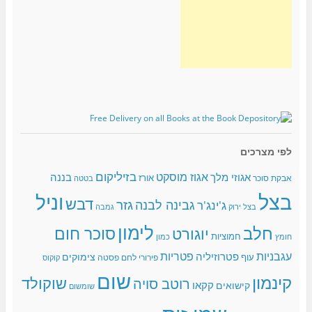
לפי מצרכים
בזיליקום
אגוז מוסקט
אגוזי מלך
בננה
אורז
אבקת סוכר
בטטה
בצל
וניל
דבש
גזר
גבינה לבנה
ג'ינג'ר
בצל ירוק
גמבה
לימון
חלב
סוכר חום
יוגורט
חמוציות
כמון
חומץ
עגבניות
פטריות
פטרוזיליה
צימוקים
עוף
פירורי לחם
פסטה
קוקוס
שום
קינמון
שוקולד
רוטב סויה
קקאו
קישואים
שומשום