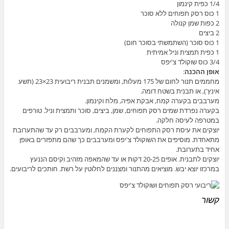
1/4 כפית קינמון
1 כוס רסק תפוחים ללא סוכר
2 כפות שמן קנולה
2 ביצים
1 כוס סוכר (השתמשתי בסוכר חום)
1 כפית תמצית וניל אמיתית
3/4 כוס שוקולד צ'יפס
אופן ההכנה
:
מחממים תנור לחום של 175 מעלות, ומשמנים תבנית ריבועית 23×23 (תשע
אינץ'), או תבנית בשטח דומה.
מערבבים בקערה קמח, אבקת אפיה, מלח וקינמון.
בקערה נפרדת שמים רסק תפוחים, שמן, ביצים, סוכר ותמצית וניל. טורפים
במטרפה לעיסה חלקה.
יוצקים את עיסת רסק התפוחים לקערת הקמח, ומערבבים רק עד שהתערובת
מתאחדת. מוסיפים את השוקולד צ'יפס ומערבבים כך שהם מתפזרים באופן
אחיד בתערובת.
יוצקים לתבנית. אופים 20-25 דקות או עד שהמאפה מזהיב וקיסם הננעץ
במרכזו יוצא יבש. מוציאים מהתנור ומצננים לחלוטין על רשת. חותכים לריבועים.
קשור