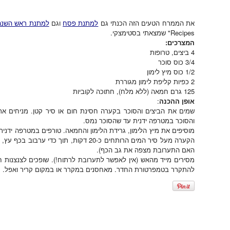
את הממרח הטעים הזה הכנתי גם
למתנת פסח
וגם
למתנת ראש השנה
Recipes" שמצאתי בסטימצקי.
המצרכים:
4 ביצים, טרופות
3/4 כוס סוכר
1/2 כוס מיץ לימון
2 כפיות קליפת לימון מגוררת
125 גרם חמאה (ללא מלח), חתוכה לקוביות
אופן ההכנה
:
שמים את הביצים והסוכר בקערה חסינת חום או סיר קטן. מניחים א
והסוכר במטרפה ידנית עד שהסוכר נמס.
מוסיפים את מיץ הלימון, גרידת הלימון והחמאה. טורפים במטרפה יד
הקערה מעל סיר המים הרותחים כ-20 דקות, ת
האם התערובת מצפה את גב הכף).
מסירים מייד מהאש (אין לאפשר לתערובת לרתוח!). שופכים לצנצנות 
להתקרר בטמפרטורת החדר. מאחסנים במקרר או במקום קריר ואפל.