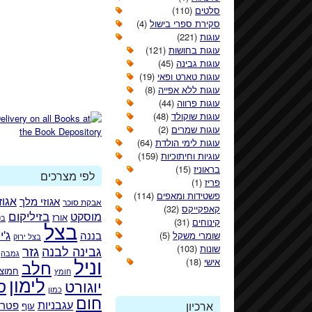
סלטים
(110)
סקירת ספרי בישול
(4)
עוגות
(221)
עוגות בחושות
(121)
עוגות גבינה
(45)
עוגות טארט ופאי
(19)
עוגות ללא אפייה
(8)
עוגות פרווה
(44)
עוגות שוקולד
(48)
עוגות שמרים
(2)
עוגות לימי הולדת
(64)
עוגיות וחיתוכיות
(159)
בראוניז
(15)
לפי מצרכים
פריז
(1)
פשטידות ומאפים
(114)
אגוזי מלך
אגוז
אבקת סוכר
קאפקייקס
(32)
בזיליקום
מוסקט
אורז
בט
קינוחים
(31)
בצל
ג'י
בננה
שומרי משקל
(5)
בצל ירוק
גזר
שונות
(103)
גבינה לבנה
גמבה
וניל
אישי
(18)
חלב
חמוצי
חומץ
לימון
ס
יוגורט
כמון
חום
עגבניות
פטרו
ארכיון
עוף