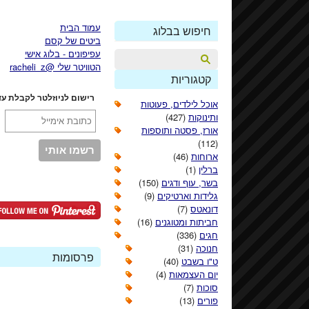
עמוד הבית
חיפוש בבלוג
ביטים של קסם
עפיפונים - בלוג אישי
הטוויטר שלי @racheli_z
קטגוריות
רישום לניוזלטר לקבלת עד
אוכל לילדים, פעוטות
ותינוקות
(427)
אורז, פסטה ותוספות
(112)
ארוחות
(46)
ברלין
(1)
בשר, עוף ודגים
(150)
גלידות וארטיקים
(9)
דונאטס
(7)
חביתות ומטוגנים
(16)
חגים
(336)
חנוכה
(31)
פרסומות
ט"ו בשבט
(40)
יום העצמאות
(4)
סוכות
(7)
פורים
(13)