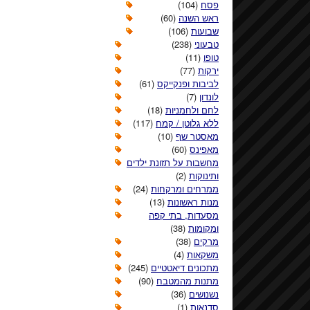
פסח
(104)
ראש השנה
(60)
שבועות
(106)
טבעוני
(238)
טופו
(11)
ירקות
(77)
לביבות ופנקייקס
(61)
לונדון
(7)
לחם ולחמניות
(18)
ללא גלוטן / קמח
(117)
מאסטר שף
(10)
מאפינס
(60)
מחשבות על תזונת ילדים
ותינוקות
(2)
ממרחים ומרקחות
(24)
מנות ראשונות
(13)
מסעדות, בתי קפה
ומקומות
(38)
מרקים
(38)
משקאות
(4)
מתכונים דיאטטיים
(245)
מתנות מהמטבח
(90)
נשנושים
(36)
סדנאות
(1)