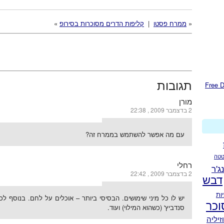
«
ממרח פסטו
|
קליפות הדרים מסוכרות בסירופ
»
תגובות
מורן
2 בדצמבר 2009 , 22:38
עם מה אפשר להשתמש בממרח זה?
טה
רחלי
נג'ר
2 בדצמבר 2009 , 22:42
דבש
ות
יש לו כל מיני שימושים. הבסיסי ביותר – אוכלים על לחם. בנוסף לכך
וכר
סנדביץ' (כשהוא המילוי) ועוד.
זיליה