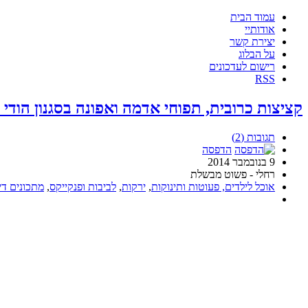
עמוד הבית
אודותיי
יצירת קשר
על הבלוג
רישום לעדכונים
RSS
קציצות כרובית, תפוחי אדמה ואפונה בסגנון הודי (
תגובות (2)
הדפסה
9 בנובמבר 2014
רחלי - פשוט מבשלת
אוכל לילדים, פעוטות ותינוקות
,
ירקות
,
לביבות ופנקייקס
,
מתכונים ד