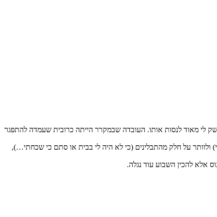
חשק לי מאוד לנסות אותו. העובדה שבמקרר הייתה כרובית שעמדה להתפגר
ינויים במתכון, כמו להפוך אותו ללא גלוטן (במקור הוא כלל פירורי לחם, ואני החלפתי בקמח חומוס כי זה נראה לי מתאים ל-theme ההודי) ולוותר על חלק מהתבלינים (כי לא היה לי בבית או סתם כי שכחתי…),
ס אלא להכין השבוע עוד נגלה.