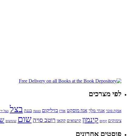
לפי מצרכים
בצל
בזיליקום
אגוזי מלך
אגוז מוסקט
בננה
אורז
אבקת סוכר
בטטה
בצל ירו
שום
קינמון
שו
רוטב סויה
קקאו
קישואים
צימוקים
קוקוס
שומשום
פוסטים אחרונים