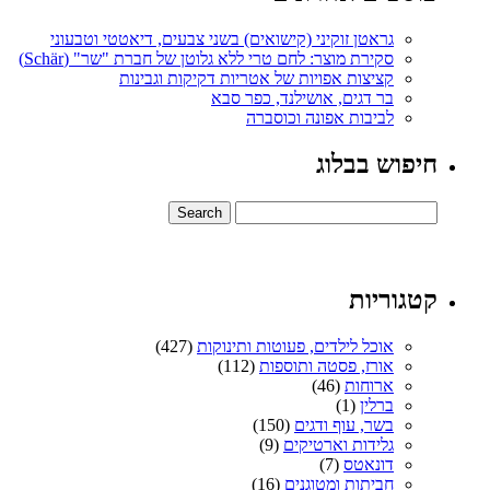
גראטן זוקיני (קישואים) בשני צבעים, דיאטטי וטבעוני
סקירת מוצר: לחם טרי ללא גלוטן של חברת "שר" (Schär)
קציצות אפויות של אטריות דקיקות וגבינות
בר דגים, אושילנד, כפר סבא
לביבות אפונה וכוסברה
חיפוש בבלוג
קטגוריות
אוכל לילדים, פעוטות ותינוקות
(427)
אורז, פסטה ותוספות
(112)
ארוחות
(46)
ברלין
(1)
בשר, עוף ודגים
(150)
גלידות וארטיקים
(9)
דונאטס
(7)
חביתות ומטוגנים
(16)