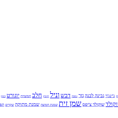
וניל
חלב
דבש
יוגורט
גזר
גבינה לבנה
ג'ינג'ר
חמוציות
ק
גמבה
כמון
חומץ
שמן זית
קולד
שמנת מתוקה
שוקולד צ'יפס
תפו
שמנת חמוצה
שקדים