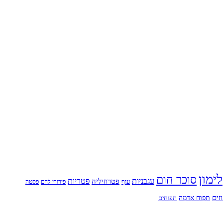
לימון
סוכר חום
עגבניות
פטריות
פטרוזיליה
עוף
פירורי לחם
פסטה
זים
תפוח אדמה
תפוחים