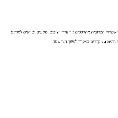
 ומשרים במים עם חומץ למשך 10 דקות לפחות. מסננים. מעבירים לסיר עם מים רותחים לכיסוי ומבשלים כ-2-3 דקות, עד שפרחי הכרובית מתרככים אך עדיין יציבים. מסננים וטוחנים למרקם
ח חומוס). מקררים במקרר למשך חצי שעה.