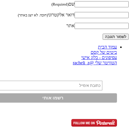
שם
(Required)
דואר אלקטרוני
(חובה. לא יוצג באתר)
אתר
עמוד הבית
ביטים של קסם
עפיפונים - בלוג אישי
הטוויטר שלי @racheli_z