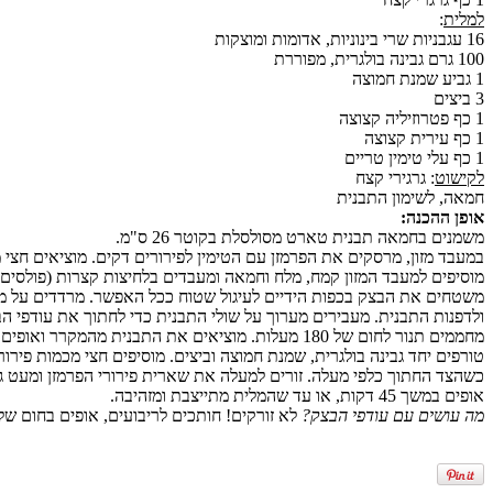
למלית
:
16 עגבניות שרי בינוניות, אדומות ומוצקות
100 גרם גבינה בולגרית, מפוררת
1 גביע שמנת חמוצה
3 ביצים
1 כף פטרוזיליה קצוצה
1 כף עירית קצוצה
1 כף עלי טימין טריים
לקישוט
: גרגירי קצח
חמאה, לשימון התבנית
אופן ההכנה:
משמנים בחמאה תבנית טארט מסולסלת בקוטר 26 ס"מ.
במעבד מזון, מרסקים את הפרמזן עם הטימין לפירורים דקים. מוציאים חצי 
מוסיפים למעבד המזון קמח, מלח וחמאה ומעבדים בלחיצות קצרות (פולסים)
משטחים את הבצק בכפות הידיים לעיגול שטוח ככל האפשר. מרדדים על מ
ולדפנות התבנית. מעבירים מערוך על שולי התבנית כדי לחתוך את עודפי הבצק.
מחממים תנור לחום של 180 מעלות. מוציאים את התבנית מהמקרר ואופים במשך 15 דקות. מסירים בזהירות את נייר האלומיניום ואופים עד שהבצק מזהיב קלות. מוציאים מהתנור.
טורפים יחד גבינה בולגרית, שמנת חמוצה וביצים. מוסיפים חצי מכמות פירו
כשהצד החתוך כלפי מעלה. זורים למעלה את שארית פירורי הפרמזן ומעט גר
אופים במשך 45 דקות, או עד שהמלית מתייצבת ומזהיבה.
מה עושים עם עודפי הבצק?
לא זורקים! חותכים לריבועים, אופים בחום של 180 מעלות עד שמזהיב, ומנשנשים