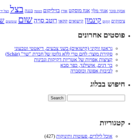
בצל
בזיליקום
אגוזי מלך
אגוז מוסקט
בננה
אורז
אבקת סוכר
בטטה
בצל ירו
שום
קינמון
שו
רוטב סויה
קקאו
קישואים
צימוקים
קוקוס
שומשום
פוסטים אחרונים
גראטן זוקיני (קישואים) בשני צבעים, דיאטטי וטבעוני
סקירת מוצר: לחם טרי ללא גלוטן של חברת "שר" (Schär)
קציצות אפויות של אטריות דקיקות וגבינות
בר דגים, אושילנד, כפר סבא
לביבות אפונה וכוסברה
חיפוש בבלוג
קטגוריות
אוכל לילדים, פעוטות ותינוקות
(427)