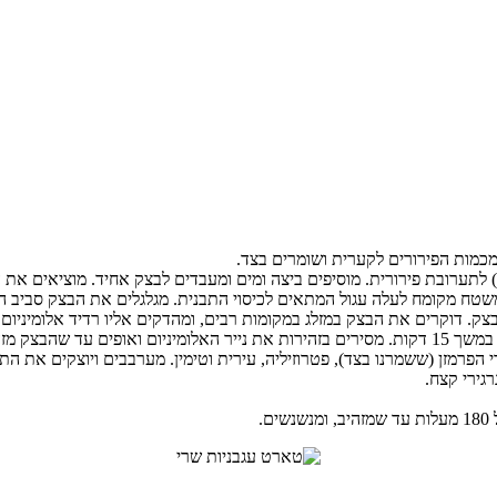
מכמות הפירורים לקערית ושומרים בצד.
 לתערובת פירורית. מוסיפים ביצה ומים ומעבדים לבצק אחיד. מוציאים את 
שטח מקומח לעלה עגול המתאים לכיסוי התבנית. מגלגלים את הבצק סביב 
 דוקרים את הבצק במזלג במקומות רבים, ומהדקים אליו רדיד אלומיניום (הצד ה
רי הפרמזן (ששמרנו בצד), פטרוזיליה, עירית וטימין. מערבבים ויוצקים את 
גירי קצח.
.