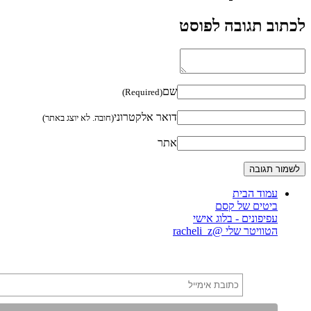
לכתוב תגובה לפוסט
שם
(Required)
דואר אלקטרוני
(חובה. לא יוצג באתר)
אתר
עמוד הבית
ביטים של קסם
עפיפונים - בלוג אישי
הטוויטר שלי @racheli_z