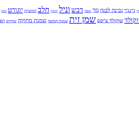
וניל
חלב
דבש
יוגורט
גזר
גבינה לבנה
ג'ינג'ר
חמוציות
ק
גמבה
כמון
חומץ
שמן זית
קולד
שמנת מתוקה
שוקולד צ'יפס
תפו
שמנת חמוצה
שקדים