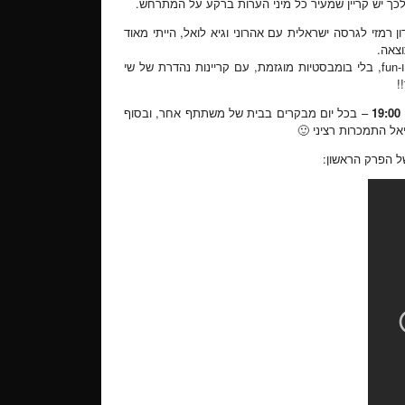
ך יש קריין שמעיר כל מיני הערות ברקע על המתרחש.
התרגום המאוד לא מוצלח של ה-cook along של גורדון רמזי לגרסה ישראלית עם אהרוני וגיא לואל, הייתי מאוד
וצאה.
. חצי שעה של צחוק ו-fun, בלי בומבסטיות מוגזמת, עם קריינות נהדרת של שי
!
19:00
– בכל יום מבקרים בבית של משתתף אחר, ובסוף
ל הפרק הראשון: