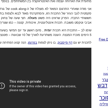
מתעדת את הארוחה עצמה ואת האינטראקציה בין המשתתפים. בנוסף לכ
אני מודה שאחרי 
סקפטית לגבי הגיור של התכנית הזו, והסתקרנתי מאוד לבוא ולצפות בת
חששותיי התבדו. הפרק שראינו היה פשוט
מעולה
אביבי וטקסט משובח. תכנית אינטליגנטית, איכותית, קטנה – כמו שצריך!
שימו לב – התכנית היא תכנית
יומית
, מיום ראשון עד יום חמישי בשעה
5 הימים מוכרז המנצח. העונה משתרעת לאורך של 10 שבועות – פוטנציאל התמכרות רציני 🙂
לתכנית יש גם
דף פייסבוק
, בו ניתן לצפות
בפרומו
. הנה קטע הפתיחה ש
טה
נג'ר
דבש
ות
וכר
זיליה