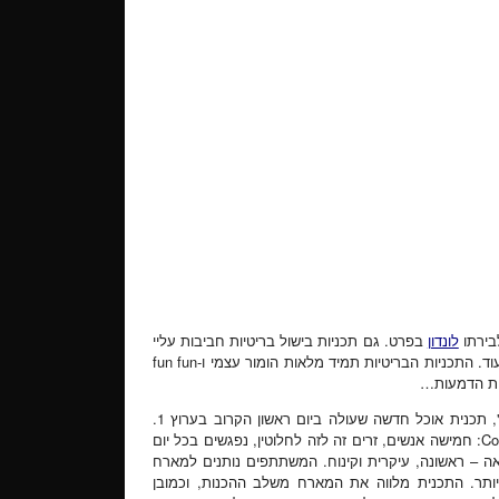
לבירתו
לונדון
בפרט. גם תכניות בישול בריטיות חביבות עליי
ביותר – נייג'לה, ה-cook-along של גורדון רמזי, Ready Steady Cook ועוד. התכניות הבריטיות תמיד מלאות הומור עצמי ו-fun fun
השבוע הוזמנתי להקרנה של הפרק הראשון בתכנית "בואו לאכול איתי", תכנית אוכל חדשה שעולה ביום ראשון הקרוב בערוץ 1.
התכנית מבוססת על הפורמט של התכנית הבריטית Come Dine with Me: חמישה אנשים, זרים זה לזה לחלוטין, נפגשים בכל יום
– ראשונה, עיקרית וקינוח. המשתתפים נותנים למארח
ותר. התכנית מלווה את המארח משלב ההכנות, וכמובן