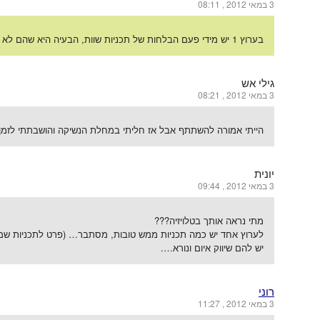
3 במאי 2012 , 08:11
בערוץ 1 יש מידי פעם הבלחות של תכניות שוות, הבעיה היא שהם לא מקדמים אותן כמו שצריך, אז אף אחד לא יודע עליהן…
גילי אש
3 במאי 2012 , 08:21
הייתי אמורה להשתתף אבל אז חליתי במחלת הנשיקה והושבתתי לזמן 
יונית
3 במאי 2012 , 09:44
מתי נראה אותך בטלויזיה???
לערוץ אחד יש כמה תכניות ממש טובות, מסתבר… (פרט לתכניות שמ
יש להם שיווק איום ונורא….
רוני
3 במאי 2012 , 11:27