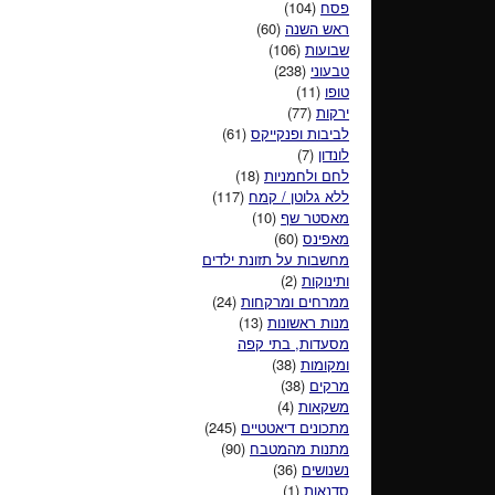
פסח
(104)
ראש השנה
(60)
שבועות
(106)
טבעוני
(238)
טופו
(11)
ירקות
(77)
לביבות ופנקייקס
(61)
לונדון
(7)
לחם ולחמניות
(18)
ללא גלוטן / קמח
(117)
מאסטר שף
(10)
מאפינס
(60)
מחשבות על תזונת ילדים
ותינוקות
(2)
ממרחים ומרקחות
(24)
מנות ראשונות
(13)
מסעדות, בתי קפה
ומקומות
(38)
מרקים
(38)
משקאות
(4)
מתכונים דיאטטיים
(245)
מתנות מהמטבח
(90)
נשנושים
(36)
סדנאות
(1)