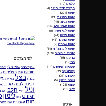
סלטים
(110)
סקירת ספרי בישול
(4)
עוגות
(221)
עוגות בחושות
(121)
עוגות גבינה
(45)
עוגות טארט ופאי
(19)
עוגות ללא אפייה
(8)
עוגות פרווה
(44)
עוגות שוקולד
(48)
עוגות שמרים
(2)
עוגות לימי הולדת
(64)
עוגיות וחיתוכיות
(159)
בראוניז
(15)
לפי מצרכים
פריז
(1)
אגוזי מלך
אגוז
פשטידות ומאפים
(114)
אבקת סוכר
קאפקייקס
(32)
בזיליקום
מוסקט
אורז
בט
בצל
קינוחים
(31)
ג'י
בננה
בצל ירוק
שומרי משקל
(5)
גזר
גבינה לבנה
שונות
(103)
גמבה
וניל
חלב
אישי
(18)
חמוצי
חומץ
לימון
ס
יוגורט
כמון
חום
עגבניות
פטרו
עוף
ארכיון