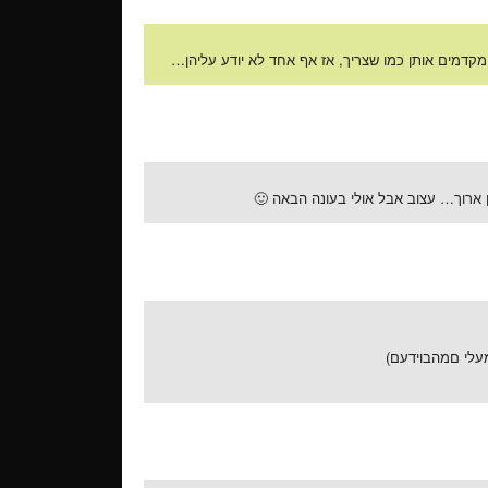
ארוך… עצוב אבל אולי בעונה הבאה 🙂
עלי םמהבוידעם)