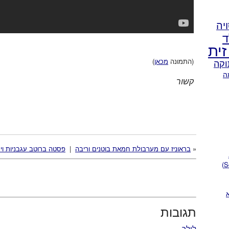
יה
ד
זית
וקה
(התמונה
מכאן
)
ה
קשור
«
בראוניז עם מערבולת חמאת בוטנים וריבה
|
פסטה ברוטב עגבניות וירק
תגובות
לילך