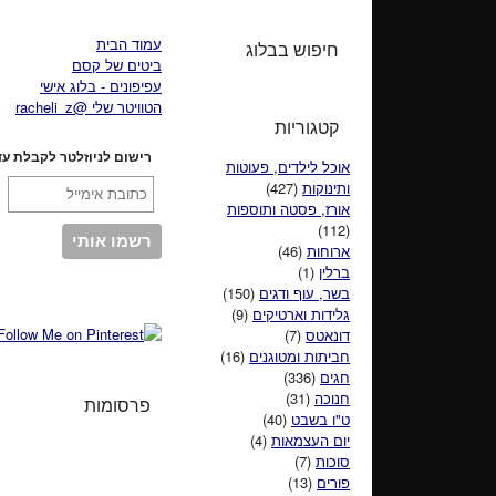
עמוד הבית
חיפוש בבלוג
ביטים של קסם
עפיפונים - בלוג אישי
הטוויטר שלי @racheli_z
קטגוריות
רישום לניוזלטר לקבלת עד
אוכל לילדים, פעוטות
ותינוקות
(427)
אורז, פסטה ותוספות
(112)
ארוחות
(46)
ברלין
(1)
בשר, עוף ודגים
(150)
גלידות וארטיקים
(9)
דונאטס
(7)
חביתות ומטוגנים
(16)
חגים
(336)
חנוכה
(31)
פרסומות
ט"ו בשבט
(40)
יום העצמאות
(4)
סוכות
(7)
פורים
(13)