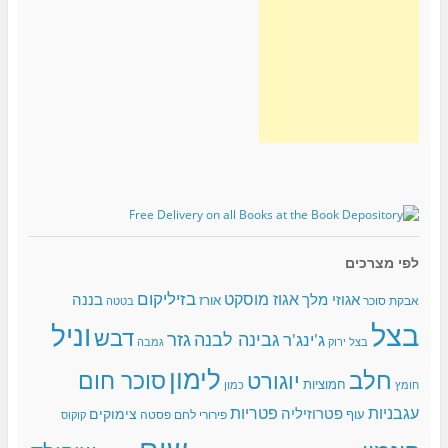
לפי מצרכים
בזיליקום
אגוז מוסקט
אגוזי מלך
בננה
אורז
אבקת סוכר
בטטה
בצל
וניל
דבש
גזר
גבינה לבנה
ג'ינג'ר
בצל ירוק
גמבה
לימון
חלב
סוכר חום
יוגורט
חמוציות
כמון
חומץ
עגבניות
פטריות
פטרוזיליה
צימוקים
עוף
פירורי לחם
פסטה
קוקוס