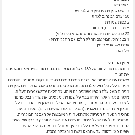
5 עלי פילו
תרסיס שמן זית או שמן זית, לבירוש
150 גרם גבינה בולגרית
2 כפות שמן זית
5 פטריות טריות, פרוסות
25 גרם פטריות מיובשות (השתמשתי בפורצ'יני)
1 בצל ירוק, קצוץ (גם החלק הלבן וגם החלק הירוק)
עלים מ-2 ענפי תימין
מלח גס
אופן ההכנה
:
מחממים תנור לחום של 180 מעלות. מרפדים תבנית תנור בנייר אפיה ומשמנים
את הנייר.
משרים את הפטריות המיובשות במים חמים במשך 10 דקות. מסננים וסוחטים.
מניחים עלה של בצק פילו בתבנית. מרססים בתרסיס שמן או מורחים שמן זית.
מניחים מעל עלה נוסף ומשמנים גם אותו, וכך הלאה עד שנגמרים העלים.
מושחים את העלה העליון בכף של שמן זית. מקפלים את שולי הבצק פנימה,
ליצירת מעין הגבהה מסביב, ומורחים את השוליים בשמן זית. מפוררים על
הבצק את הגבינה הבולגרית (משאירים את השוליים נקיים). מסדרים את
פרוסות הפטריות הטריות ואת הפטריות המיובשות על הגבינה הבולגרית,
ומפזרים מעל את הבצל הירוק. מושחים את הגבינה והירקות בכף שמן הזית
הנותרת. מפזרים מעל את עלי התימין, ומתבלים במלח גס לפי הטעם.
אופים כ-20 דקות, עד שהבצק משחים והגבינה נמסה.