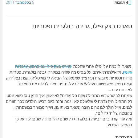
4
תגובות
5 בספטמבר 2011
טארט בצק פילו, גבינה בולגרית ופטריות
נשארו לי כמה עלי פילו אחרי שהכנתי
טארט בצק פילו עם פרמזן, עגבניות
ותימין
, אז אילתרתי איתם על בסיס מה שהיה במקרר: גבינה בולגרית, פטריות
טריות ופטריות מיובשות (פורצ'יני שאמא שלי הביאה לי מאיטליה), קצת בצל ירוק
וקצת תימין. יצא פשוט מעולה!! אני ובעלי נהנינו מאוד לבלוס את הטארט
לארוחת ערב…
שמתם לב שהשבוע מתחילה שנת הלימודים? לא יאומן איך הזמן טס! כשאוגוסט
רק התחיל, היה נדמה לי שלעולם לא ייגמר, והנה ביום רביעי הילדים כבר חוזרים
לגנים. אייל הולך לגן טרום חובה (נשאר באותו גן), ויאיר ממשיך במשפחתון,
בקבוצה של "הגדולים".
ומה עוד קורה ביום רביעי? הבלוג חוגג 7 שנים להיווסדו! 7 שנים! עוד על כך
בהמשך השבוע.
המצרכים
: