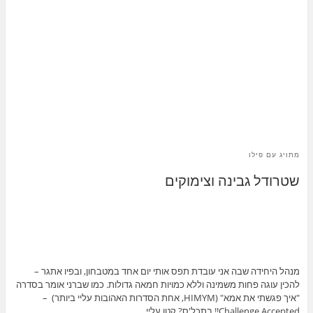
מתויג עם
פילו
שטרודל גבינה וצימוקים
מנהל היחידה שבה אני עובדת תפס אותי יום אחד במטבחון, ובפיו אתגר –
להכין עוגה פחות משמינה וללא כמויות חמאה גדולות. כמו שברני אומר בסדרה
"איך פגשתי את אמא" (HIMYM, אחת הסדרות האהובות עליי ביותר) –
Challenge Accepted!! בתכל'ס? קטן עליי.