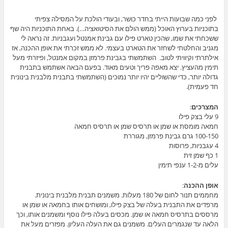
לפני כמה שבועות הייתי בחדר כושר, ובעודי הולכת על המסילה צפיתי
בתוכניות בערוץ האוכל (ממש הולם את הסיטואציה…). באחת התוכניות היה שף
ששכחתי את שמו, שהכין טארט פילו עם גבינת אמנטל ועגבניות. זה נראה לי
מגניב והחלטתי לשחזר את הטארט בעצמי. לא ממש זכרתי את אופן ההכנה, אז
אילתרתי וקיוויתי לטוב. השתמשתי בגבינת פרמזן במקום אמנטל, ופיזרתי מעל
תימין מהעציץ. יצא מאפה פריך וטעים מאוד. בפעם הבאה אשתמש בתבנית
גדולה יותר, כדי שהשוליים יהיו יותר נמוכים (השתמשתי בתבנית מלבנית בינונית
חד פעמית).
המצרכים
:
9 עלי בצק פילו
חמאה מומסת או שמן או תרסיס שמן או תרסיס חמאה
100-150 גרם גבינת פרמזן, מגוררת
4 עגבניות, פרוסות
1 כף שמן זית
עלים מ-1-2 ענפי תימין
אופן ההכנה
:
מחממים תנור לחום של 180 מעלות. משמנים תבנית מלבנית בינונית.
מרפדים את התבנית בעלה של בצק פילו, ומושחים אותו בחמאה או שמן או
מרססים בתרסיס חמאה או שמן. מכסים בעלה פילו נוסף ומשמנים אותו, וכך
הלאה עד שנגמרים העלים. משמנים גם את העלה העליון. מפזרים מעל את