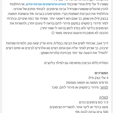
נשארו לי עלי פילו אחרי שהכנתי
טארט ארטישוקים וגבינת עיזים
, אז החלטתי
להכין מהעלים שנשארו שטרודל גבינה וצימוקים. לקחתי מתכון של אהרוני,
והחלפתי את הגבינות השמנות (קרי: מסקרפונה) בגבינה 5% ובשמנת חמוצה.
בבצק פילו אין שומן, כך שגם הוא דיאטטי יותר. עשיתי עוד כמה שינויים, ובחרתי
לפזר פירורי ביסקוויט במקום פירורי לחם (נראה לי טעים יותר), ולהשרות את
הצימוקים בליקר ולא במיץ לימון (נראה לי שווה יותר).
ההכנה לא מסובכת והעוגה טעימה מאוד 🙂
דרך אגב, שכחתי לשים את הביצה במלית, והיא עדיין יצאה טוב (למרות שפחות
יציבה), כך שניתן לוותר עליה אם אתם רוצים (או אלרגיים לביצים או סתם רוצים
"להוזיל" את העוגה עוד יותר מבחינת קלוריות ושומן) .
המלית (ללא הביצה) מתאימה גם למילוי בלינצ'ס.
המצרכים
:
4 עלי בצק פילו
תרסיס חמאה או חמאה מומסת
לפיזור
: פירורי ביסקוויט או פירורי לחם, סוכר
למלית
1/3 כוס צימוקים כהים
מעט ברנדי או ליקר אחר, להשריית הצימוקים
500 גרם גבינה לבנה 5%