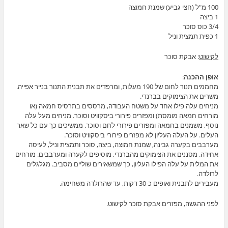
100 מ"ל (חצי גביע) שמנת חמוצה
1 ביצה
3/4 כוס סוכר
1 כפית תמצית וניל
לקישוט
: אבקת סוכר
אופן ההכנה
:
מחממים תנור לחום של 190 מעלות, ומרפדים את תבנית התנור בנייר אפייה.
משרים את הצימוקים בברנדי.
מניחים עלה פילו אחד על משטח העבודה, מרססים בתרסיס חמאה (או
מורחים חמאה מומסת) ומפזרים פירורי ביסקוויט וסוכר. מניחים מעל עלה
נוסף, משמנים בחמאה ומפזרים פירורי לחם וסוכר. ממשיכים כך עם כל שאר
העלים. על העלה העליון לא מפזרים פירורי ביסקוויט וסוכר.
מערבבים בקערה גבינה, שמנת חמוצה, ביצה, סוכר ותמצית וניל, לעיסה
אחידה. מסננים את הצימוקים מהברנדי, מוסיפים לקערה ומערבבים. מורחים
את המלית על עלה הפילו העליון, כך שמשאירים שוליים מסביב. מגלגלים
לרולדה.
מעבירים לתבנית ואופים כ-30 דקות, עד שהרולדה משחימה.
לפני ההגשה, מפזרים אבקת סוכר לקישוט.