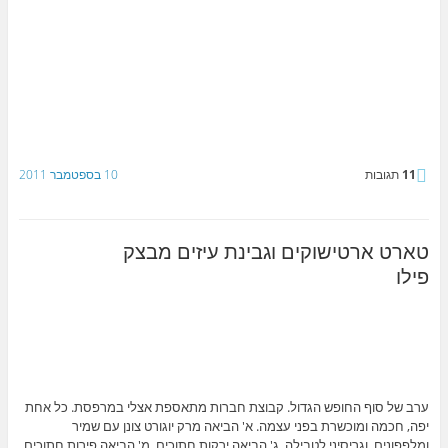
11
תגובות
10 בספטמבר 2011
טארט ארטישוקים וגבינת עיזים מבצק
פילו
ערב של סוף החופש הגדול. קבוצת חברות מתאספת אצלי במרפסת. כל אחת
יפה, חכמה ומוכשרת בפני עצמה. א' הביאה מרק יוגורט צונן עם שמיר
ומלפפונים, וגריסיני לטבילה. ג' הביאה ירקות חתוכים, מ' הביאה פירות חתוכים