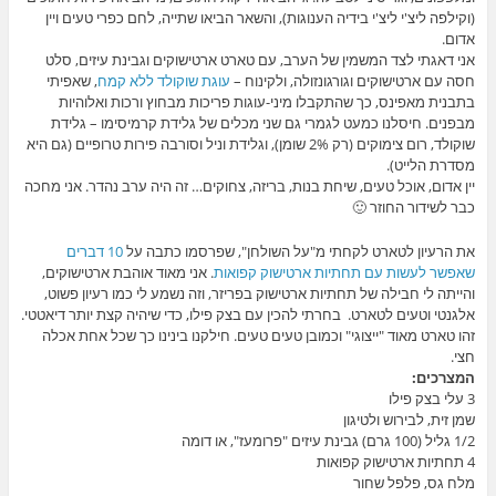
(וקילפה ליצ'י ליצ'י בידיה הענוגות), והשאר הביאו שתייה, לחם כפרי טעים ויין
אדום.
אני דאגתי לצד המשמין של הערב, עם טארט ארטישוקים וגבינת עיזים, סלט
חסה עם ארטישוקים וגורגונזולה, ולקינוח –
עוגת שוקולד ללא קמח
, שאפיתי
בתבנית מאפינס, כך שהתקבלו מיני-עוגות פריכות מבחוץ ורכות ואלוהיות
מבפנים. חיסלנו כמעט לגמרי גם שני מכלים של גלידת קרמיסימו – גלידת
שוקולד, רום צימוקים (רק 2% שומן), וגלידת וניל וסורבה פירות טרופיים (גם היא
מסדרת הלייט).
יין אדום, אוכל טעים, שיחת בנות, בריזה, צחוקים… זה היה ערב נהדר. אני מחכה
כבר לשידור החוזר 🙂
את הרעיון לטארט לקחתי מ"על השולחן", שפרסמו כתבה על
10 דברים
שאפשר לעשות עם תחתיות ארטישוק קפואות
. אני מאוד אוהבת ארטישוקים,
והייתה לי חבילה של תחתיות ארטישוק בפריזר, וזה נשמע לי כמו רעיון פשוט,
אלגנטי וטעים לטארט. בחרתי להכין עם בצק פילו, כדי שיהיה קצת יותר דיאטטי.
זהו טארט מאוד "ייצוגי" וכמובן טעים טעים. חילקנו בינינו כך שכל אחת אכלה
חצי.
המצרכים:
3 עלי בצק פילו
שמן זית, לבירוש ולטיגון
1/2 גליל (100 גרם) גבינת עיזים "פרומעז", או דומה
4 תחתיות ארטישוק קפואות
מלח גס, פלפל שחור