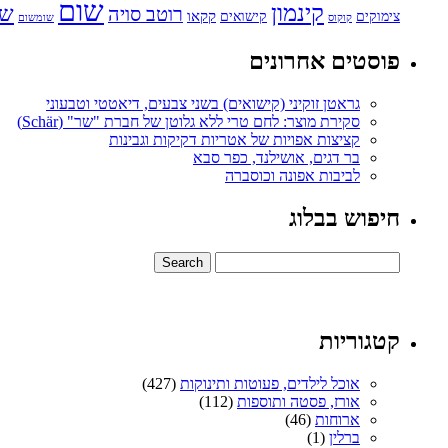
שום
קינמון
שו
רוטב סויה
קקאו
קישואים
צימוקים
קוקוס
שומשום
פוסטים אחרונים
גראטן זוקיני (קישואים) בשני צבעים, דיאטטי וטבעוני
סקירת מוצר: לחם טרי ללא גלוטן של חברת "שר" (Schär)
קציצות אפויות של אטריות דקיקות וגבינות
בר דגים, אושילנד, כפר סבא
לביבות אפונה וכוסברה
חיפוש בבלוג
קטגוריות
אוכל לילדים, פעוטות ותינוקות
(427)
אורז, פסטה ותוספות
(112)
ארוחות
(46)
ברלין
(1)