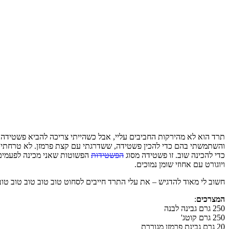
תרד הוא לא מהירקות החביבים עליי, אבל כשהייתי צריכה להביא פשטידה למ
והשתמשתי בהם כדי להכין פשטידה, ששדרגתי עם קצת פרמזן. לא טרחתי אפ
כדי להכינה שוב. זו פשטידה מסוג
הפשטידות
הפשוטות שאני מכינה לפעמים
ויוגורט עם אחוזי שומן נמוכים.
חשוב לי מאוד להדגיש – את עלי התרד חייבים לסחוט טוב טוב טוב טוב טוב
המצרכים
:
250 גרם גבינה לבנה
250 גרם קוטג'
20 גרם גבינת פרמזן מגוררת