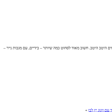
למסננת, שוטפים במים קרים, וסוחטים היטב היטב. חשוב מאוד לסחוט כמה שיותר – בידיים, עם מגבות נייר –
 זיגוג יין לבן
»