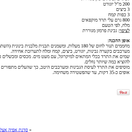
200 מ"ל יוגורט
3 ביצים
3 כפות קמח
800 גרם עלי תרד מוקפאים
מלח, לפי הטעם
לציפוי
: גבינת פרמזן מגוררת
אופן ההכנה
:
מחממים תנור לחום של 180 מעלות, ומשמנים תבנית מלבנית בינונית (השתמשתי בחד פעמית).
מערבבים בקערה גבינות, יוגורט, ביצים, קמח ומלח לתערובת אחידה.
להוציא כמה שיותר נוזלים.
מוסיפים את התרד לעיסת הגבינות ומערבבים היטב, כך שהעלים מתפזרים בע
אופים כ-35 דקות, עד שהפשטידה משחימה.
«
סדנת אפיה אצל 