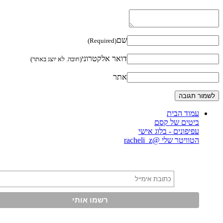
שם
(Required)
דואר אלקטרוני
(חובה. לא יוצג באתר)
אתר
עמוד הבית
ביטים של קסם
עפיפונים - בלוג אישי
הטוויטר שלי @racheli_z