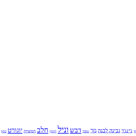
וניל
חלב
דבש
יוגורט
גזר
גבינה לבנה
ג'ינג'ר
חמוציות
ק
גמבה
כמון
חומץ