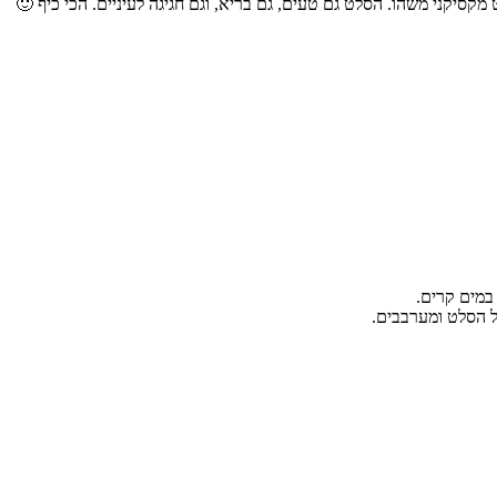
קסיקני משהו. הסלט גם טעים, גם בריא, וגם חגיגה לעיניים. הכי כיף 🙂
ל הסלט ומערבבים.