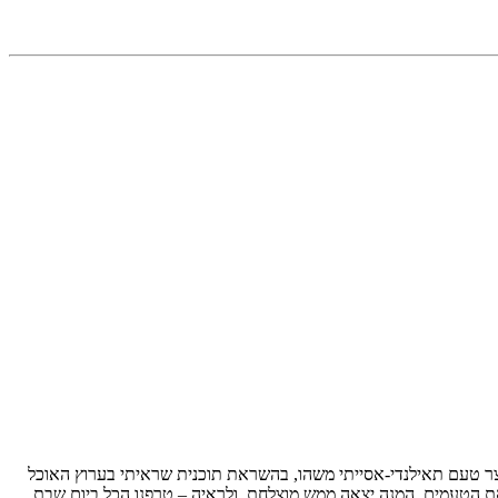
לייצר טעם תאילנדי-אסייתי משהו, בהשראת תוכנית שראיתי בערוץ האוכל
 את הטעמים. המנה יצאה ממש מוצלחת, ולראיה – טרפנו הכל ביום שבת…