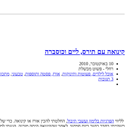
קינואה עם תירס, ליים וכוסברה
10 באוקטובר, 2010
רחלי - פשוט מבשלת
אוכל לילדים, פעוטות ותינוקות
,
אורז, פסטה ותוספות
,
טבעוני
,
מתכונ
3 תגובות
לליווי
הפרגיות בלימון ועשבי תיבול
, החלטתי להכין אורז או קינואה. כדי ש
כשהייתי בחדר כושר ביום חמישי. לאחר שהקינואה היתה מוכנה, הגעתי ל