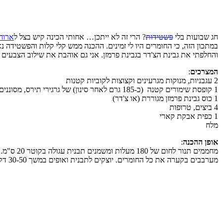
חג שבועות בלי
פשטידות
? הרי זה לא ייתכן… אחותי הכינה קיש בצל ל
ארוח
במתכון הזה, כי החומרים היו לי זמינים. ההכנה ממש קלי קלות והפשטידה
והחלפתי את גבינת הצ'דר בגבינת פרמזן. אני גם אוהבת את שילוב הצבעים 
המצרכים
:
2 עגבניות, מנוקות מגרעינים וקצוצות לקוביות קטנות
1 קופסת שימורים קטנה (כ-185 גרם לאחר סינון) של גרגירי תירס, מסוננים
1 כוס גבינת פרמזן מגוררת (או צ'דר)
4 ביצים, טרופות
1 כפית אבקת קארי
מלח
אופן ההכנה
:
מחממים תנור לחום של 180 מעלות ומשמנים תבנית עגולה בקוטר 20 ס"מ.
מערבבים בקערה את כל החומרים. יוצקים לתבנית ואופים במשך 30-50 דקות, עד שהפשטידה יציבה, וסכין המוכנסת למרכזה לא יוצאת רטובה.