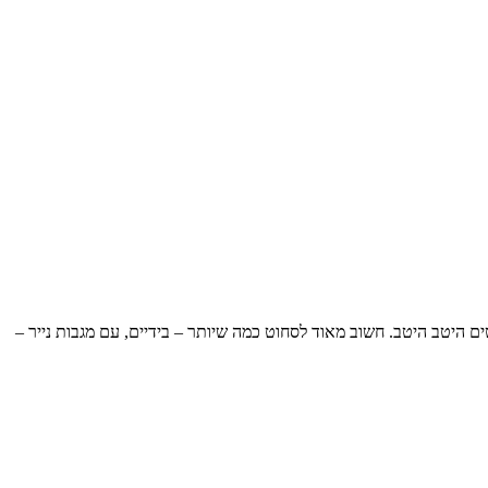
למסננת, שוטפים במים קרים, וסוחטים היטב היטב. חשוב מאוד לסחוט כמה שיותר – בידיים, עם מגבות נייר –