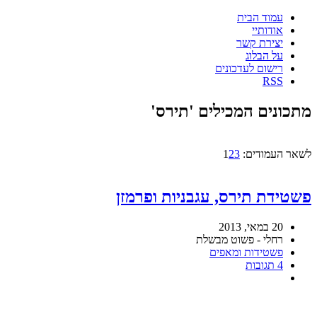
עמוד הבית
אודותיי
יצירת קשר
על הבלוג
רישום לעדכונים
RSS
מתכונים המכילים 'תירס'
לשאר העמודים:
3
2
1
פשטידת תירס, עגבניות ופרמזן
20 במאי, 2013
רחלי - פשוט מבשלת
פשטידות ומאפים
4 תגובות