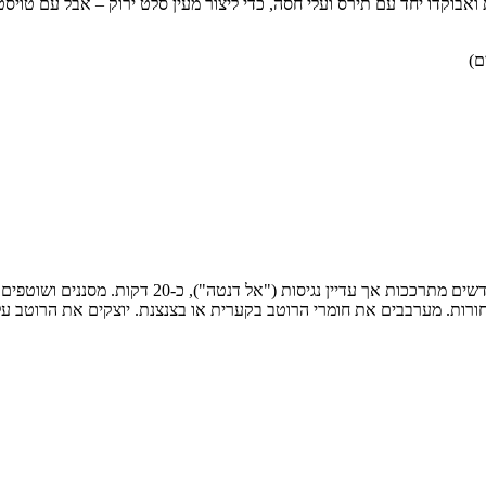
וקדו יחד עם תירס ועלי חסה, כדי ליצור מעין סלט ירוק – אבל עם טויסט מ
גיסות ("אל דנטה"), כ-20 דקות. מסננים ושוטפים במים קרים.
רות. מערבבים את חומרי הרוטב בקערית או בצנצנת. יוצקים את הרוטב ע