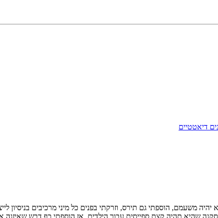
ים דיאטטיים
לא יהיה משעמם, הוספתי גם תירס, וזרקתי בפנים כל מיני מרכיבים בניסיון 
מסקנה שהיא תהיה קצת ספייסית עבור הילדים, אז הוספתי כף דבש שאיזנה