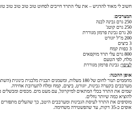
חשוב לי מאוד להדגיש – את עלי התרד חייבים לסחוט טוב טוב טוב טוב טוב
המצרכים
:
250 גרם גבינה לבנה
250 גרם קוטג'
20 גרם גבינת פרמזן מגוררת
200 מ"ל יוגורט
3 ביצים
3 כפות קמח
800 גרם עלי תרד מוקפאים
מלח, לפי הטעם
לציפוי
: גבינת פרמזן מגוררת
אופן ההכנה
:
מחממים תנור לחום של 180 מעלות, ומשמנים תבנית מלבנית בינונית (השתמשתי בחד פעמית).
מערבבים בקערה גבינות, יוגורט, ביצים, קמח ומלח לתערובת אחידה.
להוציא כמה שיותר נוזלים.
מוסיפים את התרד לעיסת הגבינות ומערבבים היטב, כך שהעלים מתפזרים בע
אופים כ-35 דקות, עד שהפשטידה משחימה.