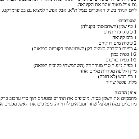
גם אייל מאוד אהב את הקינואה.
ליים קניתי בשוק האיכרים בנמל ת"א, אבל אפשר למצוא גם בסופרמרקט, או 
המצרכים
:
1 כף שמן (השתמשתי בקנולה)
1 כוס גרגירי תירס
1 כוס קינואה
2 כוסות מים רותחים
4 כפיות כוסברה קצוצה דק (השתמשתי בקוביות קפואות)
1/2 כפית כמון
1/2 כפית כורכום
1 כפית ג'ינג'ר טרי מגורר דק (השתמשתי בקוביה קפואה)
מיץ וקליפה מגוררת מליים אחד
1 כף דבש (לא חובה)
מלח, פלפל שחור
אופן ההכנה
:
מחממים את השמן בסיר. מוסיפים את התירס ומטגנים תוך כדי ערבוב כדקה. מ
מתבלים במלח ופלפל שחור ומביאים לרתיחה. מנמיכים את האש, מכסים את 