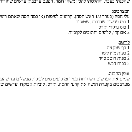
שהכנתי בעבר, והחלטתי להכין משהו דומה. הפעם ערבבתי עדשים שחורות ואב
המצרכים
:
עלי חסה (בערך 1/2 ראש חסה), קרועים לפיסות (או כמה חסה שאתם רוצים)
1 כוס עדשים שחורות, שטופות
1 כוס גרגירי תירס
2 אבוקדו, קלופים וחתוכים לקוביות
לרוטב
:
1 כף שמן זית
2 כפות מיץ לימון
2 כפות רוטב סויה
2 כפות דבש
אופן ההכנה:
שמים את העדשים השחורות בסיר ומוסיפים מים לכיסוי. מבשלים עד שהעדשים מתרככות אך עדיין נ
מערבבים בקערת הגשה את קרעי החסה, תירס, קוביות אבוקדו ועדשים שחו